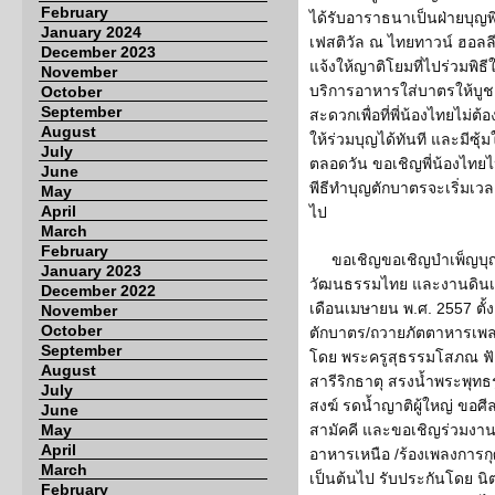
February
ได้รับอาราธนาเป็นฝ่ายบุญพ
January 2024
เฟสติวัล ณ ไทยทาวน์ ฮอลลีว
December 2023
แจ้งให้ญาติโยมที่ไปร่วมพิธ
November
บริการอาหารใส่บาตรให้บู
October
September
สะดวกเพื่อที่พี่น้องไทยไม่ต
August
ให้ร่วมบุญได้ทันที และมีซุ้
July
ตลอดวัน ขอเชิญพี่น้องไทยไป
June
พีธีทำบุญตักบาตรจะเริ่มเวลา
May
April
ไป
March
February
ขอเชิญขอเชิญบำเพ็ญบุ
January 2023
วัฒนธรรมไทย และงานดินเนอ
December 2022
เดือนเมษายน พ.ศ. 2557 ตั้
November
October
ตักบาตร/ถวายภัตตาหารเพ
September
โดย พระครูสุธรรมโสภณ ฟ
August
สารีริกธาตุ สรงน้ำพระพุทธ
July
สงฆ์ รดน้ำญาติผู้ใหญ่ ขอศี
June
May
สามัคคี และขอเชิญร่วมงา
April
อาหารเหนือ /ร้องเพลงการกุ
March
เป็นต้นไป รับประกันโดย น
February