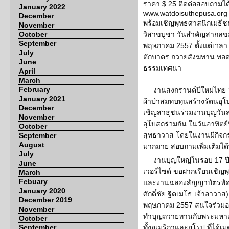
ราคา $ 25 ติดต่อสอบถามได้
January 2022
www.watdoisuthepusa.org
December
พร้อมเชิญพุทธศาสนิกเมธีช
November
October
วิสาขบูชา วันสำคัญสากลของ
September
พฤษภาคม 2557 ตั้งแต่เวลา 
July
ตักบาตร ถวายสังฆทาน ทอดผ
June
ธรรมเทศนา
April
March
February
งานสงกรานต์ปีใหม่ไทย
January 2021
ผ้าป่าสมทบทุนสร้างรัตนอุ
December
เชิญสาธุชนร่วมงานบุญวันส
November
อุโบสถร่วมกัน ในวันอาทิตย์
October
สุทธาวาส โดยในงานมีกิจก
September
August
มากมาย สอบถามเพิ่มเติมได้
July
งานบุญใหญ่ในรอบ 17 ปี
June
เวอร์ไซด์ ขอฝากเรียนเชิญ
March
Febuary
และงานฉลองสัญญาบัตรพัด
January 2020
ศักดิ์ชัย ฐิตเมโธ เจ้าอาวาส) 
December 2019
พฤษภาคม 2557 สนใจร่วมออ
November
ทำบุญถวายทานกับพระมหาเถร
October
September
ทั้งอเมริกาและยุโรป ที่ได้