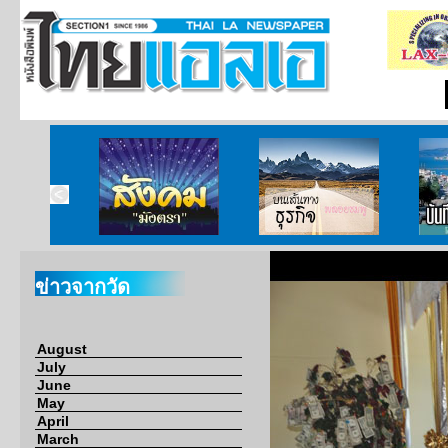
ากกงสุล
สังคมมังตรา
บนเส้นทางธุรกิจ
บั
ข่าวจากวัด
August
July
June
May
April
March