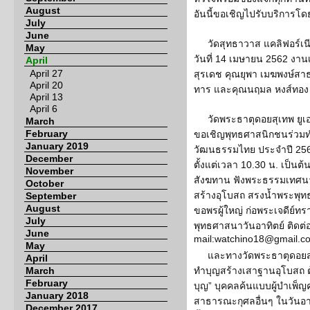
August
อันนี้ขอเชิญไปรับบริการโดย
July
June
วัดสุทธาวาส แคลิฟอร์เ
May
วันที่ 14 เมษายน 2562 งาน
April
April 27
สุรเดช คุณยุพา เมฆพงษ์ส
April 20
ทาร และคุณนฤมล หงส์ทอง 
April 13
April 6
วัดพระธาตุดอยสุเทพ ยูเอ
March
February
ขอเชิญพุทธศาสนิกชนร่วมท
January 2019
วัฒนธรรมไทย ประจำปี 2562
December
ตั้งแต่เวลา 10.30 น. เป็น
November
สังฆทาน ฟังพระธรรมเทศนา
October
สร้างอุโบสถ สรงน้ำพระพุท
September
August
ขอพรผู้ใหญ่ ก่อพระเจดีย์
July
พุทธศาสนาวันอาทิตย์ ติดต่
June
mail:watchino18@gmail.c
May
และทางวัดพระธาตุดอยสุ
April
March
ทำบุญสร้างเสาฐานอุโบสถ ต
February
บุญ” บุคคลค้นแบบผู้บำเพ
January 2018
สาธารณะกุศลอื่นๆ ในวันอาทิ
December 2017