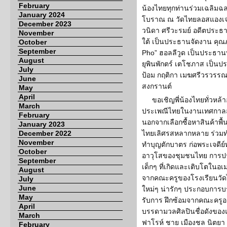
February
น้องไทยทุกท่านร่วมเฉลิมฉ
January 2024
โบราณ ณ วัดไทยลอสแองเจ
December 2023
วนิดา ศรีวะรมย์ อดีตประธ
November
ใต้ เป็นประธานจัดงาน คุณภั
October
September
Pho” ฮอลลีวูด เป็นประธาน
August
ยุพินพักตร์ เตโชภาส เป็น
July
ป้อม กฤติกา เมฆศรีวรวรร
June
สงกรานต์
May
April
ขอเชิญพี่น้องไทยทั่วหล
March
ประเพณีไทยในงานเทศกาลสง
February
นอกจากเลือกซื้อหาสินค้าพ
January 2023
December 2022
ไทยเลิศรสหลากหลาย ร่วมท
November
ทำบุญตักบาตร ก่อพระเจดีย
October
อาวุโสของชุมชนไทย การป
September
เด็กๆ ที่เกิดและเติบโตในอเ
August
จากคณะครูของโรงเรียนวัด
July
June
ใหม่ๆ น่ารักๆ ประกอบการบร
May
รับการ ฝึกซ้อมจากคณะครูอ
April
บรรดามวลศิลปินชื่อดังของแอ
March
ฟาโรห์ ชาย เมืองชล นิตยา 
February