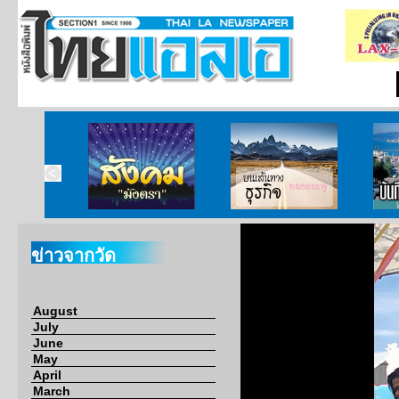
ากกงสุล
สังคมมังตรา
บนเส้นทางธุรกิจ
บั
ข่าวจากวัด
August
July
June
May
April
March