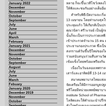
January 2022
หลาย ก็จะขึ้นเวทีโชว์เพล
December
ให้ฟังและชมกันอย่างเต็มอิ่ม
November
สำหรับพิธีเปิดงานจะเริ่ม
October
13 เมษายน โดยท่านกงสุลใ
September
July
ประทุมแก้ว ให้เกียรติเป็
June
คุณวนิดา ศรีวะรมย์ เป็นผ
April
นั้นก็จะเป็นการประกวดเทพ
March
เข้าประกวดจำนวน 15 คน คุ
February
January 2021
ประธานกองประกวด ซึ่งเป็น
December
สงกรานต์วันขึ้นปีใหม่ของไ
November
ร่วมสนับสนุนร่วมสืบสานว
October
เข้มแข็งโดยพร้อมเพรียงกัน
September
August
เนื่องในวันฉลองเทศกาล
July
เสาร์และอาทิตย์ที่ 13-14 
June
สมาคมพยาบาลไทยแห่งแค
March
Febuary
จัดเตรียมให้มีการออกบูธ
January 2020
ฟรีโดยมีหน่วยแพทย์พยาบา
December 2019
institute School of Pharm
November
โลหิตและให้คำแนะนำปรึก
October
September
หัวใจพร้อมของแจกทุกท่านที