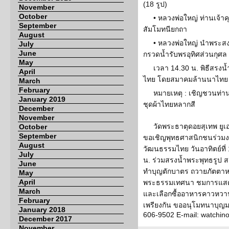
(18 รูป)
November
October
• หลวงพ่อใหญ่ ท่านเจ้
September
สัมโมทนียกถา
August
• หลวงพ่อใหญ่ นำพระสง
July
June
กรวดน้ำรับพรอุทิศส่วนกุศล 
May
เวลา 14.30 น. พิธีสรงน
April
ไทย โดยสมาคมล้านนาไทย
March
February
หมายเหตุ : เชิญชวนท่าน
January 2019
ชุดผ้าไทยหลากสี
December
November
วัดพระธาตุดอยสุเทพ ยูเอ
October
September
ขอเชิญพุทธศาสนิกชนร่วม
August
วัฒนธรรมไทย วันอาทิตย์ที่
July
น. ร่วมสรงน้ำพระพุทธรูป ส
June
ทำบุญตักบาตร ถวายภัตตาห
May
April
พระธรรมเทศนา ชมการแสด
March
และเลือกซื้ออาหารคาวหวาน
February
เพรียงกัน ขออนุโมทนาบุญมา
January 2018
606-9502 E-mail: watchi
December 2017
November