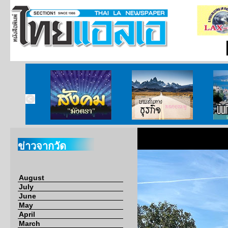
ากกงสุล
สังคมมังตรา
บนเส้นทางธุรกิจ
บั
ข่าวจากวัด
August
July
June
May
April
March