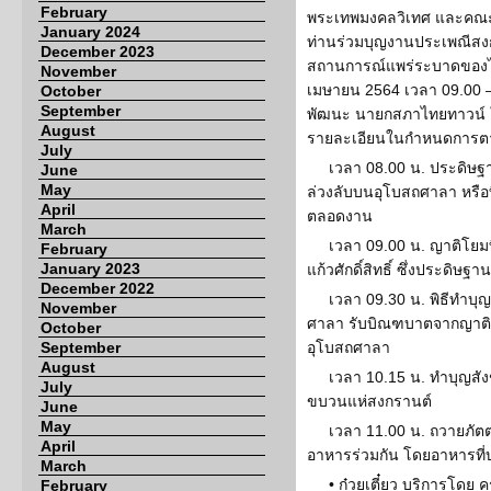
February
พระเทพมงคลวิเทศ และคณะก
January 2024
ท่านร่วมบุญงานประเพณีสงก
December 2023
สถานการณ์แพร่ระบาดของไวร
November
เมษายน 2564 เวลา 09.00 – 
October
September
พัฒนะ นายกสภาไทยทาวน์ ให
August
รายละเอียนในกำหนดการตาม
July
เวลา 08.00 น. ประดิษฐาน
June
May
ล่วงลับบนอุโบสถศาลา หรือที
April
ตลอดงาน
March
เวลา 09.00 น. ญาติโยม
February
January 2023
แก้วศักดิ์สิทธิ์ ซึ่งประดิษฐ
December 2022
เวลา 09.30 น. พิธีทำบ
November
ศาลา รับบิณฑบาตจากญาติโ
October
September
อุโบสถศาลา
August
เวลา 10.15 น. ทำบุญสัง
July
ขบวนแห่สงกรานต์
June
May
เวลา 11.00 น. ถวายภั
April
อาหารร่วมกัน โดยอาหารที่
March
• ก๋วยเตี๋ยว บริการโดย
February