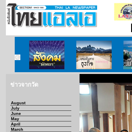
ากกงสุล
สังคมมังตรา
บนเส้นทางธุรกิจ
บั
ข่าวจากวัด
August
July
June
May
April
March