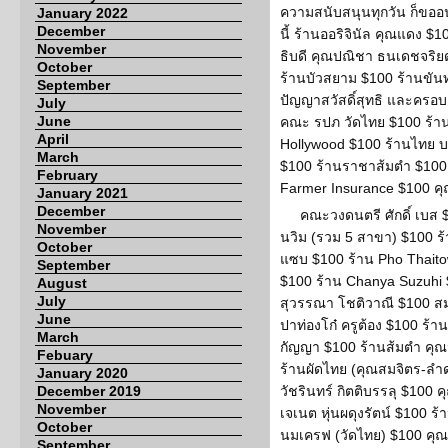
ความสนับสนุนทุกวัน ก็ขออนุ
January 2022
December
นี้ ร้านออริจินัล คุณแดง 
November
ธิบดี คุณปณิชา ธนเดชจริ
October
ร้านบัวสยาม $100 ร้านขันท
September
ปัญญาสวัสดิ์สุทธิ และครอ
July
June
คณะ รปภ วัดไทย $100 ร้า
April
Hollywood $100 ร้านไทย บ
March
$100 ร้านราชาส้มตำ $100 
February
Farmer Insurance $100 ค
January 2021
December
คณะวงดนตรี ศักดิ์ เบส $
November
นวิม (รวม 5 สาขา) $100 
October
แซบ $100 ร้าน Pho Thaito
September
$100 ร้าน Chanya Suzuhi 
August
July
สุวรรณา โชติวาณี $100 ส
June
ปาท่องโก๋ ครูต้อง $100 ร้
March
กัญญา $100 ร้านส้มตำ คุณน
Febuary
ร้านผัดไทย (คุณสมจิตร-ลำด
January 2020
December 2019
วัชรินทร์ กิตติบรรลุ $100 
November
เจเนต หุ่นผดุงรัตน์ $100 
October
นมเครฟ (วัดไทย) $100 คุณป
September