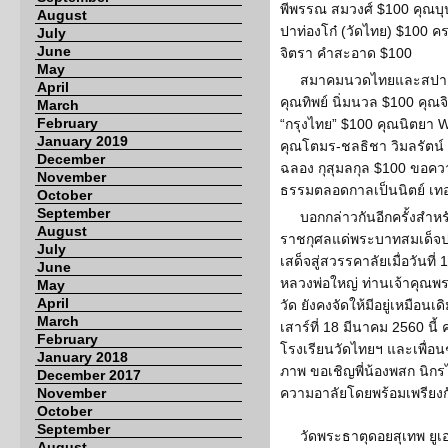
พีพรรณ สมวงศ์ $100 คุณบุ
August
ปาท่องโก๋ (วัดไทย) $100 
July
June
จิตรา คำสะอาด $100
May
สมาคมนวดไทยและสปา 
April
คุณทิพย์ นิ่มนวล $100 คุณ
March
February
“กรุงไทย” $100 คุณนิตยา 
January 2019
คุณโตมร-ชลธิชา วิมลรัตน
December
ฉลอง กุสุมลกุล $100 ขอคว
November
ธรรมตลอดกาลเป็นนิตย์ เ
October
September
บอกกล่าวกันอีกครั้งสำ
August
ราชกุศลแด่พระบาทสมเด็จปร
July
เสด็จสู่สวรรคาลัยเมื่อวันท
June
หลวงพ่อใหญ่ ท่านเจ้าคุ
May
April
วัด ยังคงจัดให้มีอยู่เหมือนเ
March
เสาร์ที่ 18 มีนาคม 2560 นี้
February
โรงเรียนวัดไทยฯ และเพื่อนๆ
January 2018
ภาพ ขอเชิญพี่น้องพสก นิกร
December 2017
November
ความอาลัยโดยพร้อมเพรียงก
October
September
วัดพระธาตุดอยสุเทพ ยูเอ
August