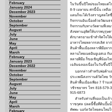
February
ในวันขึ้นปีใหม่ของไทยแต่โ
January 2024
8-9 เมษายน ศกนี้นั้น เหลือเ
December 2023
แดนก็จะได้เริงสราญสดใสชื
November
กิจกรรมอันเนื่องด้วยวัฒน
October
September
กิจกรรมกับทางวัดตามที่เห
August
สังฆทานอุทิศให้บรรพบุรุษ
July
ตักบาตรยามเช้าทำจิตใจให้
June
อาหารไทยหลากรสเลิศ จากฝีมื
May
April
สินค้าพื้นเมืองหลากฝีมือจ
March
หลานไทยเมดอินยูเอสเอ กั
February
หลายฝีมือ ก็ขอเชิญพี่น้องไ
January 2023
เฉลิมฉลองเนื่องในวันขึ้นปี
December 2022
November
บอกกล่าวสำหรับพ่อค้าแ
October
ประเพณีสงกรานต์วัดไทย วันท
September
สินค้าพื้นเมืองเพียง 7 ร้านเ
August
วชิรชยาทร โทร 818-579-
July
915-6873
June
May
สำหรับท่านที่จองเป็นเจ
April
ราชกุศล ปลดนี้ซื้อที่ดินปั
March
ทัพพะ บอร์ดวัดไทยคนใหม่
February