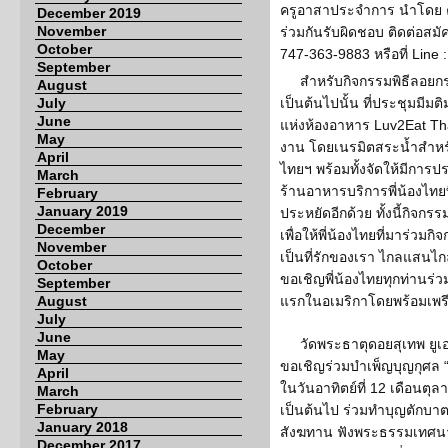
ครูอาสาประจำการ นำโดย ครู
December 2019
November
ร่วมกันรับผิดชอบ ติดต่อสม
October
747-363-9883 หรือที่ Line : 
September
สำหรับกิจกรรมพิธีลอยกร
August
July
เป็นต้นไปนั้น ที่ประชุมมีมต
June
แห่งห้องอาหาร Luv2Eat Tha
May
งาน โดยเนรมิตสระน้ำสำหรั
April
ไทยฯ พร้อมทั้งจัดให้มีก
March
ร้านอาหารบริการพี่น้องไท
February
January 2019
ประหยัดอีกด้วย ทั้งนี้กิจกร
December
เพื่อให้พี่น้องไทยที่มาร่วมก
November
เป็นที่รักของเรา ไกลแสนไก
October
ขอเชิญพี่น้องไทยทุกท่านร่
September
August
แรกในอเมริกาโดยพร้อมเพรี
July
June
วัดพระธาตุดอยสุเทพ ยูเอ
May
ขอเชิญร่วมบำเพ็ญบุญกุศล
April
ในวันอาทิตย์ที่ 12 เดือนตุล
March
February
เป็นต้นไป ร่วมทำบุญตักบ
January 2018
สังฆทาน ฟังพระธรรมเทศนา
December 2017