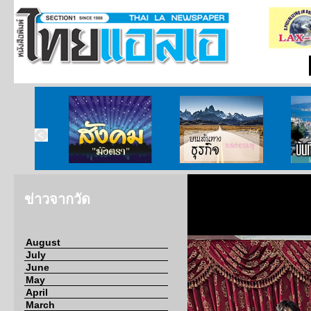
ากกงสุล
สังคมมังตรา
บนเส้นทางธุรกิจ
บั
ข่าวจากวัด
August
July
June
May
April
March