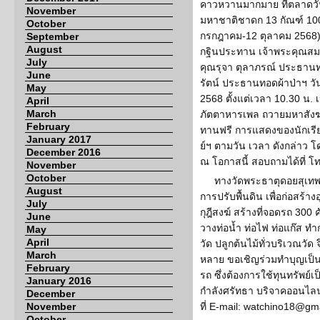
คาวหวานมากมาย ที่ตลาดวั
November
มหาชาติชาดก 13 กัณฑ์ 1000
October
กรกฎาคม-12 ตุลาคม 2568)
September
August
กฐินประทาน เจ้าพระคุณสม
July
คุณรุจา ตุลาภรณ์ ประธานทอ
June
รัตน์ ประธานทอดผ้าป่าฯ วัน
May
2568 ตั้งแต่เวลา 10.30 น.
April
March
ภัตตาหารเพล ถวายมหาสัง
February
ทานฟรี การแสดงของนักเรี
January 2017
ย์ฯ ตามวัน เวลา ดังกล่าว
December 2016
ณ โอกาสนี้ สอบถามได้ที่ 
November
October
ทางวัดพระธาตุดอยสุเทพ 
August
การปรับพื้นดิน เพื่อก่อสร้
July
กุฎีสงฆ์ สร้างที่จอดรถ 30
June
วางท่อน้ำ ท่อไฟ ท่อแก๊ส ทำ
May
April
วัด ปลูกต้นไม้ทั่วบริเวณวั
March
หลาย ขอเชิญร่วมทำบุญเป็นเ
February
รถ ซึ่งต้องการใช้ทุนทรัพย
January 2016
กำลังศรัทธา บริจาคออนไลน์
December
November
ที่ E-mail: watchino18@gm
October