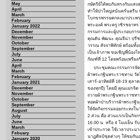
May
กษัตริย์ได้พบกันทรงกันแสง
April
ทำให้ป่าใหญ่สนั่นครั่นครืน
March
โบกขรพรรษตกลงมาประพรมกษ
February
พระองค์ พระครูวชิรชยาทร 
January 2022
December
กรรมการและผู้ประกอบการ
November
คุณตัน พัฒนะ คุณจีน่า ปรี
October
วรรณ สัจจาพิทักษ์ พร้อมทั
September
เป็นเจ้าภาพ ขอเชิญพี่น้อง
July
กัณฑ์ที่ 12 โดยพร้อมเพรียงก
June
April
ประชุมคณะกรรมการจั
March
ผ้าพระกฐินพระราชทาน วัด
February
เสาร์-อาทิตย์ที่ 18-19 ตุล
January 2021
December
ของทุกปี) โดยมี คุณแม่รจิต
November
ถวายผ้าพระกฐินพระราชทาน
October
ทอดผ้าป่าบริวารผ้าพระกฐิ
September
ให้จัดกิจกรรมลอยกระทงในวั
August
2 ส่วน คือ ส่วนแรกเป็นกิ
July
June
16.00 น. หรือ 4 โมงเย็น รั
March
เข้าประกวด ใช้เวลาประมา
Febuary
นาฏศิลป์ชุดต่างๆ ให้ชมกัน
January 2020