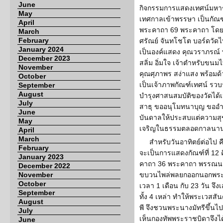
June
กิจกรรมการแสดงเทศน์มหาช
May
เทศกาลเข้าพรรษา เป็นกัณฑ์
April
พระคาถา 69 พระคาถา โดยพ
March
February
ศรัณย์ จันทโชโต บอร์ดวัดไ
January 2024
เป็นองค์แสดง คุณวราภรณ์ 
December 2023
สลิ่ม อิ่มใจ เจ้าตำหรับขน
November
คุณศุภาพร สง่าแสง พร้อมด
October
เป็นเจ้าภาพกัณฑ์เทศน์ รวบร
September
August
บำรุงศาสนสมบัติของวัดได้
July
สาธุ ขออนุโมทนาบุญ ขออ
June
บันดาลให้ประสบแต่ความสุข 
May
เจริญในธรรมตลอดกาลนา
April
March
สำหรับวันอาทิตย์ต่อไป ค
February
จะเป็นการแสดงกัณฑ์ที่ 12 ค
January 2023
คาถา 36 พระคาถา พรรณนาพ
December 2022
November
ขบวนไพล่พลยกออกนอกพระน
October
เวลา 1 เดือน กับ 23 วัน จึ
September
ทั้ง 4 เหล่า ทำให้พระเวสสั
August
พี จึงชวนพระนางมัทรีขึ้นไ
July
เห็นกองทัพพระราชบิดาจึงได
June