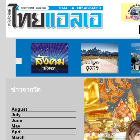
ากกงสุล
สังคมมังตรา
บนเส้นทางธุรกิจ
บั
ข่าวจากวัด
August
July
June
May
April
March