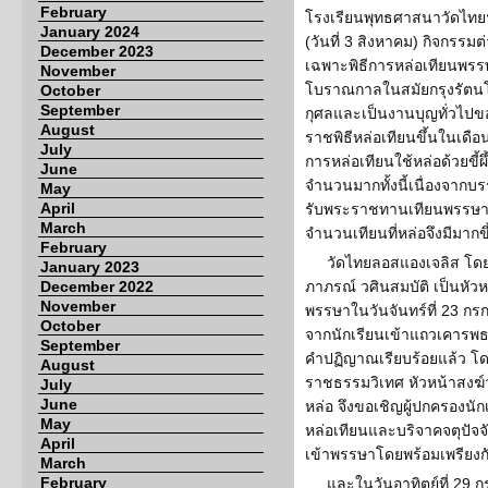
February
โรงเรียนพุทธศาสนาวัดไทยฯ
January 2024
(วันที่ 3 สิงหาคม) กิจกรรมต
December 2023
เฉพาะพิธีการหล่อเทียนพรรษา
November
โบราณกาลในสมัยกรุงรัตนโก
October
September
กุศลและเป็นงานบุญทั่วไป
August
ราชพิธีหล่อเทียนขึ้นในเดือ
July
การหล่อเทียนใช้หล่อด้วยขี้ผึ้ง
June
จำนวนมากทั้งนี้เนื่องจากบร
May
April
รับพระราชทานเทียนพรรษาวั
March
จำนวนเทียนที่หล่อจึงมีมากขึ
February
วัดไทยลอสแองเจลิส โดย
January 2023
December 2022
ภาภรณ์ วศินสมบัติ เป็นหัวห
November
พรรษาในวันจันทร์ที่ 23 กร
October
จากนักเรียนเข้าแถวเคารพธ
September
คำปฏิญาณเรียบร้อยแล้ว โด
August
ราชธรรมวิเทศ หัวหน้าสงฆ์
July
June
หล่อ จึงขอเชิญผู้ปกครองนักเ
May
หล่อเทียนและบริจาคจตุปัจจ
April
เข้าพรรษาโดยพร้อมเพรียงก
March
February
และในวันอาทิตย์ที่ 29