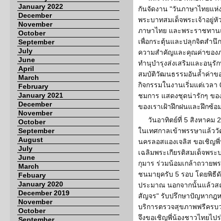
January 2022
กันจัดงาน "วันภาษาไทยแห่งชา
December
พระบาทสมเด็จพระเจ้าอยู่หั
November
ภาษาไทย และพระราชทานแน
October
เพื่อกระตุ้นและปลุกจิตสำน
September
July
ความสำคัญและคุณค่าของภ
June
ทำนุบำรุงส่งเสริมและอนุรั
April
สมบัติวัฒนธรรมอันล้ำค่าขอ
March
กิจกรรมในงานเริ่มแต่เวลา 
February
January 2021
ชมการ แสดงชุดน่ารักๆ ของ
December
ของเราเฝ้าฝึกฝนและฝึกซ้อม
November
วันอาทิตย์ที่ 5 สิงหาคม
October
September
ในเทศกาลเข้าพรรษาแล้ววั
August
นครลอสแองเจลิส ขอเชิญพี่
July
เฉลิมพระเกียรติสมเด็จพร
June
กุมาร ร่วมน้อมเกล้าถวายพ
March
ชนมายุครับ 5 รอบ โดยพิธีดั
Febuary
January 2020
ประมาณ นอกจากนั้นแล้วสถา
December 2019
สัญจร" รับปรึกษาปัญหาก
November
บริการตรวจสุขภาพฟรีครบวง
October
จึงขอเชิญพี่น้องชาวไทยไป
September