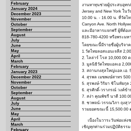
February
งานหาทุนช่วยผู้ประสบอุทกภั
January 2024
Jersey and New York ในวัน
December 2023
10.00 น. - 16.00 น. ที่วั
November
Canyon Ave. North Hollywo
October
September
และมีอาหารแจกฟรี ผู้ที่ต้อง
August
818-780-4200 หรือพระมหา
July
โดยขณะนี้มีรายชื่อผู้บริจาคด
June
May
1.วัดไทยลอสแอนเจลีส 2,00
April
2. ไลล่าร์ โรส 10,000.00 
March
3. มูลนิธิวัดไทยแอลเอ 2,0
February
3. สถานกงสุลใหญ่แอล.เอ. 
January 2023
December 2022
4. สุรพล เมฆพงษ์สาทร 500
November
5. สุรพงษ์-วิริยา ชิโนทัยกุ
October
6. สุรศักดิ์-วราภรณ์ วงค์ข
September
7. สง่า คุณพัชรี นาดี 100.
August
8. ชวพจน์-วรรณวิภา ถุงสุ
July
June
รวมยอดขณะนี้ 15,500.00 
May
April
เนื่องในวาระวันพ่อแห่งช
March
เชิญทุกท่านร่วมปฏิบัติธรรม 
February