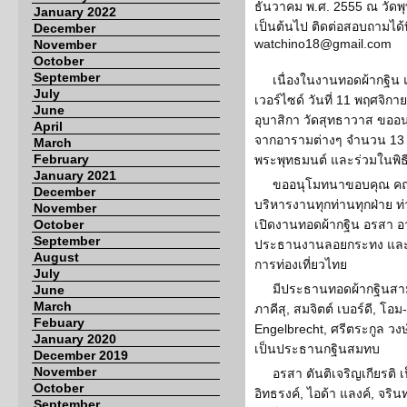
ธันวาคม พ.ศ. 2555 ณ วัดพุท
January 2022
เป็นต้นไป ติดต่อสอบถามได้ท
December
watchino18@gmail.com
November
October
September
เนื่องในงานทอดผ้ากฐิน
July
เวอร์ไซด์ วันที่ 11 พฤศจิก
June
อุบาสิกา วัดสุทธาวาส ขอ
April
จากอารามต่างๆ จำนวน 13 ร
March
February
พระพุทธมนต์ และร่วมในพิ
January 2021
ขออนุโมทนาขอบคุณ คณ
December
บริหารงานทุกท่านทุกฝ่าย ท่
November
October
เปิดงานทอดผ้ากฐิน อรสา อ
September
ประธานงานลอยกระทง และ 
August
การท่องเที่ยวไทย
July
มีประธานทอดผ้ากฐินสามัคค
June
March
ภาคีสุ, สมจิตต์ เบอร์ดี, โ
Febuary
Engelbrecht, ศรีตระกูล วงษ
January 2020
เป็นประธานกฐินสมทบ
December 2019
November
อรสา ตันติเจริญเกียรติ 
October
อิทธรงค์, ไอด้า แลงค์, จริน
September