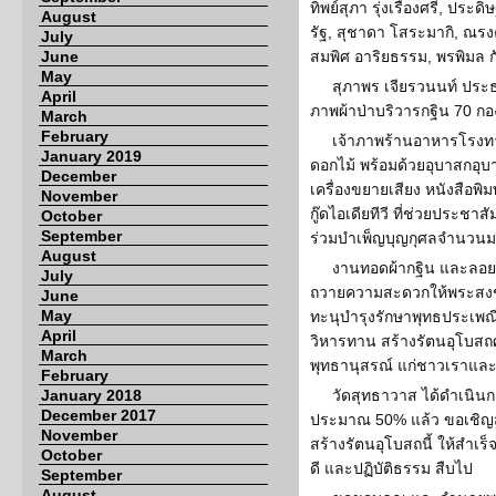
ทิพย์สุภา รุ่งเรืองศรี, ประด
August
รัฐ, สุชาดา โสระมากิ, ณร
July
June
สมพิศ อาริยธรรม, พรพิมล 
May
สุภาพร เจียรวนนท์ ประธ
April
ภาพผ้าป่าบริวารกฐิน 70 กอ
March
February
เจ้าภาพร้านอาหารโรงทา
January 2019
ดอกไม้ พร้อมด้วยอุบาสกอุบา
December
เครื่องขยายเสียง หนังสือพิ
November
กู๊ดไอเดียทีวี ที่ช่วยประช
October
September
ร่วมบำเพ็ญบุญกุศลจำนวน
August
งานทอดผ้ากฐิน และลอยก
July
ถวายความสะดวกให้พระสงฆ์ไ
June
May
ทะนุบำรุงรักษาพุทธประเพณีใ
April
วิหารทาน สร้างรัตนอุโบสถศา
March
พุทธานุสรณ์ แก่ชาวเราแล
February
January 2018
วัดสุทธาวาส ได้ดำเนิน
December 2017
ประมาณ 50% แล้ว ขอเชิญสา
November
สร้างรัตนอุโบสถนี้ ให้สำเร
October
ดี และปฏิบัติธรรม สืบไป
September
August