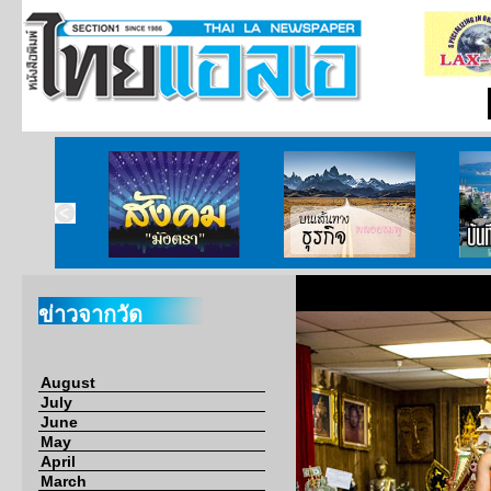
ากกงสุล
สังคมมังตรา
บนเส้นทางธุรกิจ
บั
ข่าวจากวัด
August
July
June
May
April
March