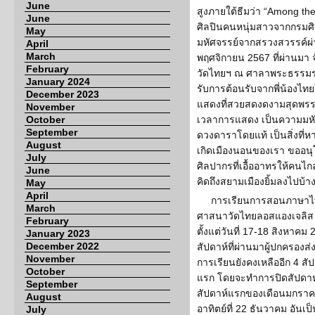
June
สูงภายใต้ธีมว่า “Among the 
June
ศิลปินคนหนุ่มสาวจากกรม
May
มหัศจรรย์จากสรวงสวรรค์ผ่าน
April
March
พฤศจิกายน 2567 ที่ผ่านมา
February
วัดไทยฯ ณ ศาลาพระธรรมราชา
January 2024
รับการต้อนรับจากพี่น้องไ
December 2023
แสดงที่สวยสดงดงามสุดพรรณน
November
October
เวลาการแสดง เป็นความมหั
September
ดวงดาราโดยแท้ เป็นสิ่งที่ห
August
เกิดเมืองนอนของเรา ขออ
July
ศิลปากรที่เอื้ออาทรให้คนไ
June
คิดถึงสยามเมืองยิ้มลงไปบ้า
May
April
การเรียนการสอนภาษาไ
March
ศาสนาวัดไทยลอสแองเจลิส ป
February
ตั้งแต่วันที่ 17-18 สิงหาคม
January 2023
December 2022
สัปดาห์ที่ผ่านมาผู้ปกครอง
November
การเรียนยังคงเหลืออีก 4 สั
October
แรก โดยจะทำการปิดสัปดาห
September
สัปดาห์แรกของเดือนมกราคม
August
อาทิตย์ที่ 22 ธันวาคม อัน
July