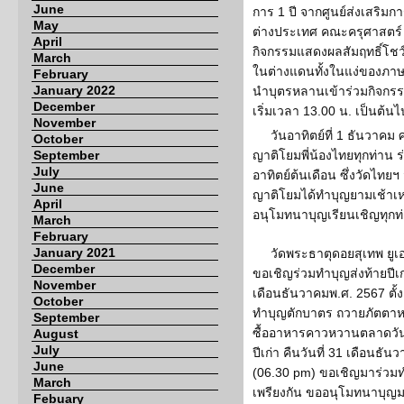
June
การ 1 ปี จากศูนย์ส่งเสร
May
ต่างประเทศ คณะครุศาสตร์ จ
April
กิจกรรมแสดงผลสัมฤทธิ์โชว
March
ในต่างแดนทั้งในแง่ของภาษ
February
January 2022
นำบุตรหลานเข้าร่วมกิจก
December
เริ่มเวลา 13.00 น. เป็นต้นไ
November
วันอาทิตย์ที่ 1 ธันวาคม
October
September
ญาติโยมพี่น้องไทยทุกท่าน 
July
อาทิตย์ต้นเดือน ซึ่งวัดไทยฯ 
June
ญาติโยมได้ทำบุญยามเช้าเหม
April
อนุโมทนาบุญเรียนเชิญทุกท่
March
February
January 2021
วัดพระธาตุดอยสุเทพ ยูเอ
December
ขอเชิญร่วมทำบุญส่งท้ายปีเก่
November
เดือนธันวาคมพ.ศ. 2567 ตั้
October
ทำบุญตักบาตร ถวายภัตตา
September
ซื้ออาหารคาวหวานตลาดวัน
August
July
ปีเก่า คืนวันที่ 31 เดือนธั
June
(06.30 pm) ขอเชิญมาร่วมท
March
เพรียงกัน ขออนุโมทนาบุญม
Febuary