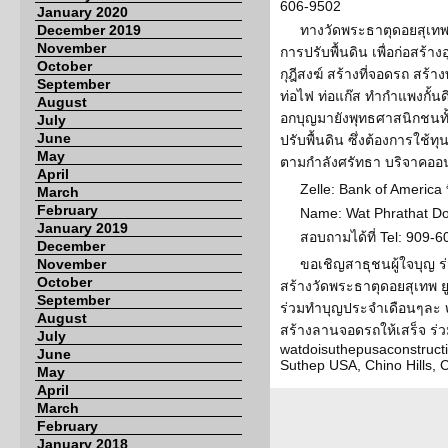
606-9502
January 2020
December 2019
ทางวัดพระธาตุดอยสุเทพ 
November
การปรับพื้นดิน เพื่อก่อสร้
October
กุฎีสงฆ์ สร้างที่จอดรถ สร
September
ท่อไฟ ท่อแก๊ส ทำกำแพงกั้นด
August
อกบุญมายังพุทธศาสนิกชนทั
July
June
ปรับพื้นดิน ซึ่งต้องการใช้
May
ตามกำลังศรัทธา บริจาคออ
April
Zelle: Bank of America
March
February
Name: Wat Phrathat D
January 2019
สอบถามได้ที่ Tel: 909-
December
November
ขอเชิญสาธุชนผู้ใจบุญ ร่
October
สร้างวัดพระธาตุดอยสุเทพ ย
September
ร่วมทำบุญประจำเดือนๆละ ๒๐
August
สร้างลานจอดรถให้เสร็จ ร่ว
July
watdoisuthepusaconstruct
June
Suthep USA, Chino Hills, 
May
April
March
February
January 2018