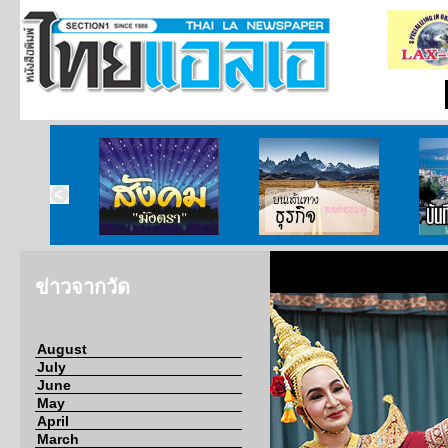
ากกงสุล
สังคมมังตรา
บนเส้นทางธุรกิจ
บั
ข่าวจากวัด
August
July
June
May
April
March