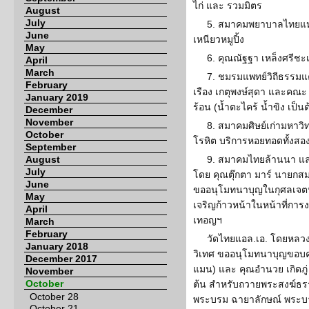
ไก่ และ รวมมิตร
August
July
5. สมาคมพยาบาลไทยแห่ง
June
เหนียวหมูปิ้ง
May
6. คุณณัฐฐา เหล็งศรีชะเ
April
March
7. ชมรมแพทย์วิถีธรรมแค
February
เรือง เกตุพงษ์สุดา และคณะ 
January 2019
ร้อน (น้ำตะไคร้ น้ำขิง เป
December
November
8. สมาคมศิษย์เก่ามหาวิ
October
โรหิต บริการหอยทอดทั้งสอ
September
August
9. สมาคมไทยล้านนา แล
July
โดย คุณตุ๊กตา มาร์ นายก
June
ขออนุโมทนาบุญในกุศลเจตน
May
เจริญก้าวหน้าในหน้าที่ก
April
เทอญฯ
March
February
วัดไทยแอล.เอ. โดยหลวง
January 2018
วิเทศ ขออนุโมทนาบุญขอบค
December 2017
แมน) และ คุณอำนวย เกิดภู
November
October
ต้น สำหรับถวายพระสงฆ์ธรร
October 28
พระบรม ฉายาลักษณ์ พระบ
October 21