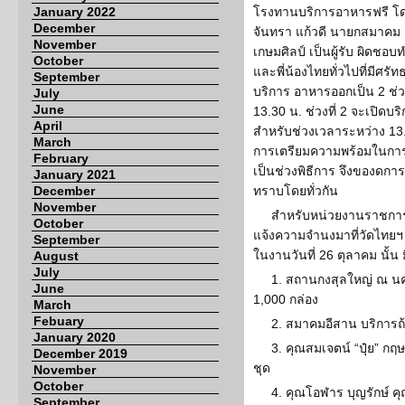
January 2022
โรงทานบริการอาหารฟรี โดย
December
จันทรา แก้วดี นายกสมาคม 
November
เกษมศิลป์ เป็นผู้รับ ผิดช
October
และพี่น้องไทยทั่วไปที่มีศร
September
บริการ อาหารออกเป็น 2 ช่ว
July
June
13.30 น. ช่วงที่ 2 จะเปิดบร
April
สำหรับช่วงเวลาระหว่าง 13.
March
การเตรียมความพร้อมในการเข
February
เป็นช่วงพิธีการ จึงของดกา
January 2021
December
ทราบโดยทั่วกัน
November
สำหรับหน่วยงานราชการ 
October
แจ้งความจำนงมาที่วัดไทยฯ 
September
ในงานวันที่ 26 ตุลาคม นั้น มี
August
July
1. สถานกงสุลใหญ่ ณ น
June
1,000 กล่อง
March
Febuary
2. สมาคมอีสาน บริการ
January 2020
3. คุณสมเจตน์ “ปุ๋ย” ก
December 2019
ชุด
November
October
4. คุณโอฬาร บุญรักษ์ คุ
September