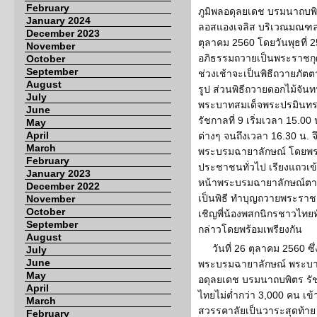
February
ภูมิพลอดุลยเดช บรมนาถบพิต
January 2024
ลอสแองเจลิส บริเวณมณฑลพิธ
December 2023
ตุลาคม 2560 โดยวันพุธที่ 
November
อภิธรรมถวายเป็นพระราชกุศ
October
September
ช่วงเช้าจะเป็นพิธีถวายภั
August
รูป ส่วนพิธีถวายดอกไม้จัน
July
พระบาทสมเด็จพระปรมินทร
June
รัชกาลที่ 9 เริ่มเวลา 15.0
May
April
ต่างๆ จนถึงเวลา 16.30 น. จ
March
พระบรมฉายาลักษณ์ โดยพร
February
ประชาชนทั่วไป เรียงแถวเข้
January 2023
หน้าพระบรมฉายาลักษณ์ตามลำด
December 2022
เป็นพิธี ทำบุญถวายพระราชก
November
October
เชิญพี่น้องพสกนิกรชาวไทยท
September
กล่าวโดยพร้อมเพรียงกัน
August
วันที่ 26 ตุลาคม 2560 ซึ
July
June
พระบรมฉายาลักษณ์ พระบา
May
อดุลยเดช บรมนาถบพิตร รัชกา
April
ไทยไม่ต่ำกว่า 3,000 คน เข้า
March
สวรรคาลัยเป็นวาระสุดท้า
February