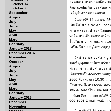
อดุลยเดช บรมนาถบพิตร ข
October 14
คุ้มครองป้องกัน ประสบแต่
October 7
September
เจริญในธรรมตลอดกาล
August
วันเสาร์ที่ 14 ตุลาคม 2
July
เป็นต้นไป ขอเชิญคณะกรร
June
May
ทาน และงานประเพณีลอยกระ
April
หารือ ประเมินผลการเตรียม
March
ในเรื่องต่างๆ ตามสมควรแก
February
เพรียงกัน ขออนุโมทนาบุญม
January 2017
December 2016
November
วัดพระธาตุดอยสุเทพ ยูเอ
October
ขอเชิญพุทธศาสนิกชนร่วมบ
August
พระราชทาน-สืบสานประเพณ
July
เล็บถวายเป็นพระราชกุศลอุทิ
June
2560 ตั้งแต่เวลา 10.30 น.
May
April
สังฆทาน ฟังพระธรรมเทศนา 
March
ชม-ฟัง ดนตรีไทย ของคณะน
February
อาทิตย์ ติดต่อสอบถามได้ที่ 
January 2016
606-9502 E-mail: watchi
December
November
วันอาทิตย์ที่ 15 ตุลาค
October