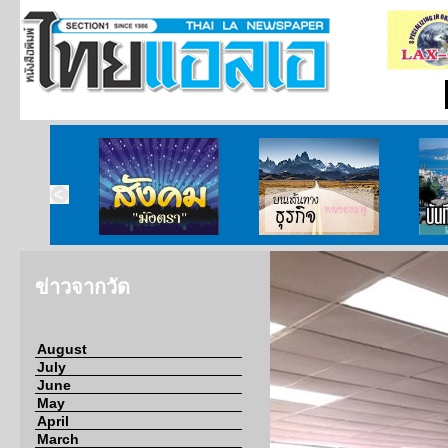
ากกงสุล
สังคมมังตรา
บนเส้นทางธุรกิจ
บั
ข่าวจากวัด
August
July
June
May
April
March