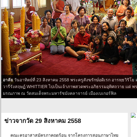
อาลัย
วันอาทิตย์ที่ 23 สิงหาคม 2558 พระครูสังฆรักษ์อดิเรก อารทฺธวิริโย
วารีรังสฤษฏ์ WHITTIER ไปเป็นเจ้าภาพสวดพระอภิธรรมอุทิศถวาย แด่ พระ
มรณภาพ ณ วัดสมเด็จพระมหารัชมังคลาจารย์ เมืองเบเกอร์ฟิล
ข่าวจากวัด 29 สิงหาคม 2558
คณะครูอาสาสมัครภาคฤดูร้อน จากโครงการสอนภาษาไทย