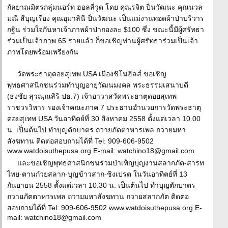
กัลยาณมิตรกลุ่มนอร์ท ฮอลลี่วูด โดย คุณรจิต ปิ่นวัฒนะ คุณนวล
มณี สีบุญเรือง คุณอุมาลินี ปิ่นวัฒนะ เป็นแม่งานทอดผ้าป่าบริวาร
กฐิน ร่วมใจกันหาเจ้าภาพผ้าป่ากองละ $100 ซึ่ง ขณะนี้มีผู้ศรัทธา
ร่วมเป็นเจ้าภาพ 65 รายแล้ว ก็ขอเชิญท่านผู้ศรัทธาร่วมเป็นเจ้า
ภาพโดยพร้อมเพรียงกัน
วัดพระธาตุดอยสุเทพ USA เมืองชิโนฮิลส์ ขอเชิญ
พุทธศาสนิกชนร่วมทำบุญอายุวัฒนมงคล พระธรรมเสนาบดี
(ธงชัย สุวณฺณสิริ ปธ.7) เจ้าอาวาสวัดพระธาตุดอยสุเทพ
ราชวรวิหาร รองเจ้าคณะภาค 7 ประธานอำนวยการวัดพระธาตุ
ดอยสุเทพ USA วันอาทิตย์ที่ 30 สิงหาคม 2558 ตั้งแต่เวลา 10.00
น. เป็นต้นไป ทำบุญตักบาตร ถวายภัตตาหารเพล ถวายมหา
สังฆทาน ติดต่อสอบถามได้ที่ Tel: 909-606-9502
www.watdoisuthepusa.org E-mail: watchino18@gmail.com
และขอเชิญพุทธศาสนิกชนร่วมบำเพ็ญบุญงานสลากภัต-สารท
ไทย-ตานก๋วยสลาก-บุญข้าวสาก-ชิงเปรต ในวันอาทิตย์ที่ 13
กันยายน 2558 ตั้งแต่เวลา 10.30 น. เป็นต้นไป ทำบุญตักบาตร
ถวายภัตตาหารเพล ถวายมหาสังฆทาน ถวายสลากภัต ติดต่อ
สอบถามได้ที่ Tel: 909-606-9502 www.watdoisuthepusa.org E-
mail: watchino18@gmail.com