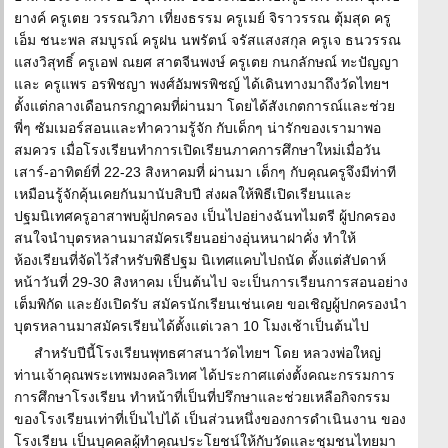
ยางค์ ครูเตย วรรณวิภา เที่ยงธรรม ครูเมย์ จิราวรรณ ตุ้มสุด ครู
เอ็ม ชนะพล สมบูรณ์ ครูฝน นพรัตน์ จรัสแสงสกุล ครูเจ ธนวรรณ
แสงวิสุทธิ์ ครูเอฟ ณยศ สาตจีนพงษ์ ครูเตย กนกลักษณ์ ทะปัญญา
และ ครูแพร อรพิชญา พงศ์อัมพรพิชญ์ ได้เดินทางมาถึงวัดไทยฯ
ตั้งแต่กลางเดือนกรกฎาคมที่ผ่านมา โดยได้สังเกตการณ์และช่วย
พี่ๆ ซัมเมอร์สอนและทำความรู้จัก กับเด็กๆ น่ารักของเรามาพอ
สมควร เมื่อโรงเรียนทำการเปิดเรียนภาคการศึกษาใหม่เมื่อวัน
เสาร์-อาทิตย์ที่ 22-23 สิงหาคมที่ ผ่านมา เด็กๆ กับคุณครูจึงมีท่าที
เหมือนรู้จักคุ้นเคยกันมานับสิบปี ส่งผลให้พิธีเปิดเรียนและ
ปฐมนิเทศครูอาสาพบผู้ปกครอง เป็นไปอย่างฉันทไมตรี ผู้ปกครอง
สนใจนำบุตรหลานมาสมัครเรียนอย่างอุ่นหนาฝาคั่ง ทำให้
ห้องเรียนที่จัดไว้สำหรับพิธีปฐม นิเทศแคบไปถนัด ตั้งแต่สัปดาห์
หน้าวันที่ 29-30 สิงหาคม เป็นต้นไป จะเป็นการเรียนการสอนอย่าง
เต็มพิกัด และยังเปิดรับ สมัครนักเรียนเช่นเคย ขอเชิญผู้ปกครองนำ
บุตรหลานมาสมัครเรียนได้ตั้งแต่เวลา 10 โมงเช้าเป็นต้นไป
สำหรับปีนี้โรงเรียนพุทธศาสนาวัดไทยฯ โดย หลวงพ่อใหญ่
ท่านเจ้าคุณพระเทพมงคลวิเทศ ได้ประกาศแต่งตั้งคณะกรรมการ
การศึกษาโรงเรียน ทำหน้าที่เป็นที่ปรึกษาและช่วยเหลือกิจกรรม
ของโรงเรียนเท่าที่เป็นไปได้ เป็นส่วนหนึ่งของการดำเนินงาน ของ
โรงเรียน เป็นบุคคลผู้ทำคุณประโยชน์ให้กับวัดและชุมชนไทยมา