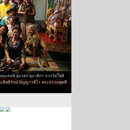
 คณะสงฆ์ อุบาสก อุบาสิกา จากวัดโพธิ
สิทธิรักษ์ ปัญญาวชิโร พระธรรมทูตที่