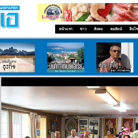
หน้าแรก
ข่าว
สังคม
คอลัมน์
อินไ
บนเส้นทางธุรกิจ
บันทึกจากเบย์เอเรีย
ลำนำ..ชีวิต