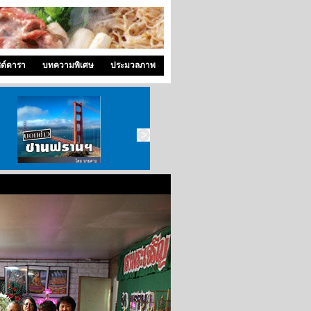
ซด์ดารา
บทความพิเศษ
ประมวลภาพ
บอกข่าว ซานฟราน
ท่องไปใน San Francisco
สังคมซีแอตเติ้ล