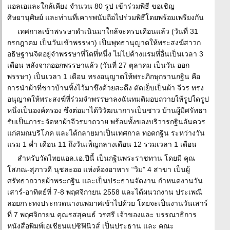
แอลเอและใกล้เคียง จำนวน 80 รูป เข้าร่วมพิธี ขอเชิญ
ศิษยานุศิษย์ และท่านที่เคารพนับถือไปร่วมพิธีโดยพร้อมเพรียงกัน
เทศกาลเข้าพรรษาดำเนินมาใกล้จะครบเดือนแล้ว (วันที่ 31
กรกฎาคม เป็นวันเข้าพรรษา) เป็นพุทธานุญาตให้พระสงฆ์สาวก
อธิษฐานจิตอยู่จำพรรษาที่ใดที่หนึ่ง ไม่ไปค้างแรมที่อื่นเป็นเวลา 3
เดือน หลังจากออกพรรษาแล้ว (วันที่ 27 ตุลาคม เป็นวัน ออก
พรรษา) เป็นเวลา 1 เดือน ทรงอนุญาตให้พระภิกษุกรานกฐิน คือ
การนำผ้าที่ชาวบ้านทิ้งไว้มาขึงด้วยสะดึง ตัดเย็บเป็นผ้า จีวร ทรง
อนุญาตให้พระสงฆ์ที่ร่วมจำพรรษาลงฉันทมติมอบถวายให้รูปใดรูป
หนึ่งเป็นองค์ครอง ซึ่งต่อมาได้วิวัฒนาการเป็นชาว บ้านผู้มีศรัทธา
รับเป็นภาระจัดหาผ้าจีวรมาถวาย พร้อมทั้งของบริวารกฐินอันควร
แก่สมณบริโภค และได้กลายมาเป็นเทศกาล ทอดกฐิน ระหว่างวัน
แรม 1 ค่ำ เดือน 11 ถึงวันเพ็ญกลางเดือน 12 รวมเวลา 1 เดือน
สำหรับวัดไทยแอล.เอ.ปีนี้ เป็นกฐินพระราชทาน โดยมี คุณ
โสภณ-สุภาวดี นุชละออ แห่งห้องอาหาร “วิม” 4 สาขา เป็นผู้
ศรัทธาถวายผ้าพระกฐิน และเป็นประธานจัดงาน กำหนดงานวัน
เสาร์-อาทิตย์ที่ 7-8 พฤศจิกายน 2558 และได้ผนวกงาน ประเพณี
ลอยกระทงประกวดนางนพมาศเข้าไปด้วย โดยจะเป็นงานวันเสาร์
ที่ 7 พฤศจิกายน คุณรสสุคนธ์ วรศรี เจ้าของและ บรรณาธิการ
หนังสือพิมพ์เอเชียนแปซิฟินิวส์ เป็นประธาน และ คณะ