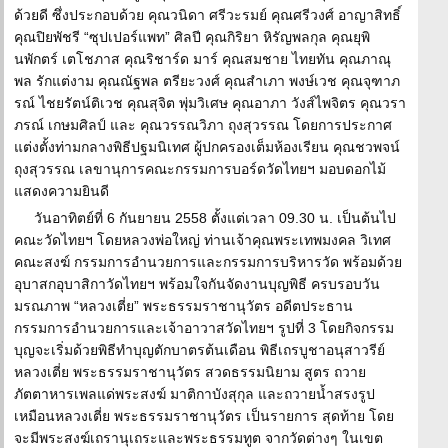
ด้วยดี ซึ่งประกอบด้วย คุณวนิดา ศรีวะรมย์ คุณศรีวงศ์ อาญาสิทธิ์
คุณปิยพัชรี “ซุปเปอร์แพท” ศิลปี คุณกิริยา หิรัญพลกุล คุณยุพิ
นพักตร์ เตโชภาส คุณริชาร์ด มาร์ คุณสมชาย ไทยทัน คุณภาณุ
พล รักแต่งาม คุณณัฐพล ตรียะวงศ์ คุณสำเภา พงษ์เวช คุณจุฑาภ
รณ์ ไชยรัตน์ติเวช คุณสุจิต พุ่มวิเศษ คุณอาภา วังส์ไพจิตร คุณวรา
ภรณ์ เกษมศิลป์ และ คุณวรรณวิภา ถุงสุวรรณ โดยการประกาศ
แต่งตั้งท่ามกลางพิธีปฐมนิเทศ ผู้ปกครองเต็มห้องเรียน คุณชวพจน์
ถุงสุวรรณ เลขานุการคณะกรรมการบอร์ดวัดไทยฯ มอบดอกไม้
แสดงความยินดี
วันอาทิตย์ที่ 6 กันยายน 2558 ตั้งแต่เวลา 09.30 น. เป็นต้นไป
คณะวัดไทยฯ โดยหลวงพ่อใหญ่ ท่านเจ้าคุณพระเทพมงคล วิเทศ
คณะสงฆ์ กรรมการอำนวยการและกรรมการบริหารวัด พร้อมด้วย
อุบาสกอุบาสิกาวัดไทยฯ พร้อมใจกันจัดงานบุญพิธี ครบรอบวัน
มรณภาพ “หลวงเตี่ย” พระธรรมราชานุวัตร อดีตประธาน
กรรมการอำนวยการและเจ้าอาวาสวัดไทยฯ รูปที่ 3 โดยกิจกรรม
บุญจะเริ่มด้วยพิธีทำบุญตักบาตรต้นเดือน พิธีเถรบูชาอนุสาวรีย์
หลวงเตี่ย พระธรรมราชานุวัตร สวดธรรมนิยาม สูตร ถวาย
ภัตตาหารเพลแด่พระสงฆ์ มาติกาบังสุกุล และถวายน้ำสรงรูป
เหมือนหลวงเตี่ย พระธรรมราชานุวัตร เป็นรายการ สุดท้าย โดย
จะมีพระสงฆ์เถรานุเถระและพระธรรมทูต จากวัดต่างๆ ในเขต