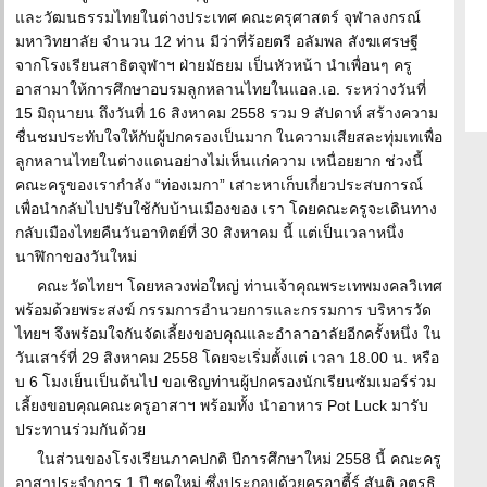
และวัฒนธรรมไทยในต่างประเทศ คณะครุศาสตร์ จุฬาลงกรณ์
มหาวิทยาลัย จำนวน 12 ท่าน มีว่าที่ร้อยตรี อลัมพล สังฆเศรษฐี
จากโรงเรียนสาธิตจุฬาฯ ฝ่ายมัธยม เป็นหัวหน้า นำเพื่อนๆ ครู
อาสามาให้การศึกษาอบรมลูกหลานไทยในแอล.เอ. ระหว่างวันที่
15 มิถุนายน ถึงวันที่ 16 สิงหาคม 2558 รวม 9 สัปดาห์ สร้างความ
ชื่นชมประทับใจให้กับผู้ปกครองเป็นมาก ในความเสียสละทุ่มเทเพื่อ
ลูกหลานไทยในต่างแดนอย่างไม่เห็นแก่ความ เหนื่อยยาก ช่วงนี้
คณะครูของเรากำลัง “ท่องเมกา” เสาะหาเก็บเกี่ยวประสบการณ์
เพื่อนำกลับไปปรับใช้กับบ้านเมืองของ เรา โดยคณะครูจะเดินทาง
กลับเมืองไทยคืนวันอาทิตย์ที่ 30 สิงหาคม นี้ แต่เป็นเวลาหนึ่ง
นาฬิกาของวันใหม่
คณะวัดไทยฯ โดยหลวงพ่อใหญ่ ท่านเจ้าคุณพระเทพมงคลวิเทศ
พร้อมด้วยพระสงฆ์ กรรมการอำนวยการและกรรมการ บริหารวัด
ไทยฯ จึงพร้อมใจกันจัดเลี้ยงขอบคุณและอำลาอาลัยอีกครั้งหนึ่ง ใน
วันเสาร์ที่ 29 สิงหาคม 2558 โดยจะเริ่มตั้งแต่ เวลา 18.00 น. หรือ
บ 6 โมงเย็นเป็นต้นไป ขอเชิญท่านผู้ปกครองนักเรียนซัมเมอร์ร่วม
เลี้ยงขอบคุณคณะครูอาสาฯ พร้อมทั้ง นำอาหาร Pot Luck มารับ
ประทานร่วมกันด้วย
ในส่วนของโรงเรียนภาคปกติ ปีการศึกษาใหม่ 2558 นี้ คณะครู
อาสาประจำการ 1 ปี ชุดใหม่ ซึ่งประกอบด้วยครูอาตี้ร์ สันติ อุตรธิ