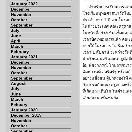
January 2022
สำหรับการเรียนการส
December
โรงเรียนพุทธศาสนาวัดไท
November
October
ประจำ การ 1 ปี จากโคร
September
ในต่างประเทศ คณะครุศาสตร
July
ในหน้าที่อย่างเข้มแข็งและเ
June
เวลาปิดเทอมแรกแล้ว คณะครู
April
ภายใต้โครงการ “เสริมสร้า
March
February
เวลา 1 สัปดาห์ ระหว่างวันท
January 2021
นักเรียนดนตรีและนาฏศิลป์
December
อิม พัชราภรณ์ โกมลพจนารถ 
November
พิมพกานต์ สุจริตรัฐ พร้อม
October
September
อย่างแข็งขัน ผู้ปกครองให้
August
กิจกรรมกับคณะครูอย่างพร้อม
July
ที่เกิดและเติบโต ในต่างแดน
June
เสียสละน่าชื่นชมยิ่ง
March
Febuary
January 2020
December 2019
November
October
September