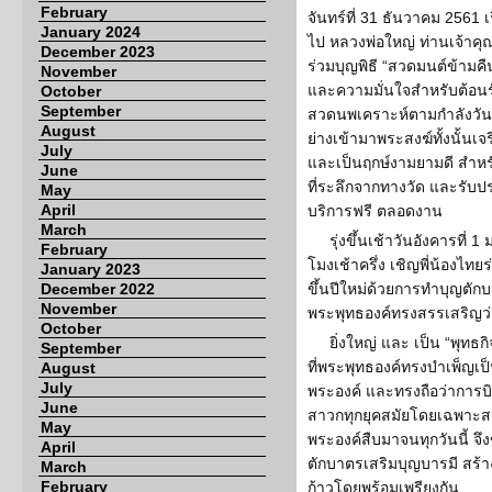
February
จันทร์ที่ 31 ธันวาคม 2561 เร
January 2024
ไป หลวงพ่อใหญ่ ท่านเจ้าค
December 2023
ร่วมบุญพิธี “สวดมนต์ข้ามคื
November
และความมั่นใจสำหรับต้อนรั
October
September
สวดนพเคราะห์ตามกำลังวัน 
August
ย่างเข้ามาพระสงฆ์ทั้งนั้นเ
July
และเป็นฤกษ์งามยามดี สำหรับ
June
ที่ระลึกจากทางวัด และรับป
May
April
บริการฟรี ตลอดงาน
March
รุ่งขึ้นเช้าวันอังคารที่
February
โมงเช้าครึ่ง เชิญพี่น้องไท
January 2023
December 2022
ขึ้นปีใหม่ด้วยการทำบุญตักบ
November
พระพุทธองค์ทรงสรรเสริญว่าเ
October
ยิ่งใหญ่ และ เป็น “พุท
September
ที่พระพุทธองค์ทรงบำเพ็ญ
August
July
พระองค์ และทรงถือว่าการบ
June
สาวกทุกยุคสมัยโดยเฉพาะส
May
พระองค์สืบมาจนทุกวันนี้ จึ
April
ตักบาตรเสริมบุญบารมี สร้า
March
February
ก้าวโดยพร้อมเพรียงกัน