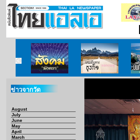
ากกงสุล
สังคมมังตรา
บนเส้นทางธุรกิจ
บั
ข่าวจากวัด
August
July
June
May
April
March