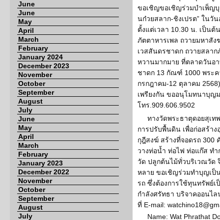
June
ขอเชิญขอเชิญร่วมบำเพ็ญบ
June
นก๋วยสลาก-ชิงเปรต” ในวันอ
May
ตั้งแต่เวลา 10.30 น. เป็น
April
March
ภัตตาหารเพล ถวายมหาสั
February
เวสสันดรชาดก ถวายสลากภัต
January 2024
หวานมากมาย ที่ตลาดวันอา
December 2023
ชาดก 13 กัณฑ์ 1000 พระคาถา
November
October
กรกฎาคม-12 ตุลาคม 2568) 
September
เพรียงกัน ขออนุโมทนาบุญมา
August
โทร.909.606.9502
July
ทางวัดพระธาตุดอยสุเทพ 
June
May
การปรับพื้นดิน เพื่อก่อสร้
April
กุฎีสงฆ์ สร้างที่จอดรถ 30
March
วางท่อน้ำ ท่อไฟ ท่อแก๊ส ทำ
February
วัด ปลูกต้นไม้ทั่วบริเวณวั
January 2023
December 2022
หลาย ขอเชิญร่วมทำบุญเป็นเ
November
รถ ซึ่งต้องการใช้ทุนทรัพย
October
กำลังศรัทธา บริจาคออนไลน์
September
ที่ E-mail: watchino18@gm
August
July
Name: Wat Phrathat D