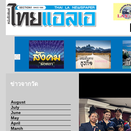
ากกงสุล
สังคมมังตรา
บนเส้นทางธุรกิจ
บั
ข่าวจากวัด
August
July
June
May
April
March