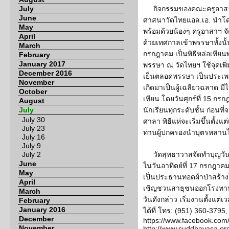
July
กิจกรรมของคณะครูอาสา
June
ศาสนาวัดไทยแอล.เอ. นำโดย อ
May
พร้อมด้วยน้องๆ ครูอาสาฯ จัด
April
ด้วยเทศกาลเข้าพรรษาทั้งนั้น 
March
กรกฎาคม เป็นพิธีหล่อเทีย
February
January 2017
พรรษา ณ วัดไทยฯ ใช้จุดเพิ
December 2016
เย็นตลอดพรรษา เป็นประเพ
November
เกิดมาเป็นผู้เฉลียวฉลาด ม
October
เทียน โดยวันศุกร์ที่ 15 กร
August
July
นักเรียนทุกระดับชั้น ก่อนท
July 30
ศาลา พิธีแห่จะเริ่มขึ้นตั้ง
July 23
ท่านผู้ปกครองนำบุตรหลานไป
July 16
July 9
July 2
วัดสุทธาวาสจัดทำบุญวั
June
ในวันอาทิตย์ที่ 17 กรกฎาคม
May
เป็นประธานทอดผ้าป่าสร้า
April
เชิญชวนสาธุชนออกโรงทาน
March
วันดังกล่าว เริ่มงานตั้งแต
February
January 2016
ได้ที่ โทร: (951) 360-379
December
https://www.facebook.co
November
http://www.suddhavasa.or