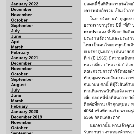
January 2022
ปลดหนี้ซื้อที่ดินถวายวัดไ
December
เคารพนับถือร่วม เป็นเจ้าภ
November
ในการจัดงานทำบุญครบร
October
ธรรมราชานุวัตร ปีนี้ “พี่ตุ
September
July
พระประแดง ที่ปรึกษากิตติมศ
June
ประธานจัดงานและประธานทอดผ
April
ไทย เป็นคนไทยยุคบุกเบิก
March
อเมริการุ่นแรกๆ เป็นนายก
February
January 2021
ที่ 4 (ปี 1965) มีความสนิท
December
หลวงเตี่ยว่า “หลวงน้า” ด้
November
คณะกรรมการดำริจัดทอดผ้าป่
October
ทำบุญครบรอบวันมรณ ภาพของ
September
กันยายน ศกนี้ พี่ตุ๊จึงยิน
August
July
ท่านที่เคารพนับถือแจ้ง ควา
June
เตี่ย ปลดหนี้ซื้อที่ดินถวายวั
March
ติดต่อที่ท่าน เจ้าคุณสุมน
Febuary
4054 หรือที่ท่านเริ่ม พระค
January 2020
December 2019
6366 ก็สุดแต่สะดวก
November
นอกจากนั้น ท่านเจ้าคุณพ
October
รับทราบว่า งานทอดผ้าพระ
September