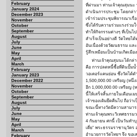
February
ที่ผ่านมา ท่านเจ้าคุณสุมน
January 2024
ดำเนินการประชุม โดยกล่า
December 2023
เข้าร่วมประชุมพิจารณาเรื่อ
November
ซึ่งได้รับความร่วมแรงร่วมใ
October
September
ทำให้กิจกรรมต่างๆ ที่เป็น
August
สำเร็จเป็นอย่างดี วัดไทยได้
July
อันเนื่องด้วยวัฒนธรรม และ
June
รู้สึกเหมือนเป็นบ้านเกิดเมื
May
April
ท่านเจ้าคุณสุมนะได้กล่
March
คือ การปลดหนี้ซื้อที่ดินปั
February
วอเตอร์แคนย่อน ซึ่งวัดได้
January 2023
December 2022
1,500,000.00 เหรียญ (หนึ่ง
November
อีก 1,000,000.00 เหรียญ (หน
October
นี้ให้เสร็จสิ้นภายในเดือนเ
September
เจ้าของเดิมยึดคืนไป ถือว่าเ
August
ขณะนี้ทางวัดมีความสามารถที่
July
June
ท่านเจ้าคุณพระวิเทศธรรมวงศ
May
4 กันยายน ศกนี้ เป็นวัน
April
เตี่ย” พระธรรมราชานุวัต
March
อำนวยการวัดไทยฯ จึง ขอเสน
February