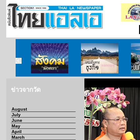
ากกงสุล
สังคมมังตรา
บนเส้นทางธุรกิจ
บั
ข่าวจากวัด
August
July
June
May
April
March