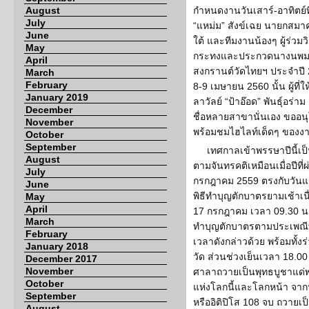
August
กำหนดงานวันเสาร์-อาทิตย์ท
July
“แหม่ม” สังข์เฉย นายกสม
June
ใต้ และทีมงานน้องๆ ผู้ร่ว
May
กระทงและประกวดนางนพมา
April
สงกรานต์วัดไทยฯ ประจำปี 2
March
February
8-9 เมษายน 2560 นั้น ผู้ที่
January 2019
ลาวัลย์ “ป้าอ๊อด” พันธุ์อร่า
December
ชื่อหลายสาขานั่นเอง ขออ
November
พร้อมชมไฮไลท์เด็ดๆ ของงา
October
September
เทศกาลเข้าพรรษาปีนี้เป็
August
ตามจันทรคติเหมือนเมื่อปีที่
July
กรกฎาคม 2559 ตรงกับวันแรม 
June
พิธีทำบุญตักบาตรยามเช้าเนื
May
April
17 กรกฎาคม เวลา 09.30 น. 
March
ทำบุญตักบาตรตามประเพณีที
February
เวลาดังกล่าวด้วย พร้อมทั้
January 2018
วัด ส่วนช่วงเย็นเวลา 18.0
December 2017
November
ศาลาถวายเป็นพุทธบูชาแด่พร
October
แห่งโลกนี้และโลกหน้า จาก
September
หรืออิติปิโส 108 จบ ถวายเ
August