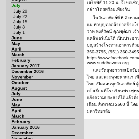
เสร็จพิธี 11.20 น. จึงขอเ
July
กล่าวโดยพร้อมเพียงกัน
July 29
July 22
ในวันอาทิตย์ที่ 6 สิงห
July 15
แม่ ทำบุญทอดผ้าป่าสร้างโ
July 8
วาท หงส์รัตน์ คุณชุติมา เ
July 1
June
แคลิฟอร์เนียใต้ เป็นประธ
May
บุญสร้างโรงทานอาหารด้วยกั
April
360-3795, (951) 360-349
March
https://www.facebook.co
February
www.suddhavasa.org
January 2017
และวัดสุทธาวาสเปิดรับส
December 2016
November
ไทย และพระพุทธศาสนา เพ
October
ไทย เปิดสอนทุกวันอาทิตย์
August
เข้าเรียนที่โรงเรียนพระพุ
July
แจ้งความประสงค์ได้แล้วตั้งแ
June
เดือน สิงหาคม 2560 นี้ โ
May
April
มหาวิทยาลัย
March
February
January 2016
December
November