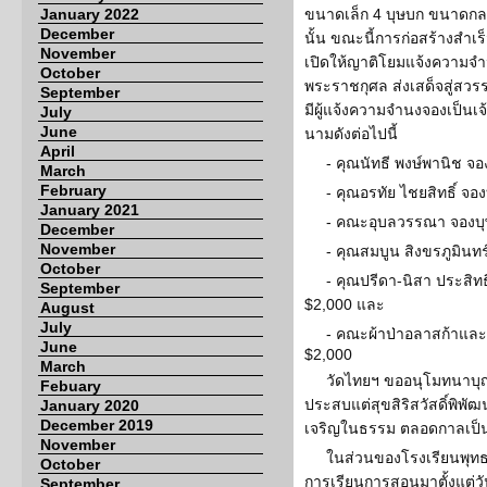
January 2022
ขนาดเล็ก 4 บุษบก ขนาดกล
December
นั้น ขณะนี้การก่อสร้างสำเ
November
เปิดให้ญาติโยมแจ้งความจำ
October
พระราชกุศล ส่งเสด็จสู่สวรร
September
มีผู้แจ้งความจำนงจองเป็น
July
June
นามดังต่อไปนี้
April
- คุณนัทธี พงษ์พานิช จ
March
February
- คุณอรทัย ไชยสิทธิ์ จ
January 2021
- คณะอุบลวรรณา จองบุ
December
November
- คุณสมบูน สิงขรภูมินท
October
- คุณปรีดา-นิสา ประสิ
September
$2,000 และ
August
July
- คณะผ้าป่าอลาสก้าแล
June
$2,000
March
วัดไทยฯ ขออนุโมทนาบุญ 
Febuary
ประสบแต่สุขสิริสวัสดิ์พิพ
January 2020
December 2019
เจริญในธรรม ตลอดกาลเป็น
November
ในส่วนของโรงเรียนพุทธ
October
การเรียนการสอนมาตั้งแต่วัน
September