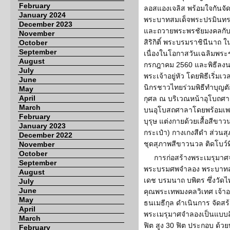
February
ลอสแองเจลิส พร้อมใจกันจั
January 2024
พระบาทสมเด็จพระปรมินทร
December 2023
และถวายพระพรชัยมงคลกับ
November
สิริกิติ์ พระบรมราชินีนาถ ใ
October
September
เนื่องในโอกาสวันเฉลิมพระ
August
กรกฎาคม 2560 และพิธีลง
July
พระเจ้าอยู่หัว โดยพิธีเริ่
June
นิกรชาวไทยร่วมพิธีทำบุญ
May
April
กุศล ณ บริเวณหน้าอุโบถศ
March
บนอุโบสถศาลาโดยพร้อมเพ
February
บุรุษ แต่งกายด้วยเสื้อสีขาว
January 2023
กระเป๋า) กางเกงสีดำ ส่วนส
December 2022
ชุดสุภาพสีขาวนวล ติดโบว์ท
November
October
การก่อสร้างพระเมรุมาศ
September
พระบรมศพจำลอง พระบาทสม
August
เดช บรมนาถ บพิตร ซึ่งวัดไ
July
June
คุณพระเทพมงคลวิเทศ เจ้า
May
ธนเมธีกุล ดำเนินการ จัดสร
April
พระเมรุมาศจำลองเป็นแบบสี
March
ฟิต สูง 30 ฟิต ประกอบ ด้ว
February