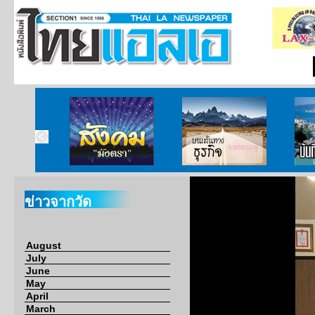
ากกงสุล
สังคมมังตรา
บนเส้นทางธุรกิจ
บั
ข่าวจากวัด
August
July
June
May
April
March