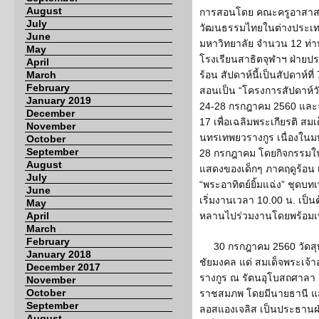
August
การสอนโดย คณะครูอาสา
July
วัฒนธรรมไทยในต่างประเท
June
มหาวิทยาลัย จำนวน 12 ท่า
May
โรงเรียนสาธิตจุฬาฯ ฝ่ายปร
April
March
ร้อน สัปดาห์นี้เป็นสัปดาห์
February
สอนเป็น “โครงการสัปดาห์วั
January 2019
24-28 กรกฎาคม 2560 และจัด
December
17 เพื่อเฉลิมพระเกียรติ สม
November
นทรเทพยวรางกูร เนื่องใ
October
September
28 กรกฎาคม โดยกิจกรรม
August
แสดงของเด็กๆ ภาคฤดูร้อน 
July
“พระอาทิตย์ยิ้มแฉ่ง” ชุดบ
June
เริ่มงานเวลา 10.00 น. เป็
May
April
หลานไปร่วมงานโดยพร้อมเพ
March
February
30 กรกฎาคม 2560 วัดสุ
January 2018
ชัยมงคล แด่ สมเด็จพระเจ้
December 2017
รางกูร ณ รัตนอุโบสถศาลา 
November
October
ราชสมภพ โดยมีนายธานี แส
September
ลอสแองเจลิส เป็นประธานฝ่า
August