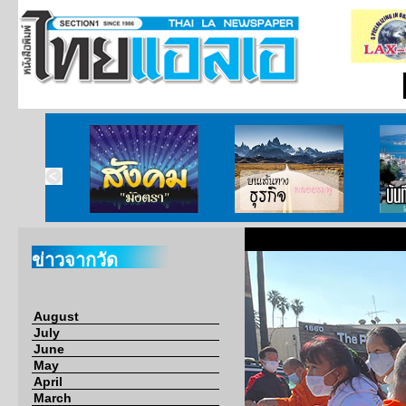
ากกงสุล
สังคมมังตรา
บนเส้นทางธุรกิจ
บั
ข่าวจากวัด
August
July
June
May
April
March