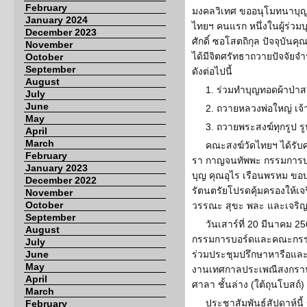
February
มงคลวิเทศ ขออนุโมทนาบุญ 
January 2024
ไทยฯ คนแรก หนึ่งในผู้ร่วมบ
December 2023
ศักดิ์ ซอโสตถิกุล ปัจจุบัน
November
ได้มีจิตศรัทธาถวายปัจจัยจ
October
September
ดังต่อไปนี้
August
1. ร่วมทำบุญทอดผ้าป่า
July
June
2. ถวายหลวงพ่อใหญ่ เจ
May
3. ถวายพระสงฆ์ทุกรูป 
April
March
คณะสงฆ์วัดไทยฯ ได้รับศ
February
รา กาญจนทัพพะ กรรมการบอ
January 2023
บุญ คุณอุไร เรือนพรหม ข
December 2022
รัตนตรัยโปรดคุ้มครองให้เจร
November
October
วรรณะ สุขะ พละ และเจริ
September
วันเสาร์ที่ 20 มีนาคม 
August
กรรมการบอร์ดและคณะกรร
July
June
ร่วมประชุมปรึกษาหารือแล
May
งานเทศกาลประเพณีสงกรานต
April
ศาลา ชั้นล่าง (ใต้ถุนโบสถ์
March
ประชาสัมพันธ์สัปดาห์นี
February