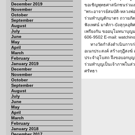
December 2019
ขอเชิญพุทธศาสนิกชนร่วม
November
“พระอาจารย์สมบัติ-หลวงพ่อ
October
ร่วมทำบุญตักบาตร ถวายภั
September
ฟังเทศน์ มาติกา-บังสุกุลอุท
August
July
เพรียงกัน ขออนุโมทนาบุญมา
June
606-9502 E-mail: watchi
May
ทางวัดกำลังดำเนินการก
April
อเนกประสงค์ สร้างกุฎีสงฆ์
March
ประจำอุโบสถ จึงขอบอกบุญ
February
January 2019
ร่วมทำบุญเป็นเจ้าภาพในส่
December
ศรัทธา
November
October
September
August
July
June
May
April
March
February
January 2018
December 2017