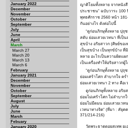
January 2022
ญาติโยมทั้งหลาย จากหนังส
December
ประชาชน” ฉบับวาระ 100 ป
November
พุทธศักราช 2560 หน้า 181-
October
กันอย่างไร ดังต่อไปนี้
September
July
“ดูก่อนภิกษุทั้งหลาย ปุถุ
June
สดับ ย่อมเสวยเวทนา ที่เป็นสุข
April
สุขบ้าง อริยสาวก (ศิษย์ของพ
March
เป็นสุขบ้าง เป็นทุกข์บ้าง ที่มิ
March 27
March 20
หลาย อะไรเป็นความผิดแผกแ
March 13
เป็นเครื่องทำให้อริยสาวกผู้ไ
March 6
February
“ดูก่อนภิกษุทั้งหลาย ปุถุ
January 2021
ย่อมเศร้าโศก ลำบากใจ คร่
December
ย่อมเสวยเวทนา 2 ทาง คื
November
October
ดูก่อนภิกษุทั้งหลาย อริย
September
ย่อมไม่เศร้าโศก ไม่ลำบากใ
August
ย่อมไม่มืดมน ย่อมเสวยเวทน
July
เวทนาทางจิต” (ที่มา : สํย
June
371/214-216)
March
Febuary
วัดพระธาตุดอยสุเทพ ยูเอ
January 2020