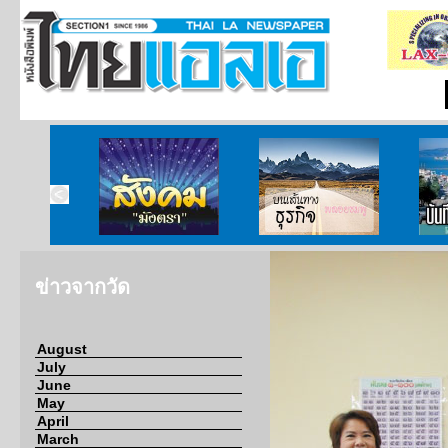
ากกงสุล
สังคมมังตรา
บนเส้นทางธุรกิจ
บั
ข่าวจากวัด
August
July
June
May
April
March