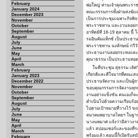
February
พ่อใหญ่ ท่านเจ้าคุณพระร
January 2024
คณะกรรมการทั้งฝ่ายสงฆ์แ
December 2023
เป็นการประชุมเฉพาะกิจพิ
November
พระราชทาน และงานลอยกระ
October
September
อาทิตย์ที่ 18-19 ตุลาคม นี้ โ
August
รมอินคัมแท็กซ์ เป็นประธ
July
พระราชทาน นงลักษณ์ กวีว
June
ประธานงานลอยกระทงและป
May
April
คุณาธรรม เป็นประธานทอดผ้
March
ในที่ประชุม สุธรรม เลิศ
February
เกียรติและดีใจมากที่คณะส
January 2023
December 2022
ประธานจัดงาน และเป็นผู้ถ
November
ขอบคุณกรรมการจัดงานทุกแ
October
งานอย่างแข็งขัน ตนเองก็จะขอ
September
ดำเนินไปด้วยความเรียบร้อย 
August
ไปตามเป้าหมายที่วางไว้ ขณ
July
June
สมาคมพยาบาลไทยฯ ในฐา
May
นางนพมาศ แจ้งว่ามีสาวง
April
แล้ว สปอนเซอร์และของที่ระ
March
พร้อมแล้ว ตอนนี้ก็เปิดรับ
February