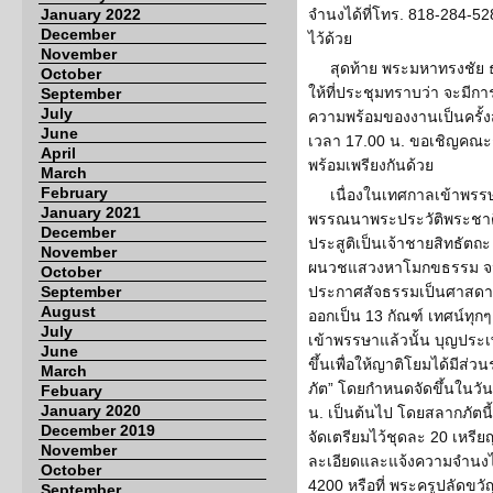
January 2022
จำนงได้ที่โทร. 818-284-52
December
ไว้ด้วย
November
สุดท้าย พระมหาทรงชัย 
October
ให้ที่ประชุมทราบว่า จะมีก
September
July
ความพร้อมของงานเป็นครั้งส
June
เวลา 17.00 น. ขอเชิญคณะ
April
พร้อมเพรียงกันด้วย
March
February
เนื่องในเทศกาลเข้าพรร
January 2021
พรรณนาพระประวัติพระชาติ
December
ประสูติเป็นเจ้าชายสิทธัตถะ
November
ผนวชแสวงหาโมกขธรรม จนได้
October
September
ประกาศสัจธรรมเป็นศาสดา
August
ออกเป็น 13 กัณฑ์ เทศน์ทุก
July
เข้าพรรษาแล้วนั้น บุญประเพ
June
ขึ้นเพื่อให้ญาติโยมได้มีส
March
ภัต” โดยกำหนดจัดขึ้นในวัน
Febuary
January 2020
น. เป็นต้นไป โดยสลากภัตนี
December 2019
จัดเตรียมไว้ชุดละ 20 เหรี
November
ละเอียดและแจ้งความจำนงได้
October
4200 หรือที่ พระครูปลัดข
September