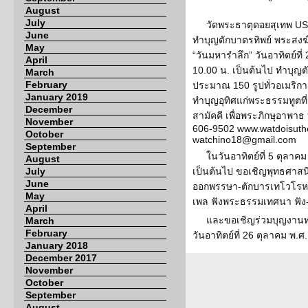
August
July
วัดพระธาตุดอยสุเทพ US
June
ทำบุญตักบาตรทิพย์ พระสงฆ
May
“วันมหารำลึก” วันอาทิตย์ที่
April
10.00 น. เป็นต้นไป ทำบุญ
March
February
ประมาณ 150 รูปทั่วอเมริกา 
January 2019
ทำบุญอุทิศแก่พระธรรมทูตท
December
สามัคคี เพื่อพระภิกษุอาพาธ 
November
606-9502 www.watdoisuthe
October
watchino18@gmail.com
September
ในวันอาทิตย์ที่ 5 ตุลาคม
August
July
เป็นต้นไป ขอเชิญพุทธศาส
June
ออกพรรษา-ตักบารเทโวโรห
May
เพล ฟังพระธรรมเทศนา ฟัง-
April
และขอเชิญร่วมบุญงานท
March
February
วันอาทิตย์ที่ 26 ตุลาคม พ.ศ
January 2018
December 2017
November
October
September
August