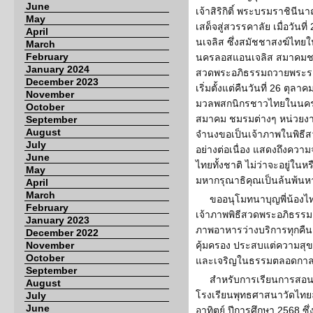
June
เจ้าสิริกิติ์ พระบรมราชินี
May
เสด็จสู่สวรรคาลัย เมื่อวันท
April
นเจลิส ซึ่งสมัชชาสงฆ์ไทย
March
February
นครลอสแอนเจลิส สมาคมชมรม
January 2024
สวดพระอภิธรรมถวายพระราช
December 2023
เริ่มตั้งแต่คืนวันที่ 26 ตุ
November
มวลพสกนิกรชาวไทยในนครลอ
October
สมาคม ชมรมต่างๆ หน่วยง
September
August
จำนงขอเป็นเจ้าภาพในพิธี
July
อย่างต่อเนื่อง แสดงถึงควา
June
ไทยทั้งชาติ ไม่ว่าจะอยู่ใ
May
มหากรุณาธิคุณเป็นล้นพ้นหาท
April
March
ขออนุโมทนาบุญพี่น้องไทย
February
เจ้าภาพพิธีสวดพระอภิธรรม
January 2023
ภาพอาหารว่างบริการทุกคื
December 2022
November
คุ้มครอง ประสบแต่ความสุข
October
และเจริญในธรรมตลอดกา
September
สำหรับการเรียนการส
August
โรงเรียนพุทธศาสนาวัดไทย
July
June
อาทิตย์ ปีการศึกษา 2568 