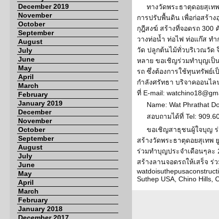
December 2019
ทางวัดพระธาตุดอยสุเทพ 
November
การปรับพื้นดิน เพื่อก่อสร้
October
กุฎีสงฆ์ สร้างที่จอดรถ 30
September
วางท่อน้ำ ท่อไฟ ท่อแก๊ส ทำ
August
วัด ปลูกต้นไม้ทั่วบริเวณวั
July
June
หลาย ขอเชิญร่วมทำบุญเป็นเ
May
รถ ซึ่งต้องการใช้ทุนทรัพย
April
กำลังศรัทธา บริจาคออนไลน์
March
ที่ E-mail: watchino18@gm
February
January 2019
Name: Wat Phrathat D
December
สอบถามได้ที่ Tel: 909.
November
October
ขอเชิญสาธุชนผู้ใจบุญ ร่
September
สร้างวัดพระธาตุดอยสุเทพ ย
August
ร่วมทำบุญประจำเดือนๆละ 20
July
สร้างลานจอดรถให้เสร็จ ร่วม
June
watdoisuthepusaconstruct
May
Suthep USA, Chino Hills, 
April
March
February
January 2018
December 2017