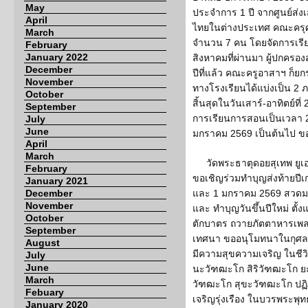
May
ประจำการ 1 ปี จากศูนย์ส
April
ไทยในต่างประเทศ คณะครุศ
March
จำนวน 7 คน โดยจัดการเรี
February
January 2022
สิงหาคมที่ผ่านมา ผู้ปกครอ
December
ปีที่แล้ว คณะครูอาสาฯ ก็ย
November
ทางโรงเรียนได้แบ่งเป็น 2
October
สิ้นสุดในวันเสาร์-อาทิตย์ท
September
การเรียนการสอนเป็นเวลา 2 ส
July
June
มกราคม 2569 เป็นต้นไป ข
April
March
วัดพระธาตุดอยสุเทพ ยูเอ
February
ขอเชิญร่วมทำบุญส่งท้ายปีเก
January 2021
December
และ 1 มกราคม 2569 สวดมนต์
November
และ ทำบุญวันขึ้นปีใหม่ ตั
October
ตักบาตร ถวายภัตตาหารเพ
September
เทศนา ขออนุโมทนาในกุศลศ
August
มีความสุขความเจริญ ในชีวิ
July
June
นะวัฑฒะโก สิริวัฑฒะโก 
March
วัฑฒะโก สุขะวัฑฒะโก ปฏ
Febuary
เจริญรุ่งเรือง ในบวรพระพ
January 2020