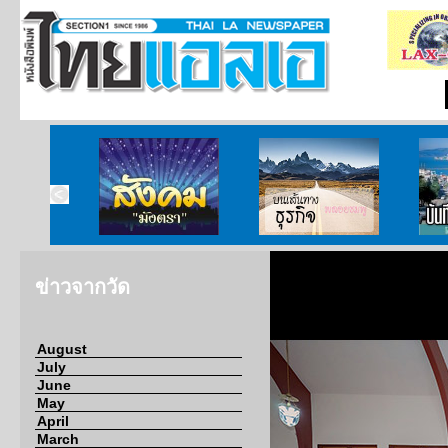
ากกงสุล
สังคมมังตรา
บนเส้นทางธุรกิจ
บั
ข่าวจากวัด
August
July
June
May
April
March