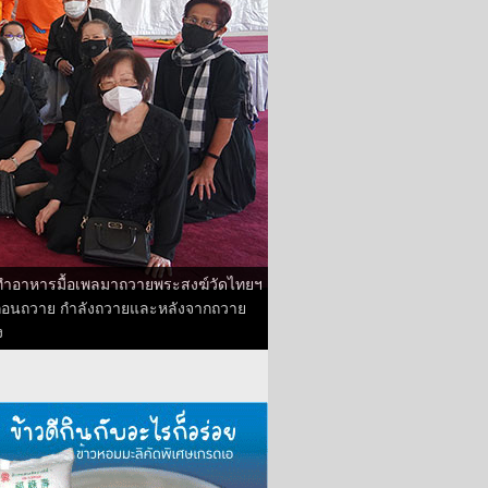
กันทำอาหารมื้อเพลมาถวายพระสงฆ์วัดไทยฯ
ั้งก่อนถวาย กำลังถวายและหลังจากถวาย
ง