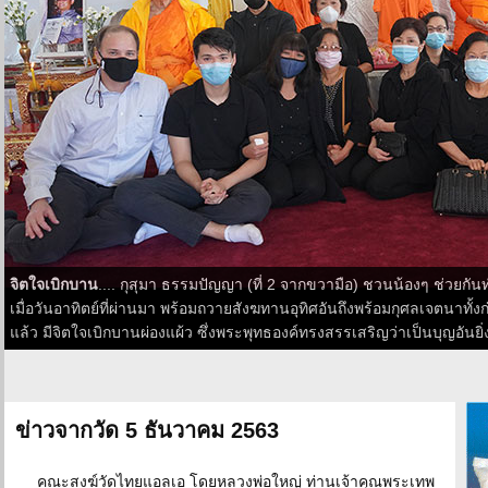
จิตใจเบิกบาน
.... กุสุมา ธรรมปัญญา (ที่ 2 จากขวามือ) ชวนน้องๆ ช่วย
เมื่อวันอาทิตย์ที่ผ่านมา พร้อมถวายสังฆทานอุทิศอันถึงพร้อมกุศลเจตนาท
แล้ว มีจิตใจเบิกบานผ่องแผ้ว ซึ่งพระพุทธองค์ทรงสรรเสริญว่าเป็นบุญอันยิ่
ข่าวจากวัด 5 ธันวาคม 2563
คณะสงฆ์วัดไทยแอลเอ โดยหลวงพ่อใหญ่ ท่านเจ้าคุณพระเทพ