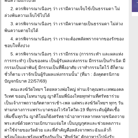
พ้นความแก่ไปได้
2. ควรพิจารณาเนืองๆ ว่า เรามีความเจ็บไข้เป็นธรรมดา ไม่
ล่วงพ้นความเจ็บไข้ไปได้
3. ควรพิจารณาเนืองๆ ว่า เรามีความตายเป็นธรรมดา ไม่ล่วง
พ้นความตายไปได้
4. ควรพิจารณาเนืองๆ ว่า เราจะต้องพลัดพรากจากของรักของ
ชอบใจทั้งปวง
5. ควรพิจารณาเนืองๆ ว่า เรามีกรรม (การกระทำ และผลแห่ง
การกระทำ) เป็นของตน เป็นผู้รับผลแห่งกรรม มีกรรมเป็นกำเนิด มี
กรรมเป็นเผ่าพันธุ์ มีกรรมเป็นที่พึ่งอาศัย เราทำกรรมใดไว้ ดีก็ตาม
ชั่วก็ตาม เราจักเป็นผู้รับผลแห่งกรรมนั้น” (ที่มา : อังคุตตรนิกาย
ปัญจกนิบาต 22/57/69)
คณะสงฆ์วัดไทยฯ โดยหลวงพ่อใหญ่ ท่านเจ้าคุณพระเทพมงคล
วิเทศ ขออนุโมทนาบุญ ญาติโยมพี่น้องไทยทุกท่านที่ศรัทธาร่วม
เป็นเจ้าภาพถวายภัตตาหารเช้า-เพล แด่พระสงฆ์วัดไทยฯ ทุกๆ วัน
ท่ามกลางการแพร่ระบาดของไวรัสโควิด-19 ที่ยกระดับผู้ติดเชื้อ
เพิ่มขึ้นทุกวัน ญาติโยมก็ยังศรัทธานำอาหารหลากหลายชนิดถวาย
พระสงฆ์ด้วยความเบิกบานแจ่มใส เป็นบุญกุศลและช่วยลดภาระ
ค่าใช้จ่ายของวัดด้วย และที่สำคัญคือหลังจากพระฉันแล้วก็
พร้อมใจและพร้อมเพรียงกันเป็น “ศิษย์วัด” ตักอาหารไปนั่งรับ