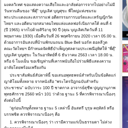
มงคลวิเทศ ขอแสดงความเสียใจและอาลัยต่อการจากไปอย่างไม่มี
วันหวนคืนของ “พี่ตุ๊” บุญเลิศ บุญศุขะ พี่ใหญ่แห่งชมรม
พระประแดงและสภากาแฟ อดีตกรรมการบอร์ดและเหรัญญิกวัด
ไทยฯ และอดีตนายกสมาคมไทยแห่งแคลฟอร์เนียภาคใต้ คนที่ 4
(ปี 1965) จากไปด้วยสิริอายุ 90 ปี (คุณ บุญเลิศเกิดวันที่ 11
พฤษภาคม 1930) เมื่อคืนวันที่ 26 พฤศจิกายน 2020 เวลา 05.00 น.
ด้วยอาการอันสงบที่บ้านพักบนถนน Blue Bell นอร์ท ฮอลลีวูด
คณะวัดไทยฯ มีกำหนดจัดพิธีบำเพ็ญกุศลตามประเพณีอุทิศให้ “พี่ตุ๊”
บุญเลิศ บุญศุขะ ในวันอาทิตย์ที่ 6 ธันวาคม 2563 เวลา 18.00 น.
หรือ 6 โมงเย็น ขอเชิญท่านที่เคารพนับถือไปร่วมพิธีแสดงความ
อาลัยโดยพร้อมเพรียงกัน
ประชาสัมพันธ์สัปดาห์นี้ ขอเสนอพุทธพจน์สำหรับเป็นข้อคิดแก่
ญาติโยมทั้งหลาย จากหนังสือ “พระไตรปิฎกฉบับสำหรับ
ประชาชน” ฉบับวาระ 100 ปี ชาตกาล อาจารย์สุชีพ ปุญญานุภาพ
พุทธศักราช 2560 หน้า 101 ว่าด้วย ฐานะ 5 ที่ควรพิจารณาเนื่องๆ
ดังต่อไปนี้
“ดูก่อนภิกษุทั้งหลาย ฐานะ 5 เหล่านี้ อันสตรี บุรุษ คฤหัสถ์ หรือ
บรรพชิต ควรพิจารณาเนืองๆ คือ
1. ควรพิจารณาเนืองๆ ว่า เรามีความแก่เป็นธรรมดา ไม่ล่วง