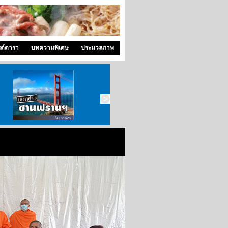
ซด์ดารา
บทความพิเศษ
ประมวลภาพ
บอกข่าว ซานฟราน
ท่องไปใน San Francisco
สังคมซีแอตเติ้ล