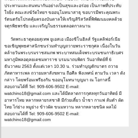
ประทานและสนทนากันอย่างเป็นสุขและอร่อย เป็นภาพที่ประทับ
ใจยิ่ง คณะสงฆ์วัดไทยฯ ขออนุโมทนาสาธุ ขอบารมีพระคุณพระ
รัตนตรัยโปรดคุ้มครองบันดาลให้เจริญสิริสวัสดิ์พิพัฒนมงคลด้วย
จตุรพิธพรชัย และเจริญในธรรมตลอดกาลนาน
วัดพระธาตุดอยสุเทพ ยูเอสเอ เมืองชิโนฮิลส์ รัฐแคลิฟอร์เนีย
ขอเชิญพุทธศาสนิกชนร่วมทำบุญถวายพระราชกุศล เนื่องในวัน
คล้ายวันพระบรมราชสมภพ พระบาทสมเด็จพระบรมชนกาธิเบศร
มหาภูมิพลอดุลยเดชมหาราช บรมนาถบพิตร วันอาทิตย์ที่ 6
ธันวาคม 2563 ตั้งแต่เวลา 10.30 น. ร่วมทำบุญตักบาตร ถวาย
ภัตตาหารเพล ถวายมหาสังฆทาน ถือศีล ฟังเทศน์ ตามวัน เวลา ดัง
กล่าว โดยพร้อมเพรียงกัน ขออนุโมทนาบุญมา ณ โอกาสนี้
สอบถามได้ที่ Tel: 909-606-9502 E-mail:
watchino18@gmail.com และได้มีตลาดการกุศลทุกวันอาทิตย์ มี
อาหารไทย หลากหลายรสชาติ มีก๋วยเตี๋ยว น้ำชา กาแฟ ส้มตำ ผัด
ไทย ไก่ย่าง หมูย่าง ข้าวผัด ขนมหวาน หลากหลายชนิด ผลไม้
สอบถามได้ที่ Tel: 909-606-9502 E-mail:
watchino18@gmail.com