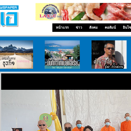
หน้าแรก
ข่าว
สังคม
คอลัมน์
อินไ
บนเส้นทางธุรกิจ
บันทึกจากเบย์เอเรีย
ลำนำ..ชีวิต