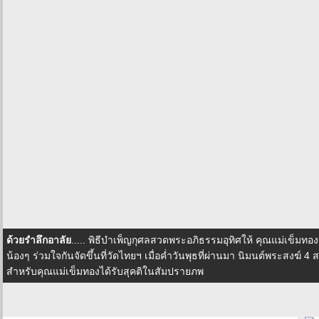
ด้วยรำลึกอาลัย
..... พิธีบำเพ็ญกุศลสวดพระอภิธรรมอุทิศให้ คุณแม่เข็มท
น้องๆ ร่วมใจกันจัดขึ้นที่วัดไทยฯ เมื่อค่ำวันพุธที่ผ่านมา นิมนต์พระสงฆ์ 
สำหรับคุณแม่เข็มทองได้รับสุคติในสัมปรายภพ