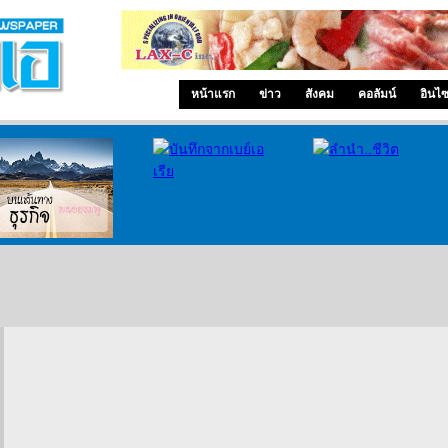
หน้าแรก
ข่าว
สังคม
คอลัมน์
อินไ