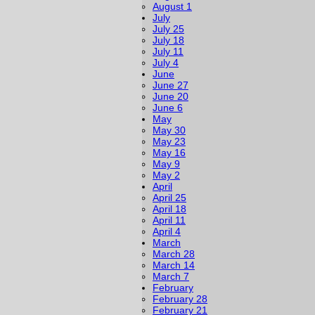
August 1
July
July 25
July 18
July 11
July 4
June
June 27
June 20
June 6
May
May 30
May 23
May 16
May 9
May 2
April
April 25
April 18
April 11
April 4
March
March 28
March 14
March 7
February
February 28
February 21