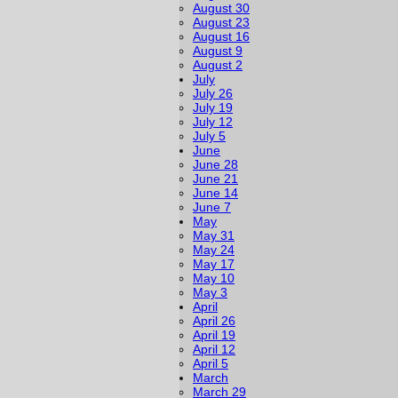
August 30
August 23
August 16
August 9
August 2
July
July 26
July 19
July 12
July 5
June
June 28
June 21
June 14
June 7
May
May 31
May 24
May 17
May 10
May 3
April
April 26
April 19
April 12
April 5
March
March 29