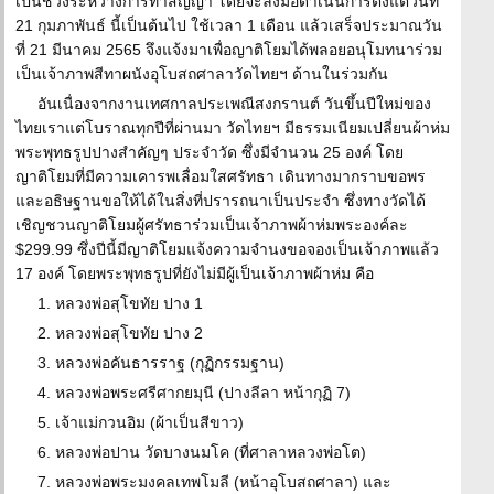
เป็นช่วงระหว่างการทำสัญญา โดยจะลงมือดำเนินการตั้งแต่วันที่
21 กุมภาพันธ์ นี้เป็นต้นไป ใช้เวลา 1 เดือน แล้วเสร็จประมาณวัน
ที่ 21 มีนาคม 2565 จึงแจ้งมาเพื่อญาติโยมได้พลอยอนุโมทนาร่วม
เป็นเจ้าภาพสีทาผนังอุโบสถศาลาวัดไทยฯ ด้านในร่วมกัน
อันเนื่องจากงานเทศกาลประเพณีสงกรานต์ วันขึ้นปีใหม่ของ
ไทยเราแต่โบราณทุกปีที่ผ่านมา วัดไทยฯ มีธรรมเนียมเปลี่ยนผ้าห่ม
พระพุทธรูปปางสำคัญๆ ประจำวัด ซึ่งมีจำนวน 25 องค์ โดย
ญาติโยมที่มีความเคารพเลื่อมใสศรัทธา เดินทางมากราบขอพร
และอธิษฐานขอให้ได้ในสิ่งที่ปรารถนาเป็นประจำ ซึ่งทางวัดได้
เชิญชวนญาติโยมผู้ศรัทธาร่วมเป็นเจ้าภาพผ้าห่มพระองค์ละ
$299.99 ซึ่งปีนี้มีญาติโยมแจ้งความจำนงขอจองเป็นเจ้าภาพแล้ว
17 องค์ โดยพระพุทธรูปที่ยังไม่มีผู้เป็นเจ้าภาพผ้าห่ม คือ
1. หลวงพ่อสุโขทัย ปาง 1
2. หลวงพ่อสุโขทัย ปาง 2
3. หลวงพ่อคันธารราฐ (กุฏิกรรมฐาน)
4. หลวงพ่อพระศรีศากยมุนี (ปางลีลา หน้ากุฏิ 7)
5. เจ้าแม่กวนอิม (ผ้าเป็นสีขาว)
6. หลวงพ่อปาน วัดบางนมโค (ที่ศาลาหลวงพ่อโต)
7. หลวงพ่อพระมงคลเทพโมลี (หน้าอุโบสถศาลา) และ