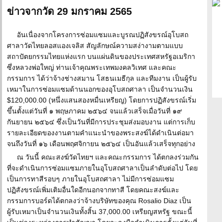
ข่าวจากวัด 29 มกราคม 2565
อันเนื่องจากโครงการซ่อมแซมและบูรณปฏิสังขรณ์อุโบสถ
ศาลาวัดไทยลอสแองเจลิส สัญลักษณ์ความสง่างามตามแบบ
สถาปัตยกรรมไทยแห่งแรก บนแผ่นดินของประเทศสหรัฐอเมริกา
ซึ่งหลวงพ่อใหญ่ ท่านเจ้าคุณพระเทพมงคลวิเทศ และคณะ
กรรมการ ได้ว่าจ้างช่างสมาน โสธนเมธีกุล และทีมงาน เป็นผู้รับ
เหมาในการซ่อมแซมด้านนอกของอุโบสถศาลา เป็นจำนวนเงิน
$120,000.00 (หนึ่งแสนสองหมื่นเหรียญ) โดยการปฏิสังขรณ์เริ่ม
ขึ้นตั้งแต่วันที่ ๑ พฤษภาคม ๒๕๖๔ จนแล้วเสร็จเมื่อวันที่ ๑๙
กันยายน ๒๕๖๔ ซึ่งเป็นวันที่มีการประชุมส่งมอบงาน แต่การเก็บ
รายละเอียดของงานตามคำแนะนำของพระสงฆ์ได้ดำเนินต่อมา
จนถึงวันที่ ๑๖ เดือนพฤศจิกายน ๒๕๖๔ เป็นอันแล้วเสร็จทุกอย่าง
ณ วันนี้ คณะสงฆ์วัดไทยฯ และคณะกรรมการ ได้ตกลงร่วมกัน
ที่จะดำเนินการซ่อมแซมภายในอุโบสถศาลาเป็นลำดับต่อไป โดย
เป็นการทาสีรอบๆ ภายในอุโบสถศาลา ไม่มีการซ่อมแซม
ปฏิสังขรณ์เพิ่มเติมอื่นใดอีกนอกจากทาสี โดยคณะสงฆ์และ
กรรมการบอร์ดได้ตกลงว่าจ้างบริษัทของคุณ Rosalio Diaz เป็น
ผู้รับเหมาเป็นจำนวนเงินทั้งสิ้น 37,000.00 เหรียญสหรัฐ ขณะนี้