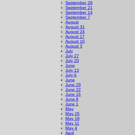
September 28
September 21
September 14
September 7
August
August 31
August 24
August 17
August 10
August 3
July
July 27
July 20
June
July 13
July 6
June
June 29
June 22
June 15
June 8
June 1
May
May 25
May 18
May 11
May 4
April