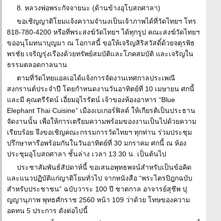
8. หลวงพ่อพระกัจจายนะ (ด้านข้างอุโบสถศาลา)
ขอเชิญญาติโยมแจ้งความจำนงเป็นเจ้าภาพได้ที่วัดไทยฯ โทร
818-780-4200 หรือที่พระสงฆ์วัดไทยฯ ได้ทุกรูป คณะสงฆ์วัดไทยฯ
ขออนุโมทนาบุญมา ณ โอกาสนี้ ขอให้เจริญสิริสวัสดิ์ด้วยจตุรพิธ
พรชัย เจริญรุ่งเรืองด้วยทรัพย์สมบัติและโภคสมบัติ และเจริญใน
ธรรมตลอดกาลนาน
ตามที่วัดไทยแอลเอได้แจ้งการจัดงานเทศกาลประเพณี
สงกรานต์ประจำปี โดยกำหนดงานวันอาทิตย์ที่ 10 เมษายน ศกนี้
และมี คุณตรีรัตน์ เอี่ยมอุไรรัตน์ เจ้าของห้องอาหาร “Blue
Elephant Thai Cuisine” เมืองเบเกอร์ฟิลด์ ให้เกียรติเป็นประธาน
จัดงานนั้น เพื่อให้การเตรียมความพร้อมของงานเป็นไปด้วยความ
เรียบร้อย จึงขอเชิญคณะกรรมการวัดไทยฯ ทุกท่าน ร่วมประชุม
ปรึกษาหารือพร้อมกันในวันอาทิตย์ที่ 30 มกราคม ศกนี้ ณ ห้อง
ประชุมอุโบสถศาลา ชั้นล่าง เวลา 13.30 น. เป็นต้นไป
ประชาสัมพันธ์สัปดาห์นี้ ขอเสนอพุทธพจน์สำหรับเป็นข้อคิด
และแนวปฏิบัติแก่ญาติโยมทั่วไป จากหนังสือ “พระไตรปิฎกฉบับ
สำหรับประชาชน” ฉบับวาระ 100 ปี ชาตกาล อาจารย์สุชีพ ปุ
ญญานุภาพ พุทธศักราช 2560 หน้า 109 ว่าด้วย โทษของความ
อดทน 5 ประการ ดังต่อไปนี้