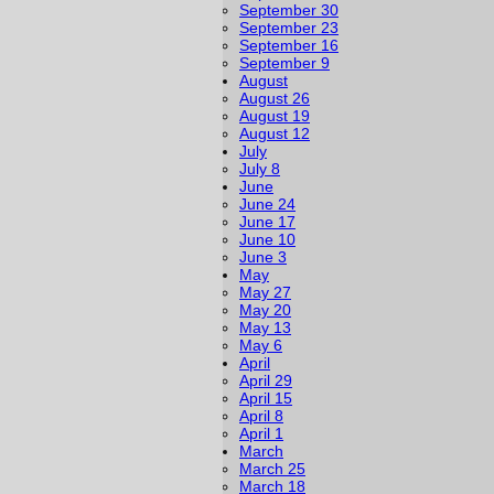
September 30
September 23
September 16
September 9
August
August 26
August 19
August 12
July
July 8
June
June 24
June 17
June 10
June 3
May
May 27
May 20
May 13
May 6
April
April 29
April 15
April 8
April 1
March
March 25
March 18