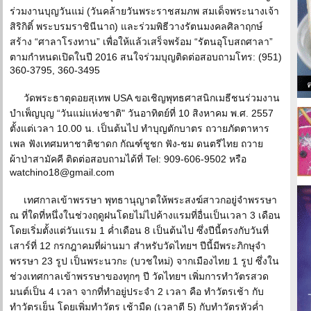
ร่วมงานบุญวันแม่ (วันคล้ายวันพระราชสมภพ สมเด็จพระนางเจ้า
สิริกิติ์ พระบรมราชินีนาถ) และร่วมพิธีวางรัตนมงคลศิลาฤกษ์
สร้าง “ศาลาโรงทาน” เพื่อให้แล้วเสร็จพร้อม “รัตนอุโบสถศาลา”
ตามกำหนดเปิดในปี 2016 สนใจร่วมบุญติดต่อสอบถามโทร: (951)
360-3795, 360-3495
วัดพระธาตุดอยสุเทพ USA ขอเชิญพุทธศาสนิกเมธีชนร่วมงาน
บำเพ็ญบุญ “วันแม่แห่งชาติ" วันอาทิตย์ที่ 10 สิงหาคม พ.ศ. 2557
ตั้งแต่เวลา 10.00 น. เป็นต้นไป ทำบุญตักบาตร ถวายภัตตาหาร
เพล ฟังเทศมหาชาติชาดก กัณฑ์ชูชก ฟัง-ชม ดนตรีไทย ถวาย
ผ้าป่าสามัคคี ติดต่อสอบถามได้ที่ Tel: 909-606-9502 หรือ
watchino18@gmail.com
เทศกาลเข้าพรรษา พุทธานุญาตให้พระสงฆ์สาวกอยู่จำพรรษา
ณ ที่ใดที่หนึ่งในช่วงฤดูฝนโดยไม่ไปค้างแรมที่อื่นเป็นเวลา 3 เดือน
โดยเริ่มตั้งแต่วันแรม 1 ค่ำเดือน 8 เป็นต้นไป ซึ่งปีนี้ตรงกับวันที่
เสาร์ที่ 12 กรกฎาคมที่ผ่านมา สำหรับวัดไทยฯ ปีนี้มีพระภิกษุจำ
พรรษา 23 รูป เป็นพระนวกะ (บวชใหม่) จากเมืองไทย 1 รูป ซึ่งใน
ช่วงเทศกาลเข้าพรรษาของทุกๆ ปี วัดไทยฯ เพิ่มการทำวัตรสวด
มนต์เป็น 4 เวลา จากที่ทำอยู่ประจำ 2 เวลา คือ ทำวัตรเช้า กับ
ทำวัตรเย็น โดยเพิ่มทำวัตร เช้ามืด (เวลาตี 5) กับทำวัตรหัวค่ำ