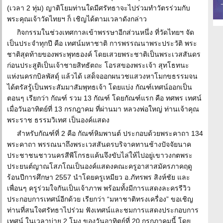
(เวลา 2 ทุ่ม) ญาติโยมท่านใดมีศรัทธาจะไปร่วมทำวัตรร่วมกับ
พระคุณเจ้าวัดไทยฯ ก็ เชิญได้ตามเวลาดังกล่าว
กิจกรรมในช่วงเทศกาลเข้าพรรษาอีกส่วนหนึ่ง ที่วัดไทยฯ จัด
เป็นประจำทุกปี คือ เทศน์มหาชาติ การพรรณนาพระประวัติ พระ
ชาติสุดท้ายของพระพุทธองค์ โดยเสวยพระชาติเป็นพระเวสสันดร
ก่อนประสูติเป็นเจ้าชายสิทธัตถะ โอรสของพระเจ้า สุทโธทนะ
แห่งนครกบิลพัสดุ์ แล้วได้ เสด็จออกผนวชแสวงหาโมกขธรรมจน
ได้ตรัสรู้เป็นพระสัมมาสัมพุทธเจ้า โดยแบ่ง กัณฑ์เทศน์ออกเป็น
ตอนๆ เรียกว่า กัณฑ์ รวม 13 กัณฑ์ โดยกัณฑ์แรก คือ ทศพร เทศน์
เมื่อวันอาทิตย์ที่ 13 กรกฎาคม ที่ผ่านมา หลวงพ่อใหญ่ ท่านเจ้าคุณ
พระราช ธรรมวิเทศ เป็นองค์แสดง
สำหรับกัณฑ์ที่ 2 คือ กัณฑ์หิมพานต์ ประกอบด้วยพระคาถา 134
พระคาถา พรรณนาถึงพระเวสสันดรบริจาคทานช้างปัจจัยนาค
ประชาชนชาวนครสีพีโกรธแค้นจึงขับไล่ให้ไปอยู่เขาวงกตพระ
ประยนต์ญาณโสภโณเป็นองค์แสดงคณะครูอาสาสมัครภาคฤดู
ร้อนปีการศึกษา 2557 นำโดยครูเหมียว อ.ภัทรพร สิงห์ชัย และ
เพื่อนๆ ครูร่วมใจกันเป็นเจ้าภาพ พร้อมทั้งมีการแสดงละครรีวิว
ประกอบการเทศน์อีกด้วย เรียกว่า “มหาชาติทรงเครื่อง” ขอเชิญ
ท่านที่สนใจศรัทธาไปร่วม ฟังเทศน์และชมการแสดงประกอบการ
เทศน์ ในเวลาบ่าย 2 โมง ของวันอาทิตย์ที่ 20 กรกฎาคมนี้ โดย