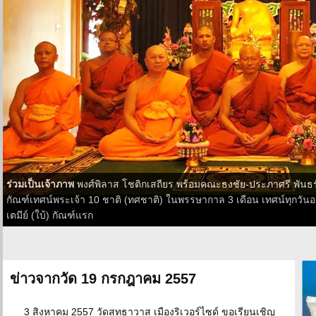
ร่วมเป็นเจ้าภาพ
พงศ์พิลาส โชติกเสถียร พร้อมคณะธงชัย-ประภาศรี พันธรัก
กัณฑ์เทศน์พระเจ้า 10 ชาติ (ทศชาติ) ในพรรษากาล 3 เดือน เทศน์ทุกวันอา
เตมีย์ (ใบ้) กัณฑ์แรก
ข่าวจากวัด 19 กรกฎาคม 2557
3 สิงหาคม 2557 วัดสุทธาวาส เมืองริเวอร์ไซด์ ขอเรียนเชิญ