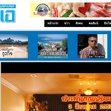
หน้าแรก
ข่าว
สังคม
คอลัมน์
อินไ
บนเส้นทางธุรกิจ
บันทึกจากเบย์เอเรีย
ลำนำ..ชีวิต