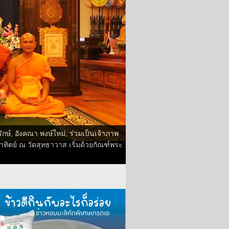
ษ์, อังคณา พงษ์ใหม่, ร่วมเป็นเจ้าภาพ
ทิตย์ ณ วัดสุทธาวาส เริ่มด้วยกัณฑ์พระ