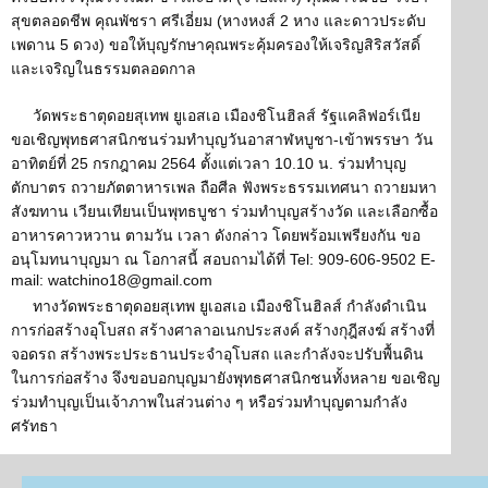
สุขตลอดชีพ คุณพัชรา ศรีเอี่ยม (หางหงส์ 2 หาง และดาวประดับ
เพดาน 5 ดวง) ขอให้บุญรักษาคุณพระคุ้มครองให้เจริญสิริสวัสดิ์
และเจริญในธรรมตลอดกาล
วัดพระธาตุดอยสุเทพ ยูเอสเอ เมืองชิโนฮิลส์ รัฐแคลิฟอร์เนีย
ขอเชิญพุทธศาสนิกชนร่วมทำบุญวันอาสาฬหบูชา-เข้าพรรษา วัน
อาทิตย์ที่ 25 กรกฎาคม 2564 ตั้งแต่เวลา 10.10 น. ร่วมทำบุญ
ตักบาตร ถวายภัตตาหารเพล ถือศีล ฟังพระธรรมเทศนา ถวายมหา
สังฆทาน เวียนเทียนเป็นพุทธบูชา ร่วมทำบุญสร้างวัด และเลือกซื้อ
อาหารคาวหวาน ตามวัน เวลา ดังกล่าว โดยพร้อมเพรียงกัน ขอ
อนุโมทนาบุญมา ณ โอกาสนี้ สอบถามได้ที่ Tel: 909-606-9502 E-
mail: watchino18@gmail.com
ทางวัดพระธาตุดอยสุเทพ ยูเอสเอ เมืองชิโนฮิลส์ กำลังดำเนิน
การก่อสร้างอุโบสถ สร้างศาลาอเนกประสงค์ สร้างกุฎีสงฆ์ สร้างที่
จอดรถ สร้างพระประธานประจำอุโบสถ และกำลังจะปรับพื้นดิน
ในการก่อสร้าง จึงขอบอกบุญมายังพุทธศาสนิกชนทั้งหลาย ขอเชิญ
ร่วมทำบุญเป็นเจ้าภาพในส่วนต่าง ๆ หรือร่วมทำบุญตามกำลัง
ศรัทธา