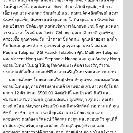
วรรณา พันธุ์เมฆ คุณสมจิตร เพียรใจ คุณศศิธร ปฏิคมานันท์ คุณ
วันเพ็ญ แซ่โง๊ว คุณสมทรง - จิตรา จำนงค์ภักดี คุณอัญชลี อาจ
เอื้อม คุณแวน-กนกพร วัฒนสินธุ์ และ คุณสมจิต-เลิศลักษณ์ ส่งทา
นินทร์ คุณเพ็ญ จันทยานนท์ คุณทอม โสภิต คุณเอนก นันทะไชย
คุณปรียาภา ขัตติยะกุล คุณพันชิตา มาลัยกฤษณะชะลี คุณพรพนา
วรรณ วงศาโรจน์ คุณ Justin Chhung คุณชาลี กายดี คุณพิชญา
ครองเชื้อ คุณดวงตะวัน “น้ำตาล” ปิ่นวัฒนะ คุณคล้ายอุมา ลูกน้ำ
ปิ่นวัฒนะ คุณพงศ์เดช ตุลาภรณ์ คุณรุจา ตุลาภรณ์-สด คุณ
Paulina Tulaphon คุณ Patrick Tulaphon คุณ Matthew Tulaphon
คุณ Vincent Hong คุณ Stephanie Huang และ คุณ Audrey Hong
ขออนุโมทนาในบุญ ให้บุญรักษาคุณพระคุ้มครองเจริญร่ำรวย
ประสบแต่สิ่งเป็นมงคลแก่ชีวิต และเจริญในธรรมตลอดกาลนาน
คณะวัดไทยฯ โดยหลวงพ่อใหญ่ ท่านเจ้าคุณพระเทพมงคลวิเทศ
ขออนุโมทนบุญท่านที่ศรัทธาเป็นเจ้าภาพซ่อมแซมหางหงส์อุโบสถ
ศาลา 12 ตัว ตัวละ $500.00 ดังต่อไปนี้ คุณปิยพัชรี ศิลปี และ
ชมรมส่งเสริมความสุข คุณแม่พัฒนา คุณพีรญา สุดดวง คุณสำ
อางค์ ศรีสุข Maynor (จ่ายแล้ว) คุณนิคม-ทิพรัตน์ เหมทานนท์ คุณ
พัชรี - ธงชัย - สุชาดา นาดี คุณนิภาภรณ์ ติยะวรกุล และ
ครอบครัว คุณก้อง จรัสพงษ์ วิจิตรสุนทรกุล และครอบครัว คุณดีดี้
ศุภมิตร สุขสุจริตกุล คุณแม่อ้อย เจียมฤดี สุขสุจริตกุล และ
ครอบครัว คุณวรรณ์ดี ขาวสะอาด (จ่ายแล้ว) คุณมาโนชย์-วรยา