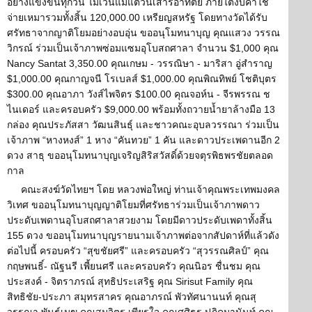
อย่างแข็งขันทุกวัน ไม่เว้นแม้แต่วันเสาร์อาทิตย์ ภายใต้งบค่าใช้
จ่ายเหมารวมทั้งสิ้น 120,000.00 เหรียญสหรัฐ โดยทางวัดได้รับ
ศรัทธาจากญาติโยมอย่างอบอุ่น ขออนุโมทนาบุญ คุณแสวง วรรณ
วิกรณ์ ร่วมเป็นเจ้าภาพซ่อมแซมอุโบสถศาลา จำนวน $1,000 คุณ
Nancy Santat 3,350.00 คุณเกษม - วรรณิษา - มาริสา อู่สำราญ
$1,000.00 คุณกาญจนี โรเบลส์ $1,000.00 คุณพิณทิพย์ โชติบุตร
$300.00 คุณอาภา วังส์ไพจิตร $100.00 คุณจอห์น - จีรพรรณ ช
ไนเดอร์ และครอบครัว $9,000.00 พร้อมทั้งถวายน้ำยาล้างมือ 13
กล่อง คุณประภัสสา วัฒนสินธุ์ และชาวคณะอุบลวรรณา ร่วมเป็น
เจ้าภาพ “หางหงส์” 1 หาง “คันทวย” 1 คัน และดาวประเพดานอีก 2
ดวง สาธุ ขออนุโมทนาบุญเจริญสิริสวัสดิ์ด้วยจตุรพิธพรชัยตลอด
กาล
คณะสงฆ์วัดไทยฯ โดย หลวงพ่อใหญ่ ท่านเจ้าคุณพระเทพมงคล
วิเทศ ขออนุโมทนาบุญญาติโยมที่ศรัทธาร่วมเป็นเจ้าภาพดาว
ประดับเพดานอุโบสถศาลาสวยงาม โดยมีดาวประดับเพดาทั้งสิ้น
155 ดวง ขออนุโมทนาบุญรายนามเจ้าภาพต่อจากสัปดาห์ที่แล้วดัง
ต่อไปนี้ ครอบครัว “สุขชัยศรี” และครอบครัว “สุวรรณศิลป์” คุณ
กฤษพนธิ์- ณัฐนรี เพี้ยนศรี และครอบครัว คุณนิอร ชื่นชม คุณ
ประสงค์ - จิตราภรณ์ สุทธิประเสริฐ คุณ Sirisut Family คุณ
สิทธิชัย-ประภา สมุทรสาคร คุณอาภรณ์ พัวทัศนานนท์ คุณสุ