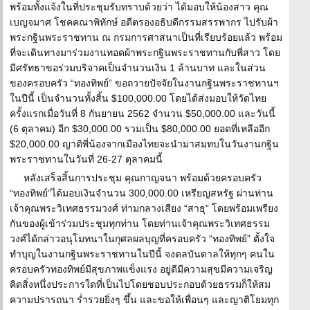
พร้อมทั้งแจ้งในที่ประชุมรับทราบด้วยว่า ได้มอบให้น้องสาว คุณ
เบญจมาศ โชคคณาพิทักษ์ อดีตรองอธิบดีกรรมสรรพากร ไปรับผ้า
พระกฐินพระราชทาน ณ กรมการศาสนาเป็นที่เรียบร้อยแล้ว พร้อม
ที่จะเดินทางมาร่วมงานทอดผ้าพระกฐินพระราชทานกับพี่สาว โดย
มีศรัทธาขอร่วมบริจาคเป็นจำนวนเงิน 1 ล้านบาท และในส่วน
ของครอบครัว “ทองทิพย์” ขอถวายปัจจัยในงานกฐินพระราชทานฯ
ในปีนี้ เป็นจำนวนทั้งสิ้น $100,000.00 โดยได้ส่งมอบให้วัดไทย
ครั้งแรกเมื่อวันที่ 8 กันยายน 2562 จำนวน $50,000.00 และวันนี้
(6 ตุลาคม) อีก $30,000.00 รวมเป็น $80,000.00 ยอดที่เหลืออีก
$20,000.00 ญาติพี่น้องจากเมืองไทยจะนำมาสมทบในวันงานกฐิน
พระราชทานในวันที่ 26-27 ตุลาคมนี้
หลังเสร็จสิ้นการประชุม คุณกาญจนา พร้อมด้วยครอบครัว
“ทองทิพย์”ได้มอบเงินจำนวน 300,000.00 เหรียญสหรัฐ ผ่านท่าน
เจ้าคุณพระวิเทศธรรมวงศ์ ท่ามกลางเสียง “สาธุ” โดยพร้อมเพรียง
กันของผู้เข้าร่วมประชุมทุกท่าน โดยท่านเจ้าคุณพระวิเทศธรรม
วงศ์ได้กล่าวอนุโมทนาในกุศลผลบุญที่ครอบครัว “ทองทิพย์” ตั้งใจ
ทำบุญในงานกฐินพระราชทานในปีนี้ จงดลบันดาลให้ทุกๆ คนใน
ครอบครัวทองทิพย์มีสุขภาพแข็งแรง อยู่ดีมีความสุขมีความเจริญ
คิดสิ่งหนึ่งประการใดที่เป็นไปโดยชอบประกอบด้วยธรรมก็ให้สม
ความปรารถนา ร่ำรวยยิ่งๆ ขึ้น และขอให้เพื่อนๆ และญาติโยมทุก