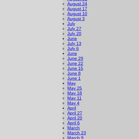
August 24
August 17
August 10
August 3
July
July 27
July 20
June
July 13
July 6
June
June 29
June 22
June 15
June 8
June 1
May
May 25
May 18
May 11
May 4
April
April 27
April 20
April 6
March
March 23
March 9