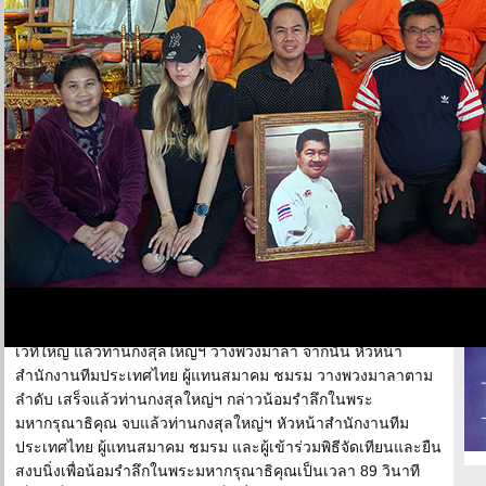
ตุลาคม 2562 เวลา 17.00 น. เป็นต้นไป ณ เวทีใหญ่หน้ากุฏิ 1 วัด
ไทยฯ โดยพิธีเริ่มขึ้นหลังจากท่านกงสุลใหญ่ ณ นครลอสแอนเจลิส
หัวหน้าสำนักงานทีมประเทศไทย ข้าราชการ เจ้าหน้าที่ ผู้แทน
สมาคม ชมรม และผู้เข้าร่วมพิธี พร้อมกัน ณ บริเวณหน้าเวทีใหญ่
เมื่อพระสงฆ์ 10 รูป ขึ้นสู่อาสนสงฆ์เป็นที่เรียบร้อยแล้ว ท่านกงสุล
ใหญ่ ณ นครลอสแอนเจลิส จุดธูปเทียนบูชาพระรัตนตรัย และจุด
ธูปเทียนเครื่องทองน้อยหน้าพระบรมฉายาลักษณ์ พระบาทสมเด็จ
พระบรมชนกาธิเบศร มหาภูมิพลอดุลยเดชมหาราช บรมนาถบพิตร
แล้วหลวงพ่อใหญ่ ท่านเจ้าคุณพระเทพมงคลวิเทศ และพระสงฆ์วัด
ไทยฯ 10 รูป เจริญพระพุทธมนต์
เวลา 18.00 น. เป็นพิธีวางพวงมาลา และพิธีจุดเทียนเพื่อน้อม
รำลึกในพระมหากรุณาธิคุณ โดยท่านกงสุลใหญ่ ณ นครลอสแอน
เจลิส หัวหน้าสำนักงานทีมประเทศไทย ข้าราชการ เจ้าหน้าที่ ผู้
แทนสมาคม ชมรม และผู้ร่วมพิธี ตั้งแถวประจำจุดบริเวณด้านหน้า
เวทีใหญ่ แล้วท่านกงสุลใหญ่ฯ วางพวงมาลา จากนั้น หัวหน้า
สำนักงานทีมประเทศไทย ผู้แทนสมาคม ชมรม วางพวงมาลาตาม
ลำดับ เสร็จแล้วท่านกงสุลใหญ่ฯ กล่าวน้อมรำลึกในพระ
มหากรุณาธิคุณ จบแล้วท่านกงสุลใหญ่ฯ หัวหน้าสำนักงานทีม
ประเทศไทย ผู้แทนสมาคม ชมรม และผู้เข้าร่วมพิธีจัดเทียนและยืน
สงบนิ่งเพื่อน้อมรำลึกในพระมหากรุณาธิคุณเป็นเวลา 89 วินาที