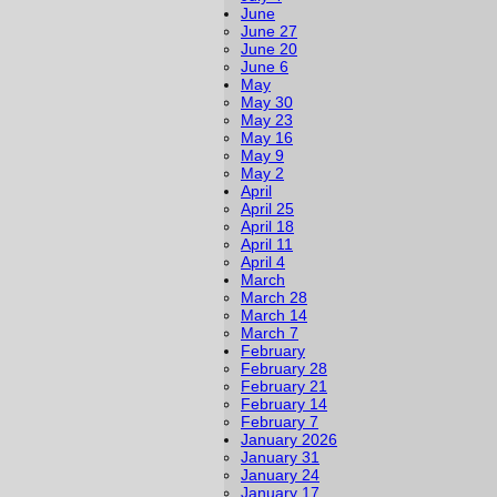
June
June 27
June 20
June 6
May
May 30
May 23
May 16
May 9
May 2
April
April 25
April 18
April 11
April 4
March
March 28
March 14
March 7
February
February 28
February 21
February 14
February 7
January 2026
January 31
January 24
January 17