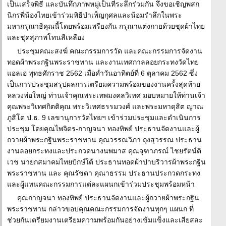
เป็นเสร็จพิธี และบันทึกภาพหมู่เป็นที่ระลึกร่วมกัน จึงขอเชิญพสก
นิกรพี่น้องไทยเข้าร่วมพิธีบำเพ็ญกุศลและน้อมรำลึกในพระ
มหากรุณาธิคุณนี้โดยพร้อมเพรียงกัน กรุณาแต่งกายด้วยชุดผ้าไทย
และชุดสุภาพโทนสีเหลือง
ประชุมคณะสงฆ์ คณะกรรมการวัด และคณะกรรมการจัดงาน
ทอดผ้าพระกฐินพระราชทาน และงานเทศกาลลอยกระทงวัดไทย
แอลเอ พุทธศักราช 2562 เมื่อค่ำวันอาทิตย์ที่ 6 ตุลาคม 2562 ซึ่ง
เป็นการประชุมสรุปผลการเตรียมความพร้อมของงานครั้งสุดท้าย
หลวงพ่อใหญ่ ท่านเจ้าคุณพระเทพมงคลวิเทศ มอบหมายให้ท่านเจ้า
คุณพระวิเทศกิตติคุณ พระวิเทศธรรมวงศ์ และพระมหาดุสิต ญาณ
ภูสิโต ป.ธ. 9 เลขานุการวัดไทยฯ เข้าร่วมประชุมและดำเนินการ
ประชุม โดยคุณไพจิตร-กาญจนา ทองทิพย์ ประธานจัดงานและผู้
ถวายผ้าพระกฐินพระราชทาน คุณวรรณวิภา ถุงสุวรรณ ประธาน
งานลอยกระทงและประกวดนางนพมาส คุณจุฑาภรณ์ ไชยรัตน์ติ
เวช นายกสมาคมไทยปักษ์ใต้ ประธานทอดผ้าป่าบริวารผ้าพระกฐิน
พระราชทาน และ คุณรัชดา คุณาธรรม ประธานประกวดกระทง
และผู้แทนคณะกรรมการแต่ละแผนกเข้าร่วมประชุมพร้อมหน้า
คุณกาญจนา ทองทิพย์ ประธานจัดงานและผู้ถวายผ้าพระกฐิน
พระราชทาน กล่าวขอบคุณคณะกรรมการจัดงานทุกๆ แผนก ที่
ช่วยกันเตรียมงานเตรียมความพร้อมกันอย่างเข้มแข็งและเสียสละ