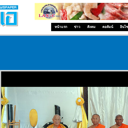
หน้าแรก
ข่าว
สังคม
คอลัมน์
อินไ
ข่าวจากวัด 12 ตุลาคม 2562
สถานกงสุลใหญ่ ณ นครลอสแอนเจลิส ร่วมกับวัดไทย
ลอสแองเจลิส กำหนดจัดพิธีบำเพ็ญกุศลและกิจกรรมน้อมรำลึก
เนื่องในวันคล้ายวันสวรรคต พระบาทสมเด็จพระบรมชนกาธิเบศร
มหาภูมิพลอดุลยเดชมหาราช บรมนาถบพิตร ในวันอาทิตย์ที่ 13