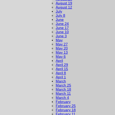
August 19
August 12
July
July 8
June
June 24
June 17
June 10
June 3
May
May 27
May 20
May 13
May 6
April
April 29
April 15
April 8
April 1
March
March 25
March 18
March 11
March 4
February
February 25
February 18
February 11