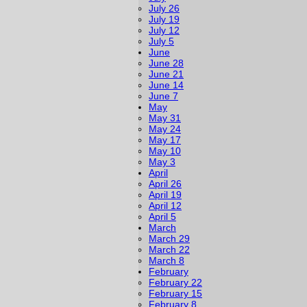
July 26
July 19
July 12
July 5
June
June 28
June 21
June 14
June 7
May
May 31
May 24
May 17
May 10
May 3
April
April 26
April 19
April 12
April 5
March
March 29
March 22
March 8
February
February 22
February 15
February 8