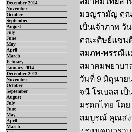
สมาคมไทยล้าน
December 2014
November
มอญรามัญ คุณส
October
September
เป็นเจ้าภาพ วั
August
July
คณะศิษย์แซนดิเ
June
May
April
สมภพ-พรรณีแม้
March
Febuary
สมาคมพยาบาล ไ
January 2014
December 2013
วันที่ 9 มิถุ
November
October
จนี โรเบลส เป็น
September
August
มรดกไทย โดย 
July
June
May
สมบูรณ์ คุณสง่
April
March
พรหมคุณาราม อ