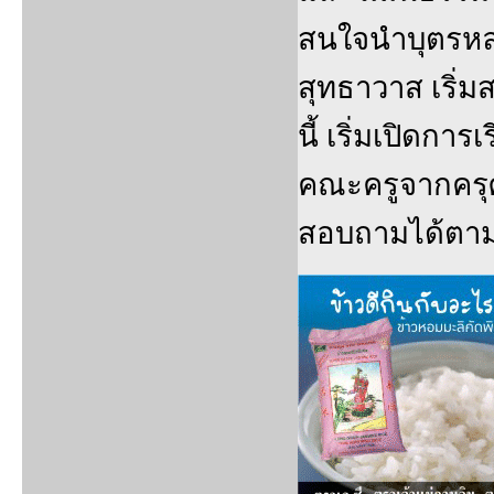
สนใจนำบุตรหลา
สุทธาวาส เริ่ม
นี้ เริ่มเปิดก
คณะครูจากครุศ
สอบถามได้ตามที