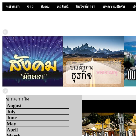
หน้าแรก
ข่าว
สังคม
คอลัมน์
อินไซด์ดารา
บทความพิเศษ
ป
ข่าวจากวัด
มอบให้เป็นกำล
August
July
June
ท่านเจ้าคุณพร
May
April
วัดสุทธาวาส ร
March