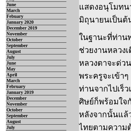
June
แสดงอนุโมทนากถ
March
Febuary
มิถุนายนเป็นต
January 2020
December 2019
November
ในฐานะที่ท่าน
October
September
ช่วยงานหลวงเตี่
August
July
หลวงตาจะด่วนจา
June
May
พระครูจะเข้าๆ 
April
March
February
ท่านจากไปเร็วเ
January 2019
December
ศิษย์ก็พร้อมใจ
November
October
หลังจากนั้นแล
September
August
ไทยตามความต้
July