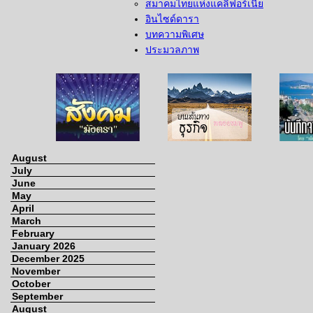
สมาคมไทยแห่งแคลิฟอร์เนีย
อินไซด์ดารา
บทความพิเศษ
ประมวลภาพ
สุล
สังคมมังตรา
บนเส้นทางธุรกิจ
บันทึก
August
July
June
May
April
March
February
January 2026
December 2025
November
October
September
August