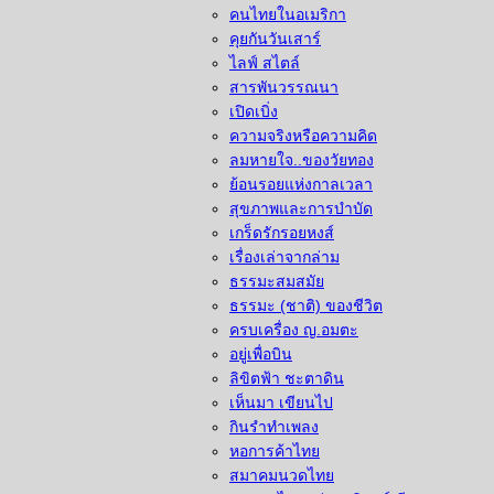
คนไทยในอเมริกา
คุยกันวันเสาร์
ไลฟ์ สไตล์
สารพันวรรณนา
เปิดเบิ่ง
ความจริงหรือความคิด
ลมหายใจ..ของวัยทอง
ย้อนรอยแห่งกาลเวลา
สุขภาพและการบำบัด
เกร็ดรักรอยหงส์
เรื่องเล่าจากล่าม
ธรรมะสมสมัย
ธรรมะ (ชาติ) ของชีวิต
ครบเครื่อง ญ.อมตะ
อยู่เพื่อบิน
ลิขิตฟ้า ชะตาดิน
เห็นมา เขียนไป
กินรำทำเพลง
หอการค้าไทย
สมาคมนวดไทย