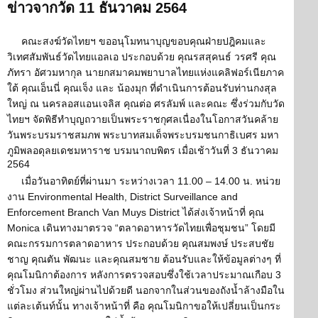
ข่าวจากวัด 11 ธันวาคม 2564
คณะสงฆ์วัดไทยฯ ขออนุโมทนาบุญขอบคุณฝ่ายปฎิคมและ
วิเทศสัมพันธ์วัดไทยแอลเอ ประกอบด้วย คุณรสสุคนธ์ วรศรี คุณ
ภัทรา อัศวมหากุล นายกสมาคมพยาบาลไทยแห่งแคลิฟอร์เนียภาค
ใต้ คุณเอ็นนี่ คุณเจ็ง และ น้องมุก ที่ดำเนินการต้อนรับท่านกงสุล
ใหญ่ ณ นครลอสแอนเจลิส คุณต่อ ศรลัมพ์ และคณะ ซึ่งร่วมกับวัด
ไทยฯ จัดพิธีทำบุญถวายเป็นพระราชกุศลเนื่องในโอกาสวันคล้าย
วันพระบรมราชสมภพ พระบาทสมเด็จพระบรมชนกาธิเบศร มหา
ภูมิพลอดุลยเดชมหาราช บรมนาถบพิตร เมื่อเช้าวันที่ 3 ธันวาคม
2564
เมื่อวันอาทิตย์ที่ผ่านมา ระหว่างเวลา 11.00 – 14.00 น. หน่วย
งาน Environmental Health, District Surveillance and
Enforcement Branch Van Muys District ได้ส่งเจ้าหน้าที่ คุณ
Monica เดินทางมาตรวจ “ตลาดอาหารวัดไทยเพื่อชุมชน” โดยมี
คณะกรรมการตลาดอาหาร ประกอบด้วย คุณสมพงษ์ ประสบชัย
ชาญ คุณตัน พัฒนะ และคุณสมชาย ต้อนรับและให้ข้อมูลต่างๆ ที่
คุณโมนิกาต้องการ หลังการตรวจสอบซึ่งใช้เวลาประมาณเกือบ 3
ชั่วโมง ส่วนใหญ่ผ่านไปด้วยดี นอกจากในส่วนของถังน้ำล้างมือใน
แต่ละเต้นท์นั้น ทางเจ้าหน้าที่ คือ คุณโมนิกาขอให้เปลี่ยนเป็นกระ