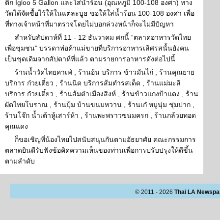
ติก Igloo 5 Gallon และใส่น้ำร้อน (อุณหภูมิ 100-108 องศา) ทาง
วัดได้จัดซื้อไว้ให้ในแต่ละบูธ ขอให้ใส่น้ำร้อน 100-108 องศา เพื่อ
ที่ทางเจ้าหน้าที่มาตรวจโดยไม่บอกล่วงหน้าก็จะไม่มีปัญหา
สำหรับสัปดาห์ที่ 11 - 12 ธันวาคม ศกนี้ “ตลาดอาหารวัดไทย
เพื่อชุมชน” บรรดาพ่อค้าแม่ขายที่บริการอาหารเลิศรสนั้นยังคน
เป็นชุดเดิมจากสัปดาห์ที่แล้ว ตามรายการอาหารดังต่อไปนี้
ร้านน้ำวัดไทยคาเฟ่ , ร้านอ้น บริการ ข้าวมันไก่ , ร้านคุณยาย
บริการ ก๋วยเตี๋ยว , ร้านนิด บริการส้มตำรสเด็ด , ร้านแม่มะลิ
บริการ ก๋วยเตี๋ยว , ร้านส้มตำเมืองสิงห์ , ร้านข้าวแกงป้าแดง , ร้าน
ผัดไทยโบราณ , ร้านปุ้ม บ้านขนมหวาน , ร้านเก๋ หมูนุ่ม ชุ่มปาก ,
ร้านโจ๊ก น้ำเต้าหู้เสาร์ห้า , ร้านพะพราวฃนมครก , ร้านกล้วยทอด
คุณแดง
ก็ขอเชิญพี่น้องไทยไปสนับสนุนกันตามอัธยาศัย คณะกรรมการ
ตลาดยินดีรับฟังข้อคิดความเห็นของท่านเพื่อการปรับปรุงให้ดีขึ้น
ตามลำดับ
© 2011 - 2026
Thai LA Newspa