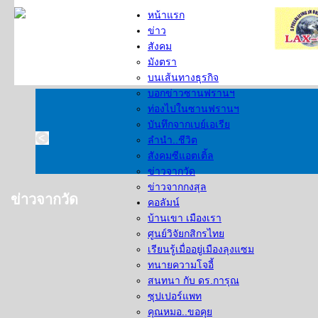
หน้าแรก
ข่าว
สังคม
มังตรา
บนเส้นทางธุรกิจ
บอกข่าวซานฟรานฯ
ท่องไปในซานฟรานฯ
บันทึกจากเบย์เอเรีย
ลำนำ..ชีวิต
สังคมซีแอตเติ้ล
ข่าวจากวัด
ข่าวจากกงสุล
ข่าวจากวัด
คอลัมน์
บ้านเขา เมืองเรา
ศูนย์วิจัยกสิกรไทย
เรียนรู้เมื่ออยู่เมืองลุงแซม
ทนายความโจอี้
สนทนา กับ ดร.การุณ
ซุปเปอร์แพท
คุณหมอ..ขอคุย