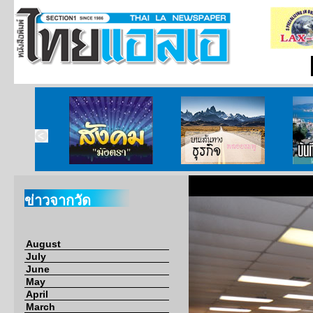
ากกงสุล
สังคมมังตรา
บนเส้นทางธุรกิจ
บั
ข่าวจากวัด
August
July
June
May
April
March