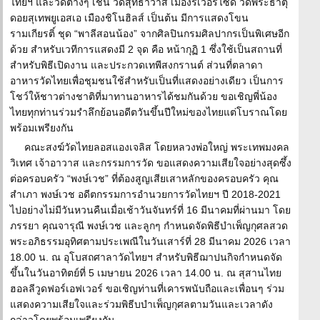
ไทยฯ และวัดต่างๆ เช่น วัดสุทธาวาส เมืองริเวอร์ไซด์ วัดพระธาตุ
ดอยสุเทพยูเอสเอ เมืองชิโนฮิลส์ เป็นต้น มีการแสดงโขน
รามเกียรติ์ ชุด “พาลีสอนน้อง” จากศิลปินกรมศิลปากรเป็นพิเศษอีก
ด้วย สำหรับเวทีการแสดงมี 2 จุด คือ หน้ากุฏิ 1 ซึ่งใช้เป็นสถานที่
สำหรับพิธีเปิดงาน และประกวดเทพีสงกรานต์ ส่วนที่ตลาดา
อาหารวัดไทยเพื่อชุมชนใช้สำหรับเป็นที่แสดงอย่างเดียว เป็นการ
โชว์ให้ชาวต่างชาติที่มาทานอาหารได้ชมกันด้วย ขอเชิญพี่น้อง
ไทยทุกท่านร่วมรำลึกย้อนอดีตวันขึ้นปีใหม่ของไทยแต่โบราณโดย
พร้อมเพรียงกัน
คณะสงฆ์วัดไทยลอสแองเจลิส โดยหลวงพ่อใหญ่ พระเทพมงคล
วิเทศ เจ้าอาวาส และกรรมการวัด ขอแสดงความเสียใจอย่างสุดซึ้ง
ต่อครอบครัว “พงษ์เวช” ที่ต้องสูญเสียเสาหลักของครอบครัว คุณ
สำเภา พงษ์เวช อดีตกรรมการอำนวยการวัดไทยฯ ปี 2018-2021
ไปอย่างไม่มีวันหวนคืนเมื่อเช้าวันจันทร์ที่ 16 มีนาคมที่ผ่านมา โดย
ภรรยา คุณจารุณี พงษ์เวช และลูกๆ กำหนดจัดพิธีบำเพ็ญกุศลสวด
พระอภิธรรมอุทิศตามประเพณีในวันเสาร์ที่ 28 มีนาคม 2026 เวลา
18.00 น. ณ อุโบสถศาลาวัดไทยฯ สำหรับพิธีฌาปนกิจกำหนดจัด
ขึ้นในวันอาทิตย์ที่ 5 เมษายน 2026 เวลา 14.00 น. ณ สุสานไทย
ฮอลลีวูดฟอร์เอฟเวอร์ ขอเชิญท่านที่เคารพนับถือและเพื่อนๆ ร่วม
แสดงความเสียใจและร่วมพิธีบบำเพ็ญกุศลตามวันและเวลาดัง