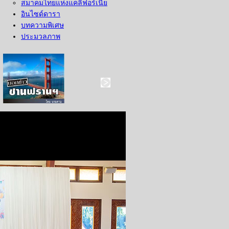
สมาคมไทยแห่งแคลิฟอร์เนีย
อินไซด์ดารา
บทความพิเศษ
ประมวลภาพ
บอกข่าว ซานฟราน
ท่องไปใน San Francisco
สังคมซีแอตเติ้ล