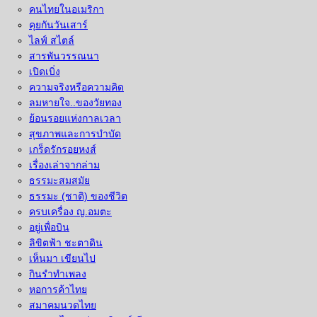
คนไทยในอเมริกา
คุยกันวันเสาร์
ไลฟ์ สไตล์
สารพันวรรณนา
เปิดเบิ่ง
ความจริงหรือความคิด
ลมหายใจ..ของวัยทอง
ย้อนรอยแห่งกาลเวลา
สุขภาพและการบำบัด
เกร็ดรักรอยหงส์
เรื่องเล่าจากล่าม
ธรรมะสมสมัย
ธรรมะ (ชาติ) ของชีวิต
ครบเครื่อง ญ.อมตะ
อยู่เพื่อบิน
ลิขิตฟ้า ชะตาดิน
เห็นมา เขียนไป
กินรำทำเพลง
หอการค้าไทย
สมาคมนวดไทย