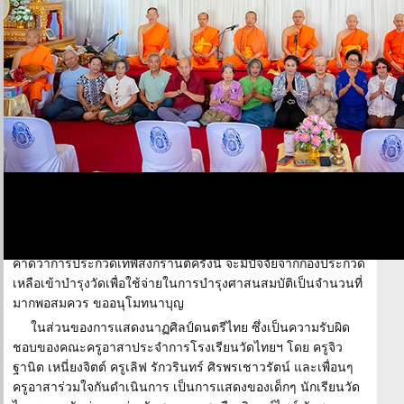
สิโต เลขานุการวัดไทยฯ ทำหน้าที่ดำเนินการประชุม อนุโมทนา
ขอบคุณตัวแทนคณะกรรมการแต่ละแผนก ที่เข้าร่วมประชุมชี้แจง
ความก้าวหน้าในการเตรียมความพร้อม โดยเฉพาะการประกวด
เทพีสงกรานต์ ซึ่งมี คุณทัศนียา ทรรพวสุ เป็นประธานกองประกวด
ชี้แจงการเตรียมการทุกอย่างพร้อม โดยมีสาวงามลูกหลานไทยใน
ต่างแดนเข้าประกวด 16 คน ส่งให้บรรยากาศการประกวดมีสีสัน
อลังการยิ่งขึ้น
คุณทัศนียา ทรรพวสุ ประธานกองประกวดเทพีสงกรานต์ ได้
แจ้งที่ประชุมรับทราบว่า มีสาวงามลูกหลานไทยที่เกิดและเติบโต
ในต่างแดน ซึ่งสนใจสมัครเข้าประกวดจำนวน 16 คนนั้น ทุกคน
จะได้รับรางวัลของที่ระลึกเท่าเทียมกัน ยกเว้นผู้ได้รับการคัดเลือก
เป็นเทพีสงกรานต์และรอง จะได้รับรางวัลมากน้อยลดหลั่นกันไป
ตามลำดับ โดยทุกรางวัลมีผู้สนับสนุนเป็นสปอนเซอร์เรียบร้อยแล้ว
คาดว่าการประกวดเทพีสงกรานต์ครั้งนี้ จะมีปัจจัยจากกองประกวด
เหลือเข้าบำรุงวัดเพื่อใช้จ่ายในการบำรุงศาสนสมบัติเป็นจำนวนที่
มากพอสมควร ขออนุโมทนาบุญ
ในส่วนของการแสดงนาฏศิลป์ดนตรีไทย ซึ่งเป็นความรับผิด
ชอบของคณะครูอาสาประจำการโรงเรียนวัดไทยฯ โดย ครูจิว
ฐานิต เหนี่ยงจิตต์ ครูเลิฟ รักวรินทร์ ศิรพรเชาวรัตน์ และเพื่อนๆ
ครูอาสาร่วมใจกันดำเนินการ เป็นการแสดงของเด็กๆ นักเรียนวัด