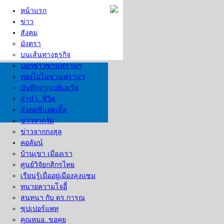
หน้าแรก
ข่าว
สังคม
มังตรา
บนเส้นทางธุรกิจ
บอกข่าวซานฟรานฯ
ท่องไปในซานฟรานฯ
บันทึกจากเบย์เอเรีย
ลำนำ..ชีวิต
สังคมซีแอตเติ้ล
ข่าวจากวัด
ข่าวจากกงสุล
คอลัมน์
บ้านเขา เมืองเรา
ศูนย์วิจัยกสิกรไทย
เรียนรู้เมื่ออยู่เมืองลุงแซม
ทนายความโจอี้
สนทนา กับ ดร.การุณ
ซุปเปอร์แพท
คุณหมอ..ขอคุย