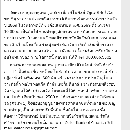
กล่าวโดยพร้อมเพรียงกัน
วัดพระธาตุดอยสุเทพ ยูเอสเอ เมืองชิโนฮิลส์ รัฐแคลิฟอร์เนีย
ขอเชิญร่วมงานประเพณีสงกรานต์ สืบสานวัฒนธรรมไทย ประจำ
ปี 2569 ในวันอาทิตย์ที่ 5 เดือนเมษายน พ.ศ. 2569 ตั้งแต่เวลา
10.30 น. เป็นต้นไป ร่วมทำบุญตักบาตร ถวายภัตตาหารเพล ถวาย
มหาสังฆทาน โรงทานฟรี ทอดผ้าป่าสามัคคีสร้างโบสถ์ การแสดง
ของนักเรียนโรงเรียนพระพุทธศาสนาวันอาทิตย์ เลือกซื้ออาหาร
คาวหวาน มากมาย ตามวัน เวลา ดังกล่าว โดยพร้อมเพรียงกัน ขอ
อนุโมทนาบุญมา ณ โอกาสนี้ สอบถามได้ที่ Tel: 909.606.9502
ทางวัดพระธาตุดอยสุเทพ ยูเอสเอ เมืองชิโนฮิลส์ กำลังดำเนิน
การปรับพื้นดิน เพื่อก่อสร้างอุโบสถ สร้างศาลาอเนกประสงค์ สร้าง
กุฎีสงฆ์ สร้างที่จอดรถ 300 คัน สร้างพระประธานประจำอุโบสถ
วางท่อน้ำ ท่อไฟ ท่อแก๊ส ทำกำแพงกั้นดินถล่ม วางท่อดับเพลิงรอบ
วัด ปลูกต้นไม้ทั่วบริเวณวัด ในขณะนี้ได้ทำขอบสำหรับการจอดรถ
และในต้นเดือนมีนาคม 2569 จะได้ลาดยางมะตอยสำหรับที่จอด
รถ (ส่วนที่ 1) จึงขอบอกบุญมายังพุทธศาสนิกชนทั้งหลาย ขอเชิญ
ร่วมทำบุญเป็นเจ้าภาพปรับพื้นดิน ซื้อต้นไม้ ลานจอดรถ ซึ่ง
ต้องการใช้ทุนทรัพย์เป็นจำนวนมาก หรือร่วมทำบุญตามกำลัง
ศรัทธา บริจาคออนไลน์ผ่าน ระบบ Zelle: Bank of America ที่ E-
mail: watchino18@gmail.com