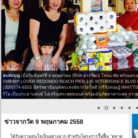
สะสมบุญ
เมื่อวันจันทร์ที่ 4 พฤษภาคม 2558 จารุวัฒน์ โสณะชัย พร้อม
SHRIMP LOVER REDONDO BEACH PIER 125 W.TORRANCE BLVD 
(310)374-6555 มีศรัทธานิมนต์พระสงฆ์จากวัดโพธิวารีรังสฤษฎ์ WHITTIER
ริโย เป็นประธานสงฆ์ ไปเจริญพระพุทธมนต์ พร้อมฉันภัตตาหารเพล ถว
ข่าวจากวัด 9 พฤษภาคม 2558
ได้รับความสนใจเป็นอย่างมาก สำหรับโครงการรื้อฟื้น “ตลาด