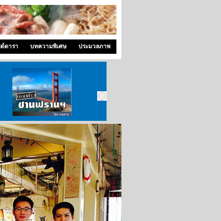
ซด์ดารา
บทความพิเศษ
ประมวลภาพ
บอกข่าว ซานฟราน
ท่องไปใน San Francisco
สังคมซีแอตเติ้ล