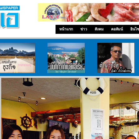
หน้าแรก
ข่าว
สังคม
คอลัมน์
อินไ
บนเส้นทางธุรกิจ
บันทึกจากเบย์เอเรีย
ลำนำ..ชีวิต