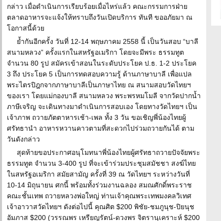
กล่าว เมื่อดำเนินการเรียบร้อยเมื่อไหร่แล้ว คณะกรรมการฝ่าย
ตลาดอาหารจะแจ้งให้ทราบถึงวันเปิดบริการ ทันที ขออภัยมา ณ
โอกาสนี้ด้วย
ย้ำกันอีกครั้ง วันที่ 12-14 พฤษภาคม 2558 นี้ เป็นวันสอบ “บาลี
สนามหลวง” ครั้งแรกในสหรัฐอเมริกา โดยจะมีพระ ธรรมทูต
จำนวน 80 รูป สมัครเข้าสอนในระดับประโยค ป.ธ. 1-2 ประโยค
3 ถึง ประโยค 5 เป็นการทดสอบความรู้ ด้านภาษาบาลี เพื่อแปล
พระไตรปิฎกจากภาษาบาลีเป็นภาษาไทย ณ สนามสอบวัดไทยฯ
ของเรา โดยแม่กองบาลี สนามหลวง พระพรหมโมลี จากวัดปากน้ำ
ภาษีเจริญ จะเดินทางมาดำเนินการสอบเอง โดยทางวัดไทยฯ เป็น
เจ้าภาพ ถวายภัตตาหารเช้า-เพล ทั้ง 3 วัน ขอเชิญพี่น้องไทยผู้
ศรัทธานำ อาหารหวานคาวตามที่สะดวกไปร่วมถวายกันได้ ตาม
วันดังกล่าว
สุดท้ายขอประกาศอนุโมทนาพี่น้องไทยผู้ศรัทธาถวายปัจจัยพระ
ธรรมทูต จำนวน 3-400 รูป ที่จะเข้าร่วมประชุมสมัชชา สงฆ์ไทย
ในสหรัฐอเมริกา สมัยสามัญ ครั้งที่ 39 ณ วัดไทยฯ ระหว่างวันที่
10-14 มิถุนายน ศกนี้ พร้อมทั้งร่วมงานฉลอง สมณศักดิ์พระราช
คณะชั้นเทพ ถวายหลวงพ่อใหญ่ ท่านเจ้าคุณพระเทพมงคลวิเทศ
เจ้าอาวาสวัดไทยฯ ดังต่อไปนี้ คุณศิต $200 พิชัย-ชมภูนุช-ปิยนุช
อัมภาส $200 (วรรณพร เหรียญรัตน์-ดวงพร จิตรานุเคราะห์ $200