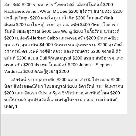
สง่า รัศมี $200 ร้านอาหาร "ไทยทวิสต์" เมืองชิโนฮิลส์ $200
Rachanee, Arthur, AAron MCDee $200 สุจิตรา สนามทอง $200
สาลี่ สุจริตกุล $200 ดวงใจ กูรมะโรหิต $200 โสภณ-บัวทิพย์
มั่นคง $200 มาโนชญ์-วรยา สุขตลอดชีพ $400 ปัทมา โอฮาร่า-
จันทนี เขมะสุวรรณ $400 Lee Wong $200 ไมกี้&รัตน นามวงค์
$200 เปล่งศรี-Herbert Calbo และครอบครัว $200 อำนาจ-ปิยะ
นุช เจริญสุขวานิช $4,000 นันทวรรณ สุนทรธรรม $200 สุรศักดิ์-
วราภรณ์-ดร.เจฟฟ์ วงศ์ข้าหลวง และครอบครัว $200 จงกลนี ศิริ
อนันต์ $200 ละมุล Dull หิรัญสมบูรณ์ $200 อรนุช ลัทธิธรรม และ
ครอบครัว $200 ประทุม โกมลมิศร์ $200 Joann – Stephen
Verduzco $200 คณะผู้สูงอายุ $200
วลัยรัตน์ ธารากุลประทีป $200 ฉลาด-สารินี โปร่งอ่อน $200
นิดา สิทธิเดช&นัตินา ไทยสมบูรณ์ $200 ธิดารัตน์ "เน" จันทราภัน
$200 และ อัจฉรา สีประเสริฐ-วชิรวิทย์ กาญจนาพันธ์โชค $200
ขอให้ประสบสุขสิริสวัสดิ์และเจริญในธรรม ตลอดกาลเป็นนิตย์
เทอญฯ