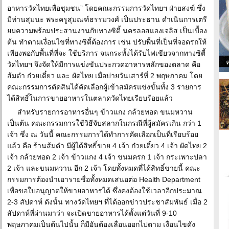
อาหารวัดไทยเพื่อชุมชน” โดยคณะกรรมการวัดไทยฯ ฝ่ายสงฆ์ ซึ่ง
มีท่านสุมนะ พระครูสุมณฑ์ธรรมวงศ์ เป็นประธาน ดำเนินการเตรี
ยมความพร้อมประสานงานกับทางซิตี้ นครลอสแองเจลิส เป็นเบื้อง
ต้น ทำตามเงื่อนไขที่ทางซิตี้ต้องการ เช่น ปรับพื้นที่เป็นที่จอดรถให้
เพียงพอกับพื้นที่ที่จะ ใช้บริการ จนกระทั้งได้รับไฟเขียวจากทางซิตี้
วัดไทยฯ จึงจัดให้มีการแข่งขันประกวดอาหารหลักของตลาด คือ
ส้มตำ ก๋วยเตี๋ยว และ ผัดไทย เมื่อบ่ายวันเสาร์ที่ 2 พฤษภาคม โดย
คณะกรรมการตัดสินได้คัดเลือกผู้เข้าสมัครแข่งขั้นทั้ง 3 รายการ
ได้สิทธิ์ในการขายอาหารในตลาดวัดไทยเรียบร้อยแล้ว
สำหรับรายการอาหารอื่นๆ ข้าวแกง กล้วยทอด ขนมหวาน
เป็นต้น คณะกรรมการใช้วิธีจับสลากในกรณีที่ผู้สมัครเกิน กว่า 1
เจ้า ซึ่ง ณ วันนี้ คณะกรรมการได้ทำการคัดเลือกเป็นที่เรียบร้อย
แล้ว คือ ร้านส้มตำ มีผู้ได้สิทธิ์ขาย 4 เจ้า ก๋วยเตี๋ยว 4 เจ้า ผัดไทย 2
เจ้า กล้วยทอด 2 เจ้า ข้าวแกง 4 เจ้า ขนมครก 1 เจ้า กระเพาะปลา
2 เจ้า และขนมหวาน อีก 2 เจ้า โดยทั้งหมดที่ได้สิทธิ์ขายนี้ คณะ
กรรมการต้องนำเอารายชื่อทั้งหมดเสนอต่อ Health Department
เพื่อขอใบอนุญาตให้ขายอาหารได้ ซึ่งคงต้องใช้เวลาอีกประมาณ
2-3 สัปดาห์ ดังนั้น ทางวัดไทยฯ ที่ได้ออกข่าวประชาสัมพันธ์ เมื่อ 2
สัปดาห์ที่ผ่านมาว่า จะเปิดขายอาหารได้ตั้งแต่วันที่ 9-10
พฤษภาคมเป็นต้นไปนั้น ก็มีอันต้องเลื่อนออกไปตาม เงื่อนไขดัง