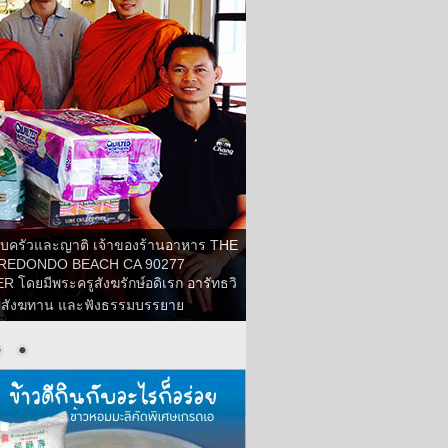
ครอบครัวและญาติ เจ้าของร้านอาหาร THE
REDONDO BEACH CA 90277
 โดยมีพระครูสังฆรักษ์อดิเรก อารัทธวิ
ายสังฆทาน และฟังธรรมบรรยาย