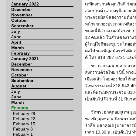
January 2022
เทพีสงกรานต์ คุณวิลลี่ วัฒ
December
สงกรานต์ และ ครูป้อม กฤ
November
ประกวดมิสซิสสงกรานต์นานา
October
หน้าจากกองประกวดเทพีสงกร
September
ขณะนี้มีสาวงามสมัครเข้
July
June
12 คนแล้ว ในส่วนของรางวั
April
ผู้ใหญ่ใจดีของชุมชนไทยอย่า
March
ต่อไป ขอเชิญสมัครหรือติดต่อข
February
ดี โทร 818-282-6721 และท
January 2021
December
ข่าวจากแผนกตลาดอาหา
November
สงกรานต์วัดไทยฯ ปีนี้ ทางแ
October
เมืองแล้ว โดยจองก่อนได้ก่อน
September
วิเทศธรรมวงศ์ 818-942-4
August
July
และที่พระมหาประจวบ 818-91
June
เป็นต้นไป ถึงวันที่ 31 มีนา
March
Febuary
วัดพระธาตุดอยสุเทพ ยูเอ
Febuary 29
Febuary 22
ขอเชิญพุทธศาสนิกชนร่วมบ
Febuary 15
รำลึก-บูชาคุณครูบาอาจารย์” 
Febuary 8
เวลา 10.30 น. เป็นต้นไป 
Febuary 1