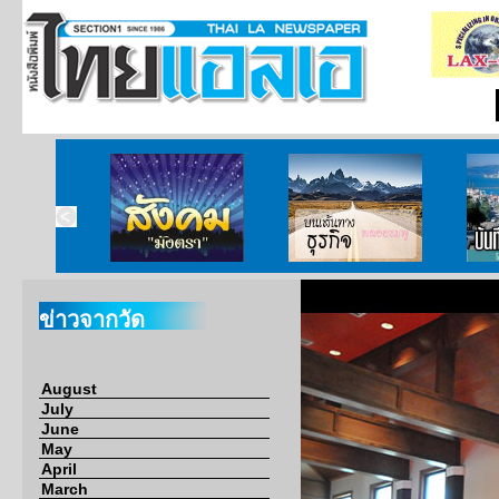
ากกงสุล
สังคมมังตรา
บนเส้นทางธุรกิจ
บั
ข่าวจากวัด
August
July
June
May
April
March