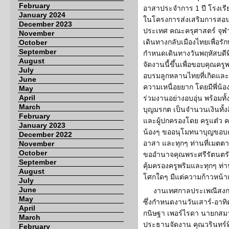
February
อาสาประจำการ 1 ปี โรงเร
January 2024
ในโครงการส่งเสริมการส
December 2023
ประเทศ คณะครุศาสตร์ จุฬาลง
November
เดินทางกลับเมืองไทยเพื่อรั
October
September
กำหนดเดินทางวันพฤหัสบดีที
August
จัดงานนี้ขึ้นเพื่อขอบคุณครูพ
July
อบรมลูกหลานไทยที่เกิดและ
June
ความเหนื่อยยาก โดยมีพี่น
May
April
ร่วมงานอย่างอบอุ่น พร้อมท
March
บุญมรกต เป็นจำนวนเงินทั้ง
February
และผู้ปกครองโดย ครูแต๋ว ครู
January 2023
น้องๆ ขออนุโมทนาบุญขอบ
December 2022
อาสา และทุกๆ ท่านที่เมตตา
November
October
ขออำนาจคุณพระศรีรัตนตรัยแล
September
คุ้มครองครูพริมและทุกๆ ท่
August
โศกใดๆ มีแต่ความก้าวหน้า
July
June
งานเทศกาลประเพณีสงกร
May
ซึ่งกำหนดงานวันเสาร์-อาทิ
April
กนิษฐา เพอร์ไรดา นายกสมา
March
ประธานจัดงาน คุณวรินทร์ท
February