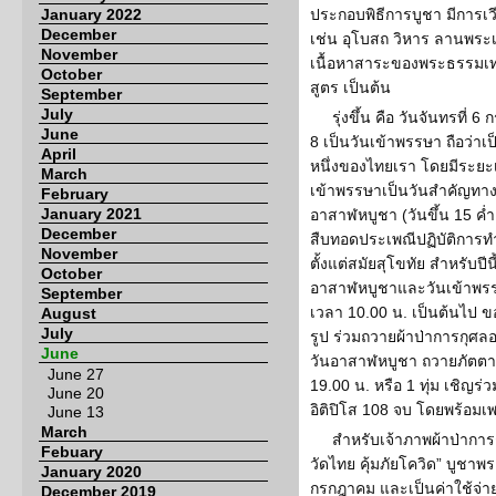
January 2022
ประกอบพิธีการบูชา มีการเ
December
เช่น อุโบสถ วิหาร ลานพระเจ
November
เนื้อหาสาระของพระธรรมเท
October
สูตร เป็นต้น
September
July
รุ่งขึ้น คือ วันจันทรที่
June
8 เป็นวันเข้าพรรษา ถือว่า
April
หนึ่งของไทยเรา โดยมีระยะเ
March
เข้าพรรษาเป็นวันสำคัญทาง
February
January 2021
อาสาฬหบูชา (วันขึ้น 15 ค่ำ
December
สืบทอดประเพณีปฏิบัติการ
November
ตั้งแต่สมัยสุโขทัย สำหรับปี
October
อาสาฬหบูชาและวันเข้าพรรษ
September
เวลา 10.00 น. เป็นต้นไป 
August
July
รูป ร่วมถวายผ้าป่าการกุศล
June
วันอาสาฬหบูชา ถวายภัตตา
June 27
19.00 น. หรือ 1 ทุ่ม เชิญ
June 20
อิติปิโส 108 จบ โดยพร้อมเพ
June 13
March
สำหรับเจ้าภาพผ้าป่าการก
Febuary
วัดไทย คุ้มภัยโควิด” บูชาพ
January 2020
กรกฎาคม และเป็นค่าใช้จ่ายค
December 2019