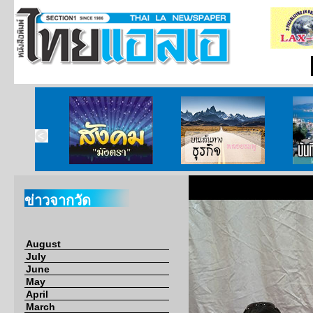
ากกงสุล
สังคมมังตรา
บนเส้นทางธุรกิจ
บั
ข่าวจากวัด
August
July
June
May
April
March