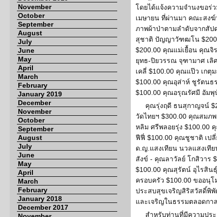
November
โดยได้แจ้งความจำนงขอร่วมเป
October
เมษายน ที่ผ่านมา คณะสงฆ
September
ภาพผ้าป่าตามลำดับจากสัปดาห
August
สุชาติ ปัญญาวัฑฒโน $200.
July
$200.00 คุณแม่เยื้อน คุณจ
June
May
ยุทธ-ปิยวรรณ จุฑามาศ เลิศ
April
เคลี่ $100.00 คุณแป๊ว เกตุ
March
$100.00 คุณอุส่าห์ ชูรัตนธ
February
$100.00 คุณอรุณรัศมี อัมพุ
January 2019
December
คุณรุ่งฤดี ธนสุกาญจน์
November
วัดไทยฯ $300.00 คุณสมภพ 
October
หลิม ศรีพลอยรุ่ง $100.00 
September
August
ฟีฟี่ $100.00 คุณชูชาติ เป
July
ด.ญ.แสงเทียน นวลแสงเทียน 
June
สังข์ - คุณลาวัลย์ โกสิวา
May
$100.00 คุณสุรัตน์ อุไรสิน
April
ครอบครัว $100.00 ขออนุโ
March
February
ประสบสุขเจริญสิริสวัสดิ์พิ
January 2018
และเจริญในธรรมตลอดกา
December 2017
สำหรับท่านที่มีความประ
November