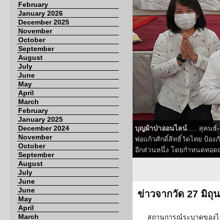
February
January 2026
December 2025
November
October
September
August
July
June
May
April
March
February
January 2025
December 2024
บุญผ้าป่าออนไลน์
..... สุคน
November
พ่อแก้วศักดิ์สิทธิ์วัดไทย ป้
October
อีกส่วนหนึ่ง โดยกำหนดทอดถว
September
August
July
June
June
ข่าวจากวัด 27 มิถ
May
April
March
สถานการณ์ระบาดของไวร