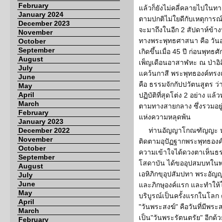
February
แล้วก็ยังไม่คลี่คลายไปในทาง
January 2024
ตามปกติไม่ใยดีกับเหตุการณ์ท
December 2023
จะมาถึงในอีก 2 สัปดาห์ข้าง
November
ทางพระพุทธศาสนา คือ วันอา
October
September
เกิดขึ้นเมื่อ 45 ปี ก่อนพุทธ
August
เพ็ญเดือนอาสาฬหะ ณ ป่าอ
July
แคว้นกาสี พระพุทธองค์ทร
June
คือ ธรรมจักกัปปวัตนสูตร 
May
April
ปฏิบัติที่สุดโต่ง 2 อย่าง แ
March
ตามทางสายกลาง ซึ่งรวมอยู
February
แห่งความหลุดพ้น
January 2023
December 2022
ท่านอัญญาโกณฑัญญะ หนึ่
November
ติดตามอุปัฏฐากพระพุทธองค์
October
ความเข้าใจได้ดวงตาเห็นธร
September
โสดาบัน ได้ขออุปสมบทในพร
August
เอหิภิกขุอุปสัมปทา พระอ
July
June
และภิกษุองค์แรก และทำให้ใ
May
บริบูรณ์เป็นครั้งแรกในโลก ด้
April
"วันพระสงฆ์" คือวันที่มีพระส
March
เป็น"วันพระรัตนตรัย" อีก
February