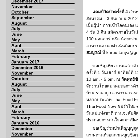
December 2017
November
แคมป์วัดป่าครั้งที่ 4
สำหร
October
September
สิงหาคม – 3 กันยายน 2012
August
เป็นผู้นำ การเข้าใจตนเอง แล
July
4 วัน 3 คืน สมัครภายในวัน
June
100 ดอลลาร์ หรือ น้อยกว่า
May
April
อาหารและค่าดำเนินกิจกรร
March
สมบูรณ์
ที่ khruu.tanya@g
February
January 2017
ขอเชิญเที่ยวงานแสดงส
December 2016
ครั้งที่ 1 วันเสาร์-อาทิตย์ท
November
October
10 am. - 5 pm. ณ
วัดพุทธิช
August
จัดงานโดยสมาคมหอการค้าไทย
July
บ้าน ราคาถูก อาหารคาว-ห
June
หลากประเภท Thai Food Fai
May
April
Thai Food Now ชมรำไทย-ด
March
วันแม่แห่งชาติ ท่านจะสัมผั
February
ประกอบการสนใจจะมาเปิดร้
January 2016
ขอเชิญร่วมบำเพ็ญบุญก
December
November
สาก-ตานก๋วยสลาก-บุญชิงเ