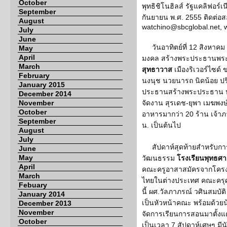
October
พุทธิชิโนฮิลส์ รัฐแคลิฟอร์เน
September
กันยายน พ.ศ. 2555 ติดต่อส
August
watchino@sbcglobal.net, w
July
June
วันอาทิตย์ที่ 12 สิงหา
May
April
มงคล สร้างพระประธานพระพ
March
สุทธาวาส
เมืองริเวอร์ไซด
February
นงนุช นวยนารถ นิดน้อย ป
January 2015
ประธานสร้างพระประธาน ปร
December 2014
November
จัดงาน สุรเดช-ยุพา เมฆพงษ
October
อาหารมากว่า 20 ร้าน เจ้าภา
September
น. เป็นต้นไป
August
July
สัปดาห์สุดท้ายสำหรับ
June
May
วัฒนธรรม
โรงเรียนพุทธศา
April
คณะครูอาสาสมัครจากโค
March
ไทยในต่างประเทศ คณะครุศา
Febuary
นี้ ผศ.วัลภาภรณ์ วศินสมบั
January 2014
เป็นหัวหน้าคณะ พร้อมด้วยน
December 2013
November
จัดการเรียนการสอนมาตั้งแต่
October
เป็นเวลา 7 สัปดาห์เศษๆ มีนั