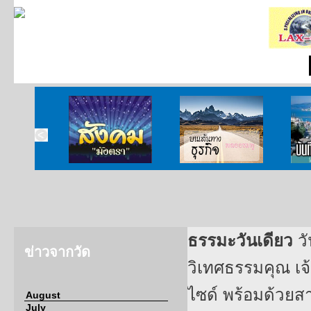
ากกงสุล
สังคมมังตรา
บนเส้นทางธุรกิจ
บั
ธรรมะวันเดียว
ว
ข่าวจากวัด
วิเทศธรรมคุณ เจ
ไซด์ พร้อมด้วยสา
August
July