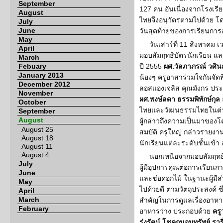
September
127 คน อันเนื่องจากโรงเรียน
August
ไทยจึงอนุวัตรตามไปด้วย โดยว
July
June
วันสุดท้ายของการเรียนการ
May
วันเสาร์ที่ 11 สิงหาคม 
April
มอบสัมฤทธิบัตรนักเรียน แ
March
Febuary
ปี 2555
ผศ.วัลภาภรณ์ วศินส
January 2013
น้องๆ ครูอาสาร่วมใจกันจัดพ
December 2012
ลอสแองเจลิส คุณมังกร ประท
November
ผศ.พงษ์ลดา ธรรมพิทักษ์กุล
October
ไทยและวัฒนธรรมไทยในต่า
September
August
ผู้กล่าวถึงความเป็นมาของ
August 25
สมบัติ ครูใหญ่ กล่าวรายง
August 18
นักเรียนแต่ละระดับชั้นเข้
August 11
August 4
นอกเหนือจากมอบสัมฤทธิบ
July
ผู้มีอุปการคุณต่อการเรียนก
June
และช่อดอกไม้ ในฐานะผู้มี
May
ไปด้วยดี ตามวัตถุประสงค์ ซึ่
April
March
สำคัญในการดูแลเรื่องอาหาร
February
อาหารว่าง ประกอบด้วย
ครู
รุ่งรัตน์ โชคถนอมทรัพย์ รารี