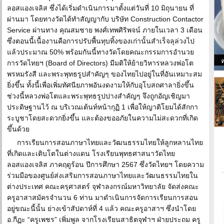
ลอสแองเจลิส ซึ่งได้เริ่มดำเนินการมาตั้งแต่วันที่ 10 มิถุนายน ที่
ผ่านมา โดยทางวัดได้ทำสัญญากับ บริษัท Construction Contactor
Service ผ่านทาง คุณสมชาย พงศ์เทพศิริพจน์ ภายในเวลา 3 เดือน
ซึ่งตอนนี้เนื้องานคือการปรับพื้นทุบทิ้งของเก่านั้นสำเร็จลุล่วงไป
แล้วประมาณ 50% พร้อมกันนี้ทางวัดโดยคณะกรรมการอำนวย
การวัดไทยฯ (Board of Directors) มีมติให้ย้ายวิหารหลวงพ่อโต
พรหมรังสี และพระพุทธรูปสำคัญๆ ของไทยไปอยู่ในที่อันเหมาะสม
ยิ่งขึ้น ทั้งนี้เพื่อเพิ่มทัศนียภาพอันงดงามให้กับอุโบสถศาลายิ่งขึ้น
ช่วงนี้หลวงพ่อโตและพระพุทธรูปปางสำคัญๆ จึงถูกอัญเชิญมา
ประดิษฐานไว้ ณ บริเวณเต้นท์หน้ากุฏิ 1 เพื่อให้ญาติโยมได้สักกา
ระบูชาโดยสะดวกยิ่งขึ้น และต้องขออภัยในความไม่สะดวกที่เกิด
ขึ้นด้วย
การเรียนการสอนภาษาไทยและวัฒนธรรมไทยให้ลูกหลานไทย
ที่เกิดและเติบโตในต่างแดน โรงเรียนพุทธศาสนาวัดไทย
ลอสแองเจลิส ภาคฤดูร้อน ปีการศึกษา 2567 ซึ่งวัดไทยฯ โดยความ
ร่วมมือของศูนย์ส่งเสริมการสอนภาษาไทยและวัฒนธรรมไทยใน
ต่างประเทศ คณะครุศาสตร์ จุฬาลงกรณ์มหาวิทยาลัย จัดส่งคณะ
ครูอาสาสมัครจำนวน 6 ท่าน มาดำเนินการจัดการเรียนการสอน
อยู่ขณะนี้นั้น ย่างเข้าสัปดาห์ที่ 4 แล้ว คณะครูอาสาฯ ซึ่งนำโดย
อ.กีฏะ “ครูเพชร” เพิ่มพูล จากโรงเรียนสาธิตจุฬาฯ ฝ่ายประถม ครู