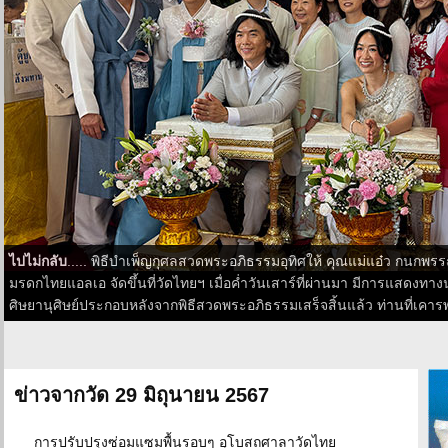
ไปไม่กลับ
..... พิธีบำเพ็ญกุศลสวดพระอภิธรรมอุทิศให้ คุณแม่แอ๋ว กนก
มรดกไทยแอลเอ จัดขึ้นที่วัดไทยฯ เมื่อค่ำวันเสาร์ที่ผ่านมา มีการแสดงทา
ศิษยานุศิษย์ประกอบหลังจากพิธีสวดพระอภิธรรมเสร็จสิ้นแล้ว ท่านที่เคารพ
ข่าวจากวัด 29 มิถุนายน 2567
การปรับปรุงซ่อมแซมพื้นรอบๆ อุโบสถศาลาวัดไทย