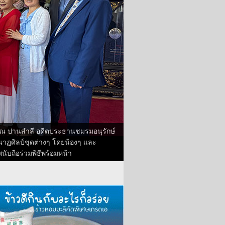
พรรณ ปานสำลี อดีตประธานชมรมอนุรักษ์
งนาฏศิลป์ชุดต่างๆ โดยน้องๆ และ
นับถือร่วมพิธีพร้อมหน้า