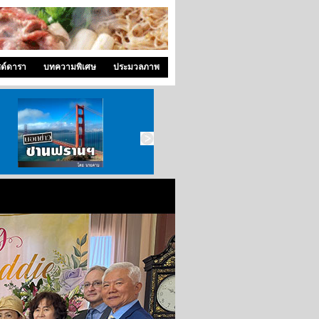
ซด์ดารา
บทความพิเศษ
ประมวลภาพ
บอกข่าว ซานฟราน
ท่องไปใน San Francisco
สังคมซีแอตเติ้ล