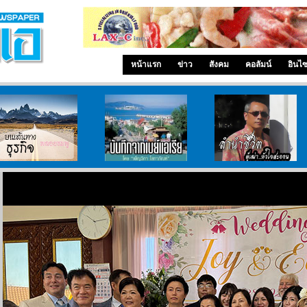
หน้าแรก
ข่าว
สังคม
คอลัมน์
อินไ
บนเส้นทางธุรกิจ
บันทึกจากเบย์เอเรีย
ลำนำ..ชีวิต