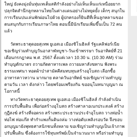
ใหญ่ ยังคงมุ่งมั่นทุ่มเทเต็มสติกำลังอย่างไม่เห็นเห็นแก่เหนื่อยยาก
ปลุกจิตสำนึกลูกหลานไทยในต่างแดนอย่างไม่หยุดยั้ง เด็กๆ สนุกใน
การเรียนปนเล่นพักผ่อนไปด้วย ผู้ปกครองก็ยินดีที่เห็นลูกหลานของ
ตนสนุกกับการเรียนภาษาไทย ตอนนี้มีนักเรียนเพิ่มขึ้นเป็น 72 คน
แล้ว
วัดพระธาตุดอยสุเทพ ยูเอสเอ เมืองชิโนฮิลส์ รัฐแคลิฟอร์เนีย
ขอเชิญร่วมทำบุญวันอาสาฬหบูชา-วันเข้าพรรษา วันอาทิตย์ที่ 21
เดือนกรกฎาคม พ.ศ. 2567 ตั้งแต่เวลา 10.30 น. (10.30 AM) ร่วม
ทำบุญตักบาตร ถวายภัตตาหารเพล ถวายมหาสังฆทาน ฟังพระ
ธรรมเทศนา ทอดผ้าป่าสามัคคีสมทบทุนสร้างอุโบสถ เลือกซื้อ
อาหารคาวหวาน มากมาย ตลาดวันอาทิตย์ ขอเชิญมาร่วมทำบุญ
ตามวัน เวลา ดังกล่าว โดยพร้อมเพรียงกัน ขออนุโมทนาบุญมา ณ
โอกาสนี้
ทางวัดพระธาตุดอยสุเทพ ยูเอสเอ เมืองชิโนฮิลส์ กำลังดำเนิน
การปรับพื้นดิน เพื่อก่อสร้างอุโบสถ สร้างศาลาอเนกประสงค์ สร้าง
กุฎีสงฆ์ สร้างที่จอดรถ สร้างพระประธานประจำอุโบสถ วางท่อน้ำ
ท่อไฟ ท่อแก๊ส ทำกำแพงกั้นดินถล่ม วางท่อดับเพลิงรอบวัด จึงขอบ
อกบุญมายังพุทธศาสนิกชนทั้งหลาย ขอเชิญร่วมทำบุญเป็นเจ้าภาพ
ปรับพื้นดิน ซึ่งต้องการใช้ทุนทรัพย์เป็นจำนวนมาก หรือร่วมทำบุญ