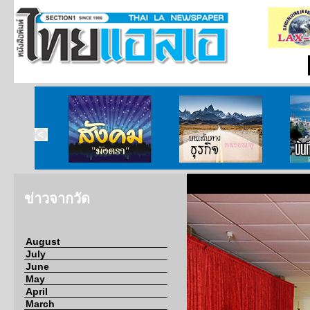
ากกงสุล
สังคมมังตรา
บนเส้นทางธุรกิจ
บั
ข่าวจากวัด
August
July
June
May
April
March