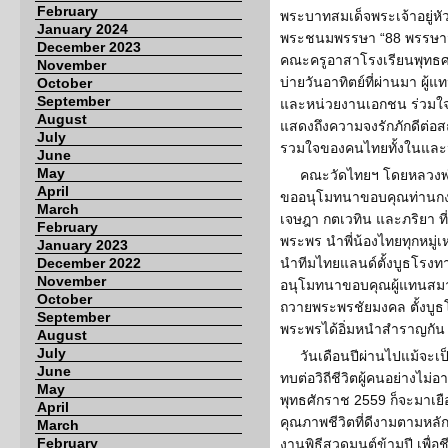
February
พระบาทสมเด็จพระเจ้าอยู่หั
January 2024
พระชนมพรรษา “88 พรรษามห
December 2023
คณะครูอาสาโรงเรียนพุทธศาส
November
บ่ายวันอาทิตย์ที่ผ่านมา 
October
September
และหน่วยงานเอกชน ร่วมใ
August
แสดงถึงความจงรักภักดีต่อสถ
July
รวมใจของคนไทยทั้งในและน
June
May
คณะวัดไทยฯ โดยหลวงพ่
April
ขออนุโมทนาขอบคุณท่านกง
March
เจษฎา กตเวทิน และภริยา ที
February
พระพร นำพี่น้องไทยทุกหมู่เ
January 2023
December 2022
นำทีมไทยแลนด์ตั้งบูธโรง
November
อนุโมทนาขอบคุณผู้แทนสมาค
October
ถวายพระพรชัยมงคล ตั้งบูธโ
September
พระพรได้อิ่มหนำสำราญกัน ท
August
July
วันเดือนปีผ่านไปแม้จะเ
June
ทบต่อวิถีชีวิตผู้คนอย่างไม่อา
May
พุทธศักราช 2559 ก็จะมาเยือ
April
คุณภาพชีวิตที่ดีงามตามหล
March
February
งานพิธีสวดมนต์ข้ามปี เพื่อชี