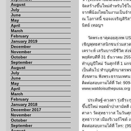
August
จัดสร้างขึ้นใหม่สำหรับใช้
July
จากพี่น้องไทยในงานเป็นจ
June
ณ โอกาสนี้ ขอจงเจริญสิริ
May
นิตย์ เทอญฯ
April
March
February
วัดพระธาตุดอยสุเทพ USA
January 2019
เชิญพุทธศาสนิกชนร่วมสวดม
December
เคราะห์ เสริมบารมีชีวิต ส่งท
November
October
พฤหัสบดีที่ 31 ธันวาคม 255
September
ทำบุญปีใหม่ วันศุกร์ที่ 1 ม
August
เป็นต้นไป ทำบุญตักบาตรพ
July
สังฆทาน ฟังพระธรรมเทศนา 
June
ติดต่อสอบถามได้ที่ Tel: 90
May
www.watdoisuthepusa.org
April
March
February
ประดิษฐ์-ดวงตา รุ่งธีร
January 2018
ขึ้นปีใหม่ ทอดผ้าป่าสามัคคี 
December 2017
ศาลา วัดสุทธาวาส ในวันศุก
November
สุทธาวาส เมืองริเวอร์ไซด์
October
September
ติดต่อสอบถามได้ที่ โทร: (
August