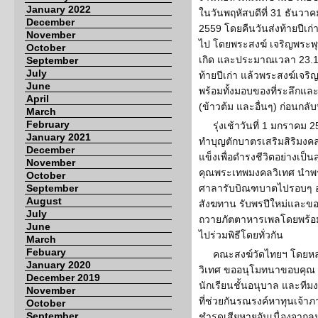
January 2022
ในวันพฤหัสบดีที่ 31 ธันวาค
December
2559 โดยคืนวันส่งท้ายปีเก่าเ
November
ไป โดยพระสงฆ์ เจริญพระพ
October
เกิด และประมาณเวลา 23.15
September
July
ท้ายปีเก่า แล้วพระสงฆ์เจร
June
พร้อมทั้งมอบของที่ระลึกแ
April
(ข้าวต้ม และอื่นๆ) ก่อนกลั
March
February
รุ่งเช้าวันที่ 1 มกราคม 
January 2021
ทำบุญตักบาตรเสริมสิริมงคล
December
แข็งเพื่อดำรงชีวิตอย่างเป็
November
คุณพระเทพมงคลวิเทศ นำพร
October
September
ศาลารับบิณฑบาตไปรอบๆ อ
August
สังฆทาน รับพรปีใหม่และขอ
July
ถวายภัตตาหารเพลโดยพร้อมเ
June
ไปร่วมพิธีโดยทั่วกัน
March
Febuary
คณะสงฆ์วัดไทยฯ โดยหล
January 2020
วิเทศ ขออนุโมทนาขอบคุณ ค
December 2019
นักเรียนชั้นอนุบาล และทีม
November
ที่ช่วยกันรณรงค์หาทุนเจ้าภา
October
September
ชำรุดเสียหายอันเนื่องจากลม