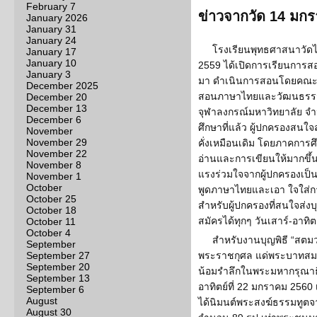
February 7
ข่าวจากวัด 14 มก
January 2026
January 31
January 24
โรงเรียนพุทธศาสนาวัดไ
January 17
January 10
2559 ได้เปิดการเรียนการสอนไ
January 3
มา ดำเนินการสอนโดยคณะค
December 2025
สอนภาษาไทยและวัฒนธรรม
December 20
December 13
จุฬาลงกรณ์มหาวิทยาลัย จำ
December 6
ศึกษาที่แล้ว ผู้ปกครองสนใจ
November
November 29
คั่งเหมือนเดิม โดยภาคการศ
November 22
อ่านและการเขียนให้มากขึ้น แ
November 8
แรงร่วมใจจากผู้ปกครองเป็น
November 1
October
พูดภาษาไทยและเอา ใจใส่กา
October 25
สำหรับผู้ปกครองที่สนใจส่ง
October 18
สมัครได้ทุกๆ วันเสาร์-อาทิ
October 11
October 4
สำหรับงานบุญพิธี “สตมว
September
September 27
พระราชกุศล แด่พระบาทสมเ
September 20
น้อมรำลึกในพระมหากรุณาธิ
September 13
อาทิตย์ที่ 22 มกราคม 2560 
September 6
August
ได้นิมนต์พระสงฆ์ธรรมทูตจ
August 30