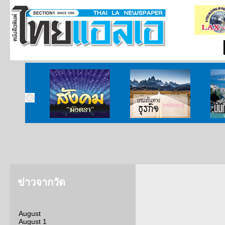
ากกงสุล
สังคมมังตรา
บนเส้นทางธุรกิจ
บั
ข่าวจากวัด
August
August 1