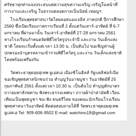
ศรัทธาทุกท่านจงประสบแต่ความสุขความเจริญ เจริญในหน้าที่
การงานและเจริญ ในธรรมตลอดกาลเป็นนิตย์ เทอญฯ
โรงเรียนพุทธศาสนาวัดไทยลอสแองเจลิส ภาคปกติ ปีการศึกษา
2560 ซึ่งเปิดเรียนภาคการเรียนที่ 2 ตั้งแต่วันเสาร์-อาทิตย์ ที่ 6-7
มกราคม ที่ผ่านมานั้น วันเสาร์-อาทิตย์ที่ 27-28 มกราคม 2561
ทางโรงเรียนกำหนดจัดพิธีไหว้ครูประจำปี และงาน วันเด็กแห่ง
ชาติ โดยจะเริ่มตั้งแต่เวลา 13.00 น. เป็นต้นไป ขอเชิญท่านผู้
ปกครองนำบุตรหลานเข้าร่วมพิธีไหว้ครู และงาน วันเด็กแห่งชาติ
โดยพร้อมเพรียงกัน
วัดพระธาตุดอยสุเทพ ยูเอสเอ เมืองชิโนฮิลส์ รัฐแคลิฟอร์เนีย
ขอเชิญพุทธศาสนิกชนร่วม ทำบุญวันมาฆบูชา วันอาทิตย์ที่ 25
กุมภาพันธ์ 2561 ตั้งแต่เวลา 10.30 น. เป็นต้นไป ทำบุญตักบาตร
ถวายมหาสังฆทาน ฟังพระธรรมเทศนา ถวายผ้าป่าสามัคคี เวียน
เทียนเป็นพุทธบูชา ชม-ฟัง ดนตรีไทย ของคณะนักเรียนโรงเรียน
พุทธศาสนาวันอาทิตย์ ติดต่อสอบถามได้ที่ วัดพระธาตุดอยสุเทพ
ยูเอสเอ Tel: 909-606-9502 E-mail: watchino18@gmail.com