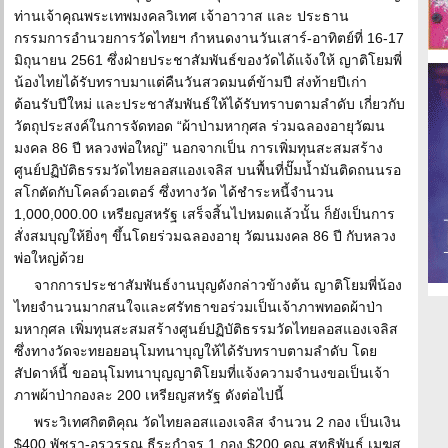
ท่านเจ้าคุณพระเทพมงคลวิเทศ เจ้าอาวาส และ ประธาน
กรรมการอำนวยการวัดไทยฯ กำหนดงานวันเสาร์-อาทิตย์ที่ 16-17
มิถุนายน 2561 ซึ่งฝ่ายประชาสัมพันธ์ของวัดได้แจ้งให้ ญาติโยมพี่
น้องไทยได้รับทราบมาแต่คืนวันสวดมนต์ข้ามปี ส่งท้ายปีเก่า
ต้อนรับปีใหม่ และประชาสัมพันธ์ให้ได้รับทราบตามลำดับ เกี่ยวกับ
วัตถุประสงค์ในการจัดทอด “ผ้าป่ามหากุศล ร่วมฉลองอายุวัฒน
มงคล 86 ปี หลวงพ่อใหญ่” นอกจากเป็น การเพิ่มทุนสะสมสร้าง
ศูนย์ปฏิบัติธรรมวัดไทยลอสแองเจลิส บนพื้นที่ปั๊มน้ำมันติดถนนรอ
สโกตัดกับโคลด์วอเตอร์ ซึ่งทางวัด ได้ชำระหนี้จำนวน
1,000,000.00 เหรียญสหรัฐ เสร็จสิ้นไปหมดแล้วนั้น ก็ยังเป็นการ
สั่งสมบุญให้ยิ่งๆ ขึ้นโดยร่วมฉลองอายุ วัฒนมงคล 86 ปี กับหลวง
พ่อใหญ่ด้วย
จากการประชาสัมพันธ์งานบุญดังกล่าวข้างต้น ญาติโยมพี่น้อง
ไทยจำนวนมากสนใจและศรัทธาขอร่วมเป็นเจ้าภาพทอดผ้าป่า
มหากุศล เพิ่มทุนสะสมสร้างศูนย์ปฏิบัติธรรมวัดไทยลอสแองเจลิส
ซึ่งทางวัดจะทยอยอนุโมทนาบุญให้ได้รับทราบตามลำดับ โดย
สัปดาห์นี้ ขออนุโมทนาบุญญาติโยมที่แจ้งความจำนงขอเป็นเจ้า
ภาพผ้าป่ากองละ 200 เหรียญสหรัฐ ดังต่อไปนี้
พระวิเทศกิตติคุณ วัดไทยลอสแองเจลิส จำนวน 2 กอง เป็นเงิน
$400 พัชรา-อรวรรณ ธีระกำจร 1 กอง $200 คุณ สุทธิพันธ์ เมฆสุ