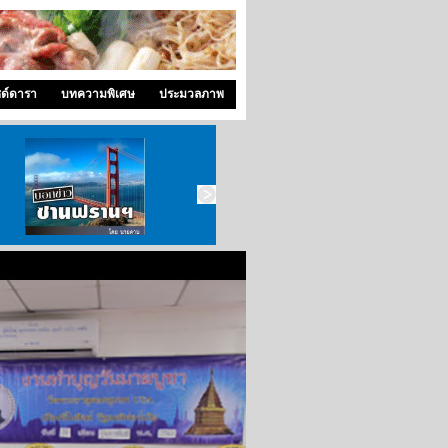
ซด์ดารา
บทความพิเศษ
ประมวลภาพ
บอกข่าว ซานฟราน
ท่องไปใน San Francisco
สังคมซีแอตเติ้ล