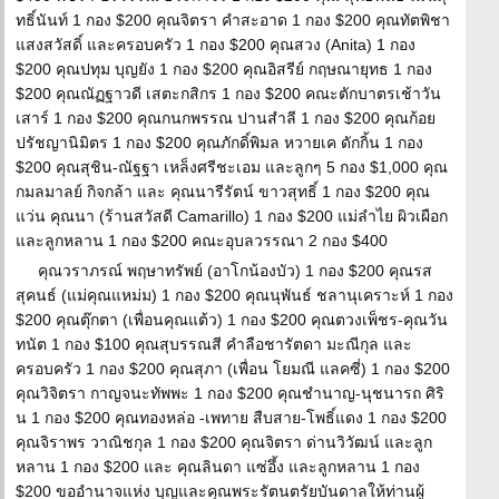
ทธิ์นันท์ 1 กอง $200 คุณจิตรา คำสะอาด 1 กอง $200 คุณทัตพิชา
แสงสวัสดิ์ และครอบครัว 1 กอง $200 คุณสวง (Anita) 1 กอง
$200 คุณปทุม บุญยัง 1 กอง $200 คุณอิสรีย์ กฤษณายุทธ 1 กอง
$200 คุณณัฏฐาวดี เสตะกสิกร 1 กอง $200 คณะตักบาตรเช้าวัน
เสาร์ 1 กอง $200 คุณกนกพรรณ ปานสำลี 1 กอง $200 คุณก้อย
ปรัชญานิมิตร 1 กอง $200 คุณภักดิ์พิมล หวายเค ดักกิ้น 1 กอง
$200 คุณสุชิน-ณัฐฐา เหล็งศรีชะเอม และลูกๆ 5 กอง $1,000 คุณ
กมลมาลย์ กิจกล้า และ คุณนารีรัตน์ ขาวสุทธิ์ 1 กอง $200 คุณ
แว่น คุณนา (ร้านสวัสดี Camarillo) 1 กอง $200 แม่ลำไย ผิวเผือก
และลูกหลาน 1 กอง $200 คณะอุบลวรรณา 2 กอง $400
คุณวราภรณ์ พฤษาทรัพย์ (อาโกน้องบัว) 1 กอง $200 คุณรส
สุคนธ์ (แม่คุณแหม่ม) 1 กอง $200 คุณนุพันธ์ ชลานุเคราะห์ 1 กอง
$200 คุณตุ๊กตา (เพื่อนคุณแต้ว) 1 กอง $200 คุณตวงเพ็ชร-คุณวัน
ทนัต 1 กอง $100 คุณสุบรรณสี คำลือชารัตดา มะณีกุล และ
ครอบครัว 1 กอง $200 คุณสุภา (เพื่อน โยมณี แลคซี่) 1 กอง $200
คุณวิจิตรา กาญจนะทัพพะ 1 กอง $200 คุณชำนาญ-นุชนารถ ศิริ
น 1 กอง $200 คุณทองหล่อ -เพทาย สืบสาย-โพธิ์แดง 1 กอง $200
คุณจิราพร วาณิชกุล 1 กอง $200 คุณจิตรา ด่านวิวัฒน์ และลูก
หลาน 1 กอง $200 และ คุณลินดา แซ่อึ้ง และลูกหลาน 1 กอง
$200 ขออำนาจแห่ง บุญและคุณพระรัตนตรัยบันดาลให้ท่านผู้