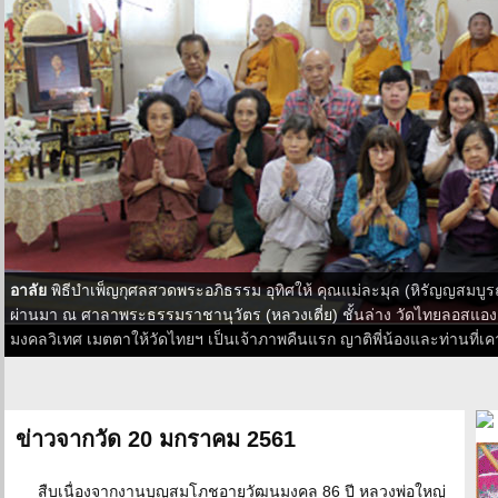
อาลัย
พิธีบำเพ็ญกุศลสวดพระอภิธรรม อุทิศให้ คุณแม่ละมุล (หิรัญญสมบูรณ์)
ผ่านมา ณ ศาลาพระธรรมราชานุวัตร (หลวงเตี่ย) ชั้นล่าง วัดไทยลอสแอง
มงคลวิเทศ เมตตาให้วัดไทยฯ เป็นเจ้าภาพคืนแรก ญาติพี่น้องและท่านที่เค
ข่าวจากวัด 20 มกราคม 2561
สืบเนื่องจากงานบุญสมโภชอายุวัฒนมงคล 86 ปี หลวงพ่อใหญ่