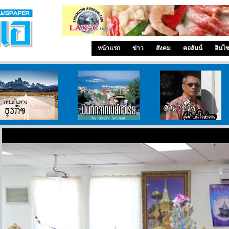
หน้าแรก
ข่าว
สังคม
คอลัมน์
อินไ
บนเส้นทางธุรกิจ
บันทึกจากเบย์เอเรีย
ลำนำ..ชีวิต