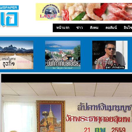
หน้าแรก
ข่าว
สังคม
คอลัมน์
อินไ
บนเส้นทางธุรกิจ
บันทึกจากเบย์เอเรีย
ลำนำ..ชีวิต