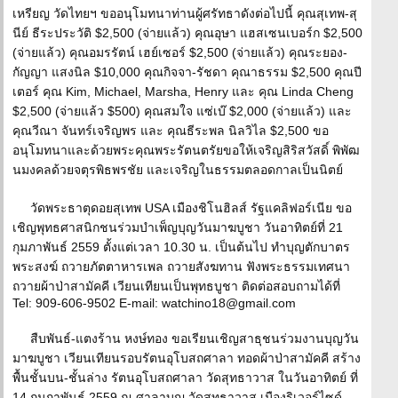
เหรียญ วัดไทยฯ ขออนุโมทนาท่านผู้ศรัทธาดังต่อไปนี้ คุณสุเทพ-สุ
นีย์ ธีระประวัติ $2,500 (จ่ายแล้ว) คุณอุษา แฮสเซนเบอร์ก $2,500
(จ่ายแล้ว) คุณอมรรัตน์ เฮย์เซอร์ $2,500 (จ่ายแล้ว) คุณระยอง-
กัญญา แสงนิล $10,000 คุณกิจจา-รัชดา คุณาธรรม $2,500 คุณปี
เตอร์ คุณ Kim, Michael, Marsha, Henry และ คุณ Linda Cheng
$2,500 (จ่ายแล้ว $500) คุณสมใจ แซ่เบ๊ $2,000 (จ่ายแล้ว) และ
คุณวีณา จันทร์เจริญพร และ คุณธีระพล นิลวิไล $2,500 ขอ
อนุโมทนาและด้วยพระคุณพระรัตนตรัยขอให้เจริญสิริสวัสดิ์ พิพัฒ
นมงคลด้วยจตุรพิธพรชัย และเจริญในธรรมตลอดกาลเป็นนิตย์
วัดพระธาตุดอยสุเทพ USA เมืองชิโนฮิลส์ รัฐแคลิฟอร์เนีย ขอ
เชิญพุทธศาสนิกชนร่วมบำเพ็ญบุญวันมาฆบูชา วันอาทิตย์ที่ 21
กุมภาพันธ์ 2559 ตั้งแต่เวลา 10.30 น. เป็นต้นไป ทำบุญตักบาตร
พระสงฆ์ ถวายภัตตาหารเพล ถวายสังฆทาน ฟังพระธรรมเทศนา
ถวายผ้าป่าสามัคคี เวียนเทียนเป็นพุทธบูชา ติดต่อสอบถามได้ที่
Tel: 909-606-9502 E-mail: watchino18@gmail.com
สืบพันธ์-แตงร้าน หงษ์ทอง ขอเรียนเชิญสาธุชนร่วมงานบุญวัน
มาฆบูชา เวียนเทียนรอบรัตนอุโบสถศาลา ทอดผ้าป่าสามัคคี สร้าง
พื้นชั้นบน-ชั้นล่าง รัตนอุโบสถศาลา วัดสุทธาวาส ในวันอาทิตย์ ที่
14 กุมภาพันธ์ 2559 ณ ศาลาบุญ วัดสุทธาวาส เมืองริเวอร์ไซด์