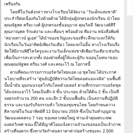
เพรียงกัน
โดยที่ในวันดังกล่าวทางโรงเรียนได้จัดงาน “วันเด็กแห่งชาติ”
ประจำปีต่อเนื่องกันไปด้วยด้วย ได้มีกลุ่มผู้ปกครองนักเรียน นำโดย
คุณณัฐพล ตรียะวงศ์ ผู้ปกครองชั้นอนุบาล คุณวิลลี่ วัฒนวงศ์คีรี
คุณภาณุพล รักแต่งาม และเพื่อนๆ พร้อมด้วย ทีมงาน หนังสือพิมพ์
“สยามทาวน์ ยูเอส” ได้นำของขวัญและของที่ระลึกมาแจกให้กับ
นักเรียนในวันอาทิตย์เพียงวันเดียว โดยแจกไม่อั้น ทางโรงเรียนจึง
จัดให้มีงานพิธีไหว้ครูและงานวันเด็กแห่งชาติเพียงวันเดียวเช่นกัน
เพื่อเป็นการสะดวกทั้ง สองฝ่ายทั้งผู้ให้และผู้รับ ขออนุโมทนาขอบ
คุณคุณณัฐพล ตรียะวงศ์ และคณะไว้ ณ โอกาสนี้
ตามที่คณะกรรมการบอร์ดวัดไทยแอล.เอ.ชุดใหม่ ได้ประกาศ
นโยบายที่จะสร้าง “ศูนย์ปฏิบัติธรรมวัดไทยลอสแองเจลิส” บนพื้นที่
ปั๊มน้ำมัน มุมถนนรอสโกกับโคลด์วอเตอร์ ตามที่กรรมการบอร์ดชุด
ได้แปลนเอาไว้ โดยเป็นตึก 4 ชั้น ประกอบ ด้วยใต้ดิน 2 ชั้น เป็นที่
จอดรถจำนวน 200 คน และอีก 2 ชั้นบนพื้นดิน เป็นสถานที่ปฏิบัติ
ธรรม และรองรับกิจกรรมทั่ว ไปของชุมชนไทย โดยกำหนดวาง
ศิลาฤกษ์ในวันอาทิตย์ที่ 12 มิถุนายน 2559 ซึ่งเป็นวันทำบุญอายุ
วัฒนมงคลครบ 7 รอบ ของหลวงพ่อใหญ่ ท่านเจ้าคุณพระเทพ
มงคลวิเทศ ขณะนี้ได้มีญาติโยมแจ้งความจำนงขอจองเป็นเจ้าภาพ
สร้างที่จอดรถ ซึ่งทางวัดกำหนดราคาค่าก่อสร้างช่องละ 2,500