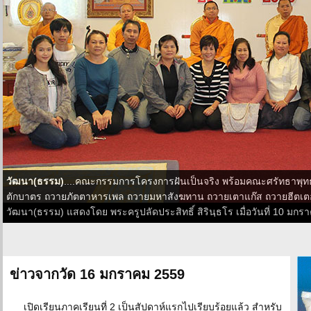
วัฒนา(ธรรม)
....คณะกรรมการโครงการฝันเป็นจริง พร้อมคณะศรัทธาพุท
ตักบาตร ถวายภัตตาหารเพล ถวายมหาสังฆทาน ถวายเตาแก๊ส ถวายฮีตเตอร์
วัฒนา(ธรรม) แสดงโดย พระครูปลัดประสิทธิ์ สิรินฺธโร เมื่อวันที่ 10 ม
ข่าวจากวัด 16 มกราคม 2559
เปิดเรียนภาคเรียนที่ 2 เป็นสัปดาห์แรกไปเรียบร้อยแล้ว สำหรับ