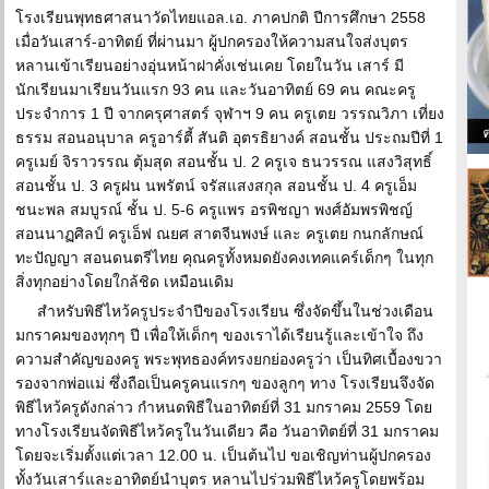
โรงเรียนพุทธศาสนาวัดไทยแอล.เอ. ภาคปกติ ปีการศึกษา 2558
เมื่อวันเสาร์-อาทิตย์ ที่ผ่านมา ผู้ปกครองให้ความสนใจส่งบุตร
หลานเข้าเรียนอย่างอุ่นหน้าฝาคั่งเช่นเคย โดยในวัน เสาร์ มี
นักเรียนมาเรียนวันแรก 93 คน และวันอาทิตย์ 69 คน คณะครู
ประจำการ 1 ปี จากครุศาสตร์ จุฬาฯ 9 คน ครูเตย วรรณวิภา เที่ยง
ธรรม สอนอนุบาล ครูอาร์ตี้ สันติ อุตรธิยางค์ สอนชั้น ประถมปีที่ 1
ครูเมย์ จิราวรรณ ตุ้มสุด สอนชั้น ป. 2 ครูเจ ธนวรรณ แสงวิสุทธิ์
สอนชั้น ป. 3 ครูฝน นพรัตน์ จรัสแสงสกุล สอนชั้น ป. 4 ครูเอ็ม
ชนะพล สมบูรณ์ ชั้น ป. 5-6 ครูแพร อรพิชญา พงศ์อัมพรพิชญ์
สอนนาฏศิลป์ ครูเอ็ฟ ณยศ สาตจีนพงษ์ และ ครูเตย กนกลักษณ์
ทะปัญญา สอนดนตรีไทย คุณครูทั้งหมดยังคงเทคแคร์เด็กๆ ในทุก
สิ่งทุกอย่างโดยใกล้ชิด เหมือนเดิม
สำหรับพิธีไหว้ครูประจำปีของโรงเรียน ซึ่งจัดขึ้นในช่วงเดือน
มกราคมของทุกๆ ปี เพื่อให้เด็กๆ ของเราได้เรียนรู้และเข้าใจ ถึง
ความสำคัญของครู พระพุทธองค์ทรงยกย่องครูว่า เป็นทิศเบื้องขวา
รองจากพ่อแม่ ซึ่งถือเป็นครูคนแรกๆ ของลูกๆ ทาง โรงเรียนจึงจัด
พิธีไหว้ครูดังกล่าว กำหนดพิธีในอาทิตย์ที่ 31 มกราคม 2559 โดย
ทางโรงเรียนจัดพิธีไหว้ครูในวันเดียว คือ วันอาทิตย์ที่ 31 มกราคม
โดยจะเริ่มตั้งแต่เวลา 12.00 น. เป็นต้นไป ขอเชิญท่านผู้ปกครอง
ทั้งวันเสาร์และอาทิตย์นำบุตร หลานไปร่วมพิธีไหว้ครูโดยพร้อม