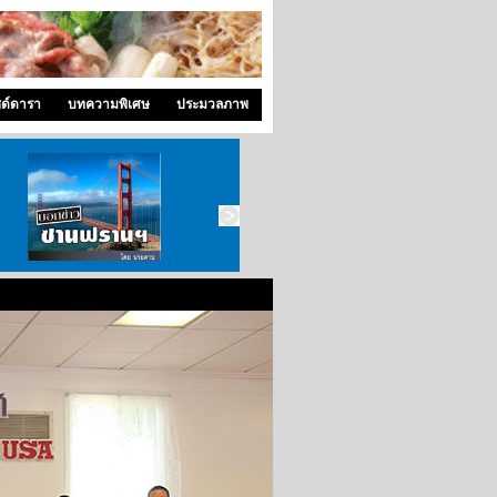
ซด์ดารา
บทความพิเศษ
ประมวลภาพ
บอกข่าว ซานฟราน
ท่องไปใน San Francisco
สังคมซีแอตเติ้ล