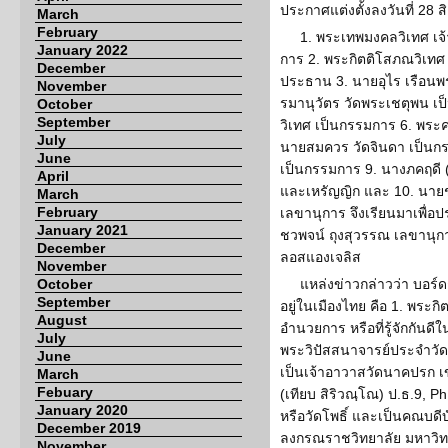
ประกาศแต่งตั้งลงวันที่ 28 
March
February
1. พระเทพมงคลวิเทศ เ
January 2022
การ 2. พระกิตติโสภณวิเทศ
December
ประธาน 3. นายอุไร เรือนพ
November
รมานุวัตร วัดพระเชตุพน เ
October
September
วิเทศ เป็นกรรมการ 6. พระค
July
นายสมควร วัดจินดา เป็นกร
June
เป็นกรรมการ 9. นางภคฤดี 
April
และเหรัญญิก และ 10. นาย
March
February
เลขานุการ จึงเรียนมาเพื่อ
January 2021
ชวพจน์ ถุงสุวรรณ เลขาน
December
ลอสแองเจลิส
November
October
แหล่งข่าวกล่าวว่า บอร์ดช
September
อยู่ในเมืองไทย คือ 1. พร
August
อำนวยการ หรือที่รู้จักกันด
July
พระวิปัสสนาจารย์ประจำวัด 
June
เป็นเจ้าอาวาสวัดนาคปรก เข
March
Febuary
(เทียบ สิริวณฺโณ) ป.ธ.9, P
January 2020
หรือวัดโพธิ์ และเป็นคณบดี
December 2019
ลงกรณราชวิทยาลัย มหาวิ
November