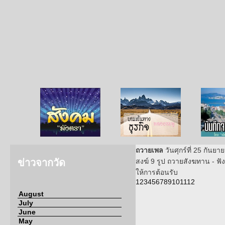
สังคมมังตรา
บนเส้นทางธุรกิจ
บันทึก
ถวายเพล
วันศุกร์ที่ 25 กัน
ข่าวจากวัด
สงฆ์ 9 รูป ถวายสังฆทาน - ฟั
ให้การต้อนรับ
1
2
3
4
5
6
7
8
9
10
11
12
August
July
June
May