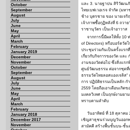
และ 3. นายฐาปน สิริวัฒนภั
October
September
ไทยเบฟเวอเรจ จำกัด (มหาชน
August
ช้าง บุตรชาย ของ นายเจริญ 
July
เจ้าภาพซื้อกุฏิหลังที่ 6 ถวา
June
ราชานุวัตร เป็นเจ้าอาวาส
May
April
จากการนี้มีผลให้ทั้ง 1
March
of Directors) หรือบอร์ดวั
February
ประชุมร่วมกันเป็นครั้งแรกที
January 2019
เกี่ยวกับกิจการของวัด แล
December
November
งานของวัดต่อไป ซึ่งสิ่งแรก
October
ศูนย์วัฒนธรรม ต่อจากชุดที่แล
September
ธรรมวัดไทยลอสแองเจลิส”
August
การ ปฏิบัติธรรมเป็นหลัก ก
July
2559 โดยถือเอาเดือนเกิดข
June
May
มงคลวิเทศ เป็นฤกษ์งามยามด
April
ทราบตามลำดับ
March
February
วันอาทิตย์ ที่ 18 ตุลา
January 2018
December 2017
เชิญสาธุชนร่วมบุญวันออก
November
สามัคคี สร้างพื้นชั้นบน-ชั