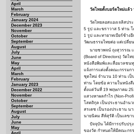
April
March
วัดไทยตั้งบอร์ดใหม่แล้ว
February
January 2024
วัดไทยลอสแองเจลิสประกา
December 2023
5 รูป และฆราวาส 5 ท่าน โ
November
1 รูป และทายาทเบียร์ช้างอี
October
September
วัฒนธรรมไทยต่อ แต่เปลี่ยนช
August
นายชวพจน์ ถุงสุวรรณ
July
(Board of Directors) วัดไ
June
May
หนังสือพิมพ์และสื่อมวลชนท
April
แจ้งการแต่งตั้งคณะกรรมกา
March
ชุดใหม่ จำนวน 10 ท่าน เป็นบอ
February
ท่าน โดยข้อ ความในหนังสือแ
January 2023
ตั้งแต่วันที่ 19 พฤษภาคม 2
December 2022
November
แสวงหาผลกำไร (Non-Profit 
October
โสตถิกุล เป็นประธานอำนว
September
สรเดช เป็นรองประธาน นาย
August
นายนิคม สีห์สุรัติ เป็นเลขา
July
June
ปัจจุบัน ได้มีการปรับป
May
ของวัด กำหนดให้มีคณะกร
April