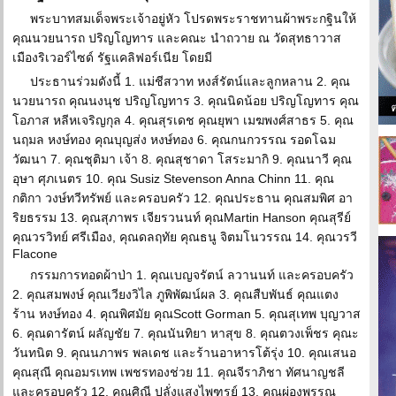
พระบาทสมเด็จพระเจ้าอยู่หัว โปรดพระราชทานผ้าพระกฐินให้
คุณนวยนารถ ปริญโญทาร และคณะ นำถวาย ณ วัดสุทธาวาส
เมืองริเวอร์ไซด์ รัฐแคลิฟอร์เนีย โดยมี
ประธานร่วมดังนี้ 1. แม่ชีสวาท หงส์รัตน์และลูกหลาน 2. คุณ
นวยนารถ คุณนงนุช ปริญโญทาร 3. คุณนิดน้อย ปริญโญทาร คุณ
โอภาส หลีหเจริญกุล 4. คุณสุรเดช คุณยุพา เมฆพงศ์สาธร 5. คุณ
นฤมล หงษ์ทอง คุณบุญส่ง หงษ์ทอง 6. คุณกนกวรรณ รอดโฉม
วัฒนา 7. คุณชุติมา เจ้า 8. คุณสุชาดา โสระมากิ 9. คุณนาวี คุณ
อุษา ศุภเนตร 10. คุณ Susiz Stevenson Anna Chinn 11. คุณ
กติกา วงษ์ทวีทรัพย์ และครอบครัว 12. คุณประธาน คุณสมพิศ อา
ริยธรรม 13. คุณสุภาพร เจียรวนนท์ คุณMartin Hanson คุณสุรีย์
คุณวรวิทย์ ศรีเมือง, คุณดลฤทัย คุณธนู จิตมโนวรรณ 14. คุณวรวี
Flacone
กรรมการทอดผ้าป่า 1. คุณเบญจรัตน์ ลวานนท์ และครอบครัว
2. คุณสมพงษ์ คุณเวียงวิไล ภูพิพัฒน์ผล 3. คุณสืบพันธ์ คุณแตง
ร้าน หงษ์ทอง 4. คุณพิศมัย คุณScott Gorman 5. คุณสุเทพ บุญวาส
6. คุณดารัตน์ ผลัญชัย 7. คุณนันทิยา หาสุข 8. คุณตวงเพ็ชร คุณะ
วันทนิต 9. คุณนภาพร พลเดช และร้านอาหารโต้รุ่ง 10. คุณเสนอ
คุณสุณี คุณอมรเทพ เพชรทองช่วย 11. คุณจีราภิชา ทัศนาญชลี
และครอบครัว 12. คุณศิณี ปลั่งแสงไพฑูรย์ 13. คุณผ่องพรรณ