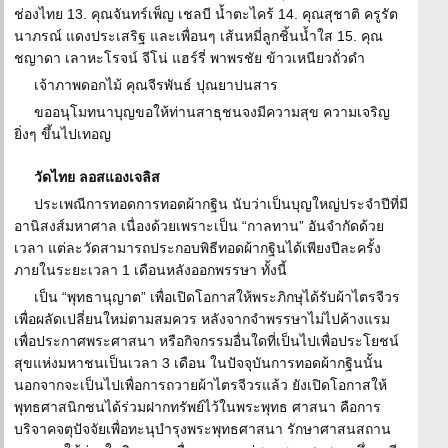
ช่องไทย 13. คุณจันทร์เพ็ญ เชลบี น้ำตะไคร้ 14. คุณสุชาติ ครูรัต
นาภรณ์ แดงประเสริฐ และเพื่อนๆ เส้นหมี่ลูกชิ้นน้ำใส 15. คุณ
ชญาดา เลาหะโรจน์ จีโน่ แฮร์รี่ พาพรชัย ข้าวเหนียวถั่วดำ
เจ้าภาพดอกไม้ คุณจีรพันธ์ ปุณยาปนสาร
ขออนุโมทนาบุญขอให้ท่านสาธุชนจงมีความสุข ความเจริญ
ยิ่งๆ ขึ้นไปเทอญ
วัดไทย ลอสแองเจลิส
ประเพณีการทอดการทอดผ้ากฐิน นับว่าเป็นบุญใหญ่ประจำปีที่มี
อานิสงส์มหาศาล เนื่องด้วยเพราะเป็น “กาลทาน” อันจำกัดด้วย
เวลา แต่ละวัดสามารถประกอบพิธีทอดผ้ากฐินได้เพียงปีละครั้ง
ภายในระยะเวลา 1 เดือนหลังออกพรรษา ทั้งนี้
เป็น “พุทธานุญาต” เพื่อเปิดโอกาสให้พระภิกษุได้รับผ้าไตรจีวร
เพื่อผลัดเปลี่ยนใหม่ตามสมควร หลังจากจำพรรษาไม่ไปค้างแรม
เพื่อประกาศพระศาสนา หรือกิจกรรมอื่นใดที่เป็นไปเพื่อประโยชน์
สุขแห่งมหาชนเป็นเวลา 3 เดือน ในปัจจุบันการทอดผ้ากฐินนั้น
นอกจากจะเป็นไปเพื่อการถวายผ้าไตรจีวรแล้ว ยังเปิดโอกาสให้
พุทธศาสนิกชนได้ร่วมฝากทรัพย์ไว้ในพระพุทธ ศาสนา คือการ
บริจาคจตุปัจจัยเพื่อทะนุบำรุงพระพุทธศาสนา รักษาศาสนสถาน