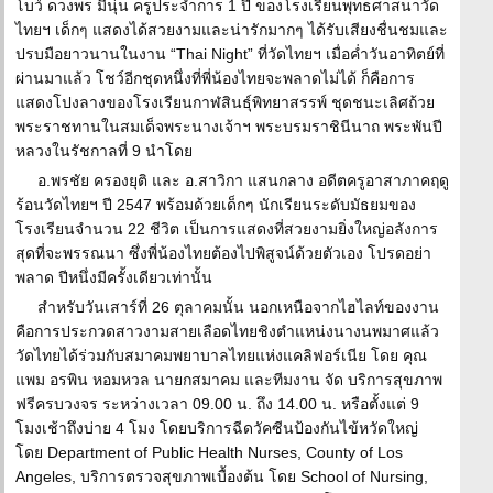
โบว์ ดวงพร มีนุ่น ครูประจำการ 1 ปี ของโรงเรียนพุทธศาสนาวัด
ไทยฯ เด็กๆ แสดงได้สวยงามและน่ารักมากๆ ได้รับเสียงชื่นชมและ
ปรบมือยาวนานในงาน “Thai Night” ที่วัดไทยฯ เมื่อค่ำวันอาทิตย์ที่
ผ่านมาแล้ว โชว์อีกชุดหนึ่งที่พี่น้องไทยจะพลาดไม่ได้ ก็คือการ
แสดงโปงลางของโรงเรียนกาฬสินธุ์พิทยาสรรพ์ ชุดชนะเลิศถ้วย
พระราชทานในสมเด็จพระนางเจ้าฯ พระบรมราชินีนาถ พระพันปี
หลวงในรัชกาลที่ 9 นำโดย
อ.พรชัย ครองยุติ และ อ.สาวิกา แสนกลาง อดีตครูอาสาภาคฤดู
ร้อนวัดไทยฯ ปี 2547 พร้อมด้วยเด็กๆ นักเรียนระดับมัธยมของ
โรงเรียนจำนวน 22 ชีวิต เป็นการแสดงที่สวยงามยิ่งใหญ่อลังการ
สุดที่จะพรรณนา ซึ่งพี่น้องไทยต้องไปพิสูจน์ด้วยตัวเอง โปรดอย่า
พลาด ปีหนึ่งมีครั้งเดียวเท่านั้น
สำหรับวันเสาร์ที่ 26 ตุลาคมนั้น นอกเหนือจากไฮไลท์ของงาน
คือการประกวดสาวงามสายเลือดไทยชิงตำแหน่งนางนพมาศแล้ว
วัดไทยได้ร่วมกับสมาคมพยาบาลไทยแห่งแคลิฟอร์เนีย โดย คุณ
แพม อรพิน หอมหวล นายกสมาคม และทีมงาน จัด บริการสุขภาพ
ฟรีครบวงจร ระหว่างเวลา 09.00 น. ถึง 14.00 น. หรือตั้งแต่ 9
โมงเช้าถึงบ่าย 4 โมง โดยบริการฉีดวัคซีนป้องกันไข้หวัดใหญ่
โดย Department of Public Health Nurses, County of Los
Angeles, บริการตรวจสุขภาพเบื้องต้น โดย School of Nursing,