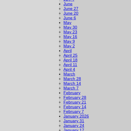
June
June 27
June 20
June 6
May
May 30
May 23
May 16
May 9
May 2
April
April 25
April 18
April 11
April 4
March
March 28
March 14
March 7
February
February 28
February 21
February 14
February 7
January 2026
January 31
January 24
January 17