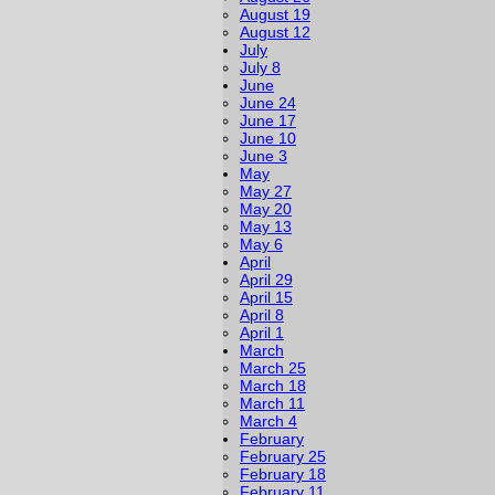
August 19
August 12
July
July 8
June
June 24
June 17
June 10
June 3
May
May 27
May 20
May 13
May 6
April
April 29
April 15
April 8
April 1
March
March 25
March 18
March 11
March 4
February
February 25
February 18
February 11