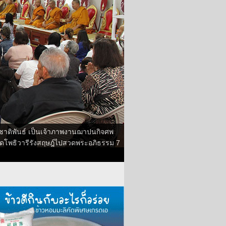
ล ชาติพันธ์ เป็นเจ้าภาพงานฌาปนกิจศพ
กวัดโพธิวารีรังสฤษฎ์ไปสวดพระอภิธรรม 7