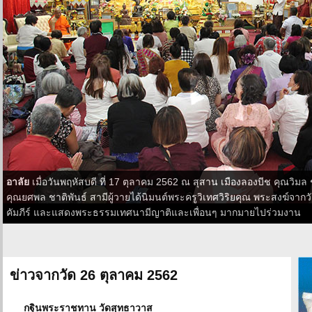
อาลัย
เมื่อวันพฤหัสบดี ที่ 17 ตุลาคม 2562 ณ สุสาน เมืองลองบีช คุณวิม
คุณยศพล ชาติพันธ์ สามีผู้วายได้นิมนต์พระครูวิเทศวิริยคุณ พระสงฆ์จา
คัมภีร์ และแสดงพระธรรมเทศนามีญาติและเพื่อนๆ มากมายไปร่วมงาน
ข่าวจากวัด 26 ตุลาคม 2562
กฐินพระราชทาน วัดสุทธาวาส