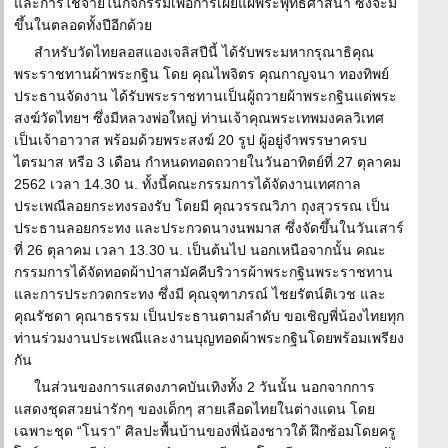
และการใช้จ่ายในกิจกรรมเพื่อการเผยแผ่พระพุทธศาสนา ซึ่งจะมี
ขึ้นในตลอดทั้งปีอีกด้วย
สำหรับวัดไทยลอสแองเจลิสปีนี้ ได้รับพระมหากรุณาธิคุณ
พระราชทานผ้าพระกฐิน โดย คุณไพจิตร คุณกาญจนา ทองทิพย์
ประธานจัดงาน ได้รับพระราชทานเป็นผู้ถวายผ้าพระกฐินแด่พระ
สงฆ์วัดไทยฯ ซึ่งมีหลวงพ่อใหญ่ ท่านเจ้าคุณพระเทพมงคลวิเทศ
เป็นเจ้าอาวาส พร้อมด้วยพระสงฆ์ 20 รูป ผู้อยู่จำพรรษาครบ
ไตรมาส หรือ 3 เดือน กำหนดทอดถวายในวันอาทิตย์ที่ 27 ตุลาคม
2562 เวลา 14.30 น. ทั้งนี้คณะกรรมการได้จัดงานเทศกาล
ประเพณีลอยกระทงรองรับ โดยมี คุณวรรณวิภา ถุงสุวรรณ เป็น
ประธานลอยกระทง และประกวดนางนพมาส ซึ่งจัดขึ้นในวันเสาร์
ที่ 26 ตุลาคม เวลา 13.30 น. เป็นต้นไป นอกเหนือจากนั้น คณะ
กรรมการได้จัดทอดผ้าป่าสามัคคีบริวารผ้าพระกฐินพระราชทาน
และการประกวดกระทง ซึ่งมี คุณจุฑาภรณ์ ไชยรัตน์ติเวช และ
คุณรัชดา คุณาธรรม เป็นประธานตามลำดับ ขอเชิญพี่น้องไทยทุก
ท่านร่วมงานประเพณีและงานบุญทอดผ้าพระกฐินโดยพร้อมเพรียง
กัน
ในส่วนของการแสดงภาคบันเทิงทั้ง 2 วันนั้น นอกจากการ
แสดงชุดสวยน่ารักๆ ของเด็กๆ สายเลือดไทยในต่างแดน โดย
เฉพาะชุด “โนรา” ศิลปะพื้นบ้านของพี่น้องชาวใต้ ฝึกซ้อมโดยครู