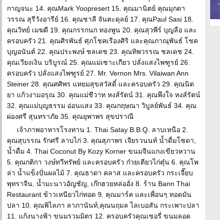
กาญจนะ 14. คุณMark Yoopresert 15. คุณมานิตย์ คุณมุกดา
วรรณ สุรีวังอารีย์ 16. คุณชาลี จันตะดุลย์ 17. คุณPaul Sasi 18.
คุณวิทย์ เมฆดี 19. คุณกรรกนก ทองพูน 20. คุณสุวพีร์ บุญลือ และ
ครอบครัว 21. คุณศิรพันธ์ ศุภโชคเรืองศิริ และคุณภาณุพันธ์ โชค
บุญอนันต์ 22. คุณประพงษ์ ชลเดช 23. คุณทิพวรรณ ชลเดช 24.
คุณเวียงเงิน บริบูรณ์ 25. คุณแม่เซาะเกียว ปลั่งแสงไพฑูรย์ 26.
ครอบครัว ปลั่งแสงไพฑูรย์ 27. Mr. Vernon Mrs. Vilaiwan Ann
Steiner 28. คุณศศิพร แหยมสุขสวัสดิ์ และครอบครัว 29. คุณนิต
ยา แก้วงามอรุณ 30. คุณแม่ชีวาท หงส์รัตน์ 31. คุณพึงใจ หงส์รัตน์
32. คุณแม่บุญธรรม อ่อนแสง 33. คุณกฤษณา วิบูลย์พันธ์ 34. คุณ
ผ่องศรี สุนทราภัย 35. คุณยุพาพร สุขปราณี
เจ้าภาพอาหารโรงทาน 1. Thai Satay B.B.Q. ลาบเหนือ 2.
คุณสุบรรณ รักศรี ลาบไก่ 3. คุณสุภาพร เจียรวนนท์ น้ำดื่มโซดา,
น้ำดื่ม 4. Thai Coconut By Kozy Korner ขนมจีนแกงเขียวหวาน
5. คุณกติกา วงษ์ทวีทรัพย์ และครอบครัว ก๋วยเตียวไก่ตุ๋น 6. คุณโพ
ล่า น้ำแข็งปั่นผลไม้ 7. คุณธาดา คลาส และครอบครัว กระเจี๊ยบ
พุทราจีน, น้ำมะนาวอัญชัญ, เก๊กฮวยหล่ออั่ง 8. ร้าน Bann Thai
Restaurant ข้าวเหนียวไก่ทอด 9. คุณมาร์ค และเพื่อนๆ ทอดมัน
ปลา 10. คุณพิไลภา ลาภานันท์,คุณนฤมล ไลเบอสัน กระเพาะปลา
11. แก้งนางฟ้า ขนมรวมมิตร 12. ครอบครัวคุณเชอรี่ ขนมลอด