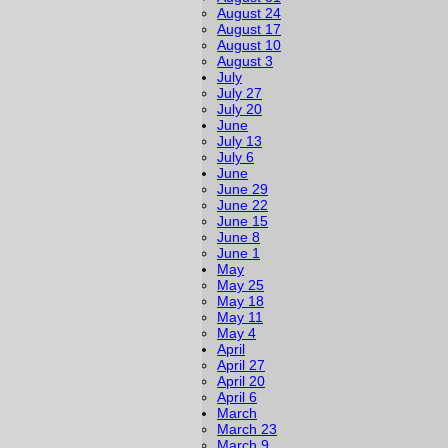
August 24
August 17
August 10
August 3
July
July 27
July 20
June
July 13
July 6
June
June 29
June 22
June 15
June 8
June 1
May
May 25
May 18
May 11
May 4
April
April 27
April 20
April 6
March
March 23
March 9