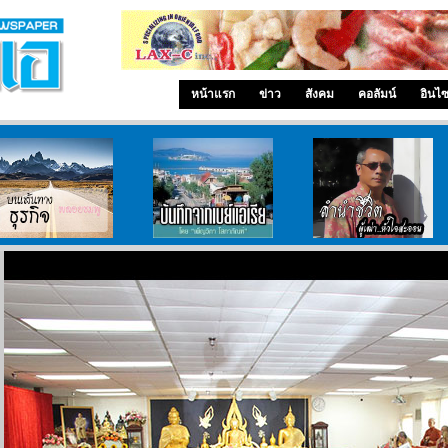
หน้าแรก
ข่าว
สังคม
คอลัมน์
อินไ