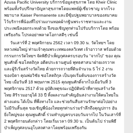
Azusa Pacific University บริการข้อมูลสุขภาพ โดย Kheir Clinic
พร้อมทั้งรับปรึกษาปัญหาสุขภาพโดยแพทย์ผู้เชี่ยวชาญ จากโรง
พยาบาล Kaiser Permanente และมีซุ้มปฐมพยาบาลของสมาคม
ไว้บริการพี่น้องที่ไปร่วมงานทอดผ้ากฐินพระราชทานและงาน
ประเพณีลอยกระทงด้วย จึงขอเชิญทุกท่านไปรับบริการโดย พร้อม
เพรียงกัน โปรดอย่าพลาดโอกาสดีๆ เช่นนี้
วันเสาร์ที่ 2 พฤศจิกายน 2562 เวลา 09.30 น. วัดไทยฯ โดย
หลวงพ่อใหญ่ ท่านเจ้าคุณพระเทพมงคลวิเทศ เจ้าอาวาส พร้อมด้วย
กรรมการวัดไทยฯ จัดพิธีบำเพ็ญกุศลครบรอบวัน “จากไป” ของ คุณ
พูนศักดิ์ ซอโสตถิกุล อดีตประธานศูนย์ พุทธศาสนาฝ่ายเถรวาท
และผู้ริเริ่มสร้างวัดไทย ด้วยการถวายที่ดินจำนวน 5 ไร่ 2 งาน
ของบิดา คุณพ่อวิชัย ซอโสตถิกุล เป็นจุดเริ่มต้นของการสร้างวัด
ไทย เมื่อวันที่ 18 พฤษภาพ 2515 คุณพูนศักดิ์จากไปเมื่อวันที่ 3
พฤศจิกายน 2517 ด้วย อุบัติเหตุขณะปฏิบัติหน้าที่หาทุนสร้างวัด
ไทย สิริรวมอายุได้ 33 ปี ทิ้งผลงานสำคัญอันสง่างามให้คนไทยใน
ต่างแดน ได้เป็น ที่พึ่งทางใจ และช่วยกันสืบสานรักษาต่อไปอย่าง
ไม่มีวันสิ้นสุด ขอเชิญพี่น้องไทยทุกท่านร่วมรำลึกถึงคุณูปการ อัน
ยิ่งใหญ่ของ คุณพูนศักดิ์ ร่วมทำบุญครบรอบวันจากไป ในวันเสาร์ที่
2 พฤศจิกายนดังกล่าว โดยเริ่มเวลา 09.30 น. เป็นต้นไป ร่วมพิธี
บำเพ็ญกุศลบนอุโบสถศาลาโดยพร้อมเพรียงกัน