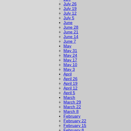
July 26
July 19
July 12
July 5
June
June 28
June 21
June 14
June 7
May
May 31
May 24
May 17
May 10
May 3
April
April 26
April 19
April 12
April 5
March
March 29
March 22
March 8
February
February 22
February 15
February 8