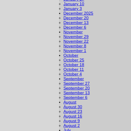
January 10
January 3
December 2025
December 20
December 13
December 6
November
November 29
November 22
November 8
November 1
October
October 25
October 18
October 11
October 4
September
September 27
September 20
September 13
September 6
August
August 30
August 23
August 16
August 9
August 2
July