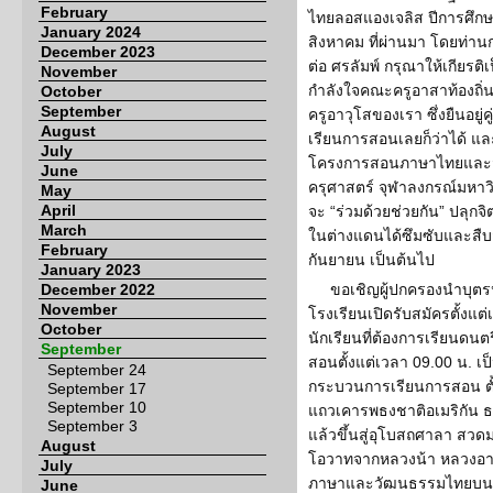
February
ไทยลอสแองเจลิส ปีการศึกษา 
January 2024
สิงหาคม ที่ผ่านมา โดยท่า
December 2023
ต่อ ศรลัมพ์ กรุณาให้เกียร
November
กำลังใจคณะครูอาสาท้องถิ่น
October
September
ครูอาวุโสของเรา ซึ่งยืนอยู่ค
August
เรียนการสอนเลยก็ว่าได้ แ
July
โครงการสอนภาษาไทยและ
June
ครุศาสตร์ จุฬาลงกรณ์มหา
May
April
จะ “ร่วมด้วยช่วยกัน” ปลุก
March
ในต่างแดนได้ซึมซับและสืบสา
February
กันยายน เป็นต้นไป
January 2023
December 2022
ขอเชิญผู้ปกครองนำบุตร
November
โรงเรียนเปิดรับสมัครตั้งแต
October
นักเรียนที่ต้องการเรียนดน
September
สอนตั้งแต่เวลา 09.00 น. เ
September 24
กระบวนการเรียนการสอน ตั้ง
September 17
September 10
แถวเคารพธงชาติอเมริกัน ธ
September 3
แล้วขึ้นสู่อุโบสถศาลา สว
August
โอวาทจากหลวงน้า หลวงอา ห
July
ภาษาและวัฒนธรรมไทยบนศ
June