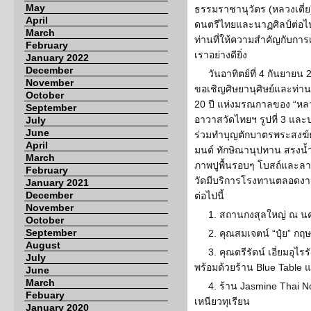
May
ธรรมราชานุวัตร (หลวงเตี่ย)
April
ดนตรีไทยและนาฏศิลป์ต่อไ
March
ท่านที่ให้ความสำคัญกับก
February
เราอย่างดียิ่ง
January 2022
December
วันอาทิตย์ที่ 4 กันยายน 
November
ขอเชิญศิษยานุศิษย์และท่านท
October
20 ปี แห่งมรณกาลของ “หลว
September
อาวาสวัดไทยฯ รูปที่ 3 แ
July
June
ร่วมทำบุญตักบาตรพระสงฆ์
April
มนต์ ทักษิณานุปทาน สรงน้ำ
March
ภาพปูพื้นรอบๆ โบสถ์และล
February
วัดมีบริการโรงทานตลอดงา
January 2021
December
ต่อไปนี้
November
1. สถานกงสุลใหญ่ ณ น
October
September
2. คุณสมเจตน์ “ปุ๋ย” กฤ
August
3. คุณตรีรัตน์ เอี่ยมอุไ
July
พร้อมด้วยร้าน Blue Table แ
June
March
4. ร้าน Jasmine Thai N
Febuary
เหนียวทุเรียน
January 2020