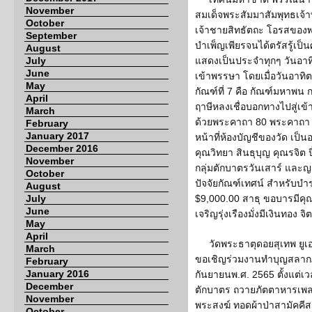
November
สมเด็จพระสัมมาสัมพุทธเจ้
October
เจ้าชายสิทธัตถะ โอรสของ
September
บำเพ็ญเพียรจนได้ตรัสรู้เป็
August
July
แสดงเป็นประจำทุกๆ วันอาท
June
เข้าพรรษา โดยเมื่อวันอาทิตย
May
กัณฑ์ที่ 7 คือ กัณฑ์มหาพน ก
April
ฤาษีหลงเชื่อบอกทางไปสู่เข
March
ด้วยพระคาถา 80 พระคาถา 
February
January 2017
หน้าที่ห้องบัญชีของวัด เป็
December 2016
คุณวิทยา สินธุบุญ คุณรจิต 
November
กลุ่มตักบาตรวันเสาร์ และญ
October
ปัจจัยกัณฑ์เทศน์ สำหรับบำ
August
July
$9,000.00 สาธุ ขอบารมีคุ
June
เจริญรุ่งเรืองมั่งมีเงินท
May
April
วัดพระธาตุดอยสุเทพ ยูเอ
March
ขอเชิญร่วมงานทำบุญสลากภั
February
January 2016
กันยายนพ.ศ. 2565 ตั้งแต่เ
December
ตักบาตร ถวายภัตตาหารเพ
November
พระสงฆ์ ทอดผ้าป่าสามัคคี
October