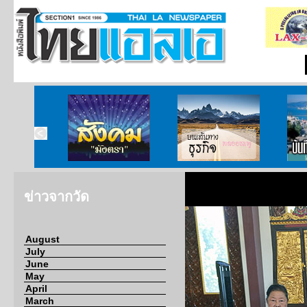
ากกงสุล
สังคมมังตรา
บนเส้นทางธุรกิจ
บั
ข่าวจากวัด
August
July
June
May
April
March