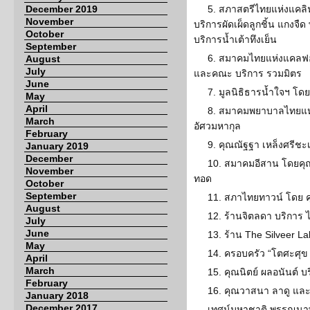
December 2019
5. สภาสตรีไทยแห่งแคลิฟ
November
บริการผัดเผ็ดลูกชิ้น แกงจืด
October
บริการน้ำเต้าทึงเย็น
September
6. สมาคมไทยแห่งแคลฟอร์
August
July
และคณะ บริการ รวมมิตร
June
7. มูลนิธิธารน้ำใจฯ โ
May
April
8. สมาคมพยาบาลไทยแห่
March
อัศวมหากุล
February
9. คุณณัฐฐา เหล็งศรีชะเ
January 2019
December
10. สมาคมอีสาน โดยคุณ
November
ทอด
October
September
11. สภาไทยทาวน์ โดย คุ
August
12. ร้านจิตลดา บริการ ไ
July
June
13. ร้าน The Silveer L
May
14. ครอบครัว “โตศะศุข
April
March
15. คุณนิตย์ ผลอนันต์ 
February
16. คุณวาสนา ลาดู และ 
January 2018
December 2017
เทศน์มหาชาติ พรรณนาพ