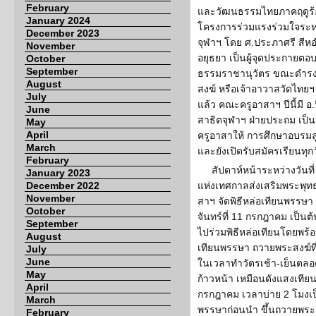
February
และวัฒนธรรมไทยภาคฤดูร้อ
January 2024
โครงการร่วมแรงร่วมใจระหว
December 2023
จุฬาฯ โดย ศ.ประภาศรี สีห
November
อยุธยา เป็นผู้จุดประกายตอ
October
September
ธรรมราชานุวัตร ขณะดำรงส
August
สงฆ์ หรือเจ้าอาวาสวัดไทยฯ เม
July
แล้ว คณะครูอาสาฯ ปีนี้มี อ.
June
สาธิตจุฬาฯ ฝ่ายประถม เป็น
May
April
ครูอาสาให้ การศึกษาอบรมล
March
และยังเปิดรับสมัครเรียนทุก
February
สัปดาห์หน้าระหว่างวันท
January 2023
December 2022
แห่งเทศกาลส่งเสริมพระพุท
November
สาฯ จัดพิธีหล่อเทียนพรรษา 
October
จันทร์ที่ 11 กรกฎาคม เป็น
September
ไปร่วมพิธีหล่อเทียนโดยพร้อ
August
เทียนพรรษา ถวายพระสงฆ์ที
July
June
ในเวลาทำวัตรเช้า-เย็นตลอ
May
ก้าวหน้า เหมือนดังแสงเทียน 
April
กรกฎาคม เวลาบ่าย 2 โมงเป
March
พรรษาก่อนนำ ขึ้นถวายพระค
February