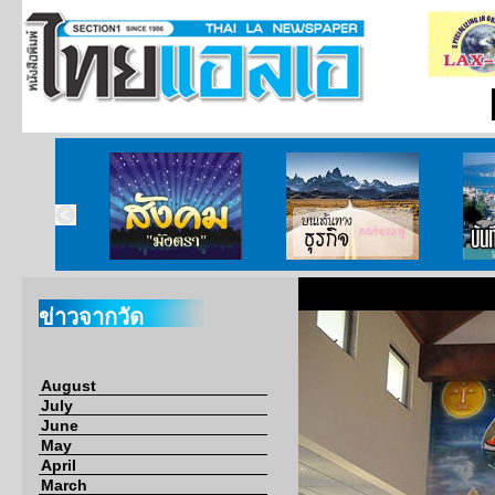
ากกงสุล
สังคมมังตรา
บนเส้นทางธุรกิจ
บั
ข่าวจากวัด
August
July
June
May
April
March