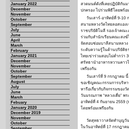
January 2022
สวดมนต์ดังที่เคยปฏิบัติกั
December
ปกครอง ไปร่วมพิธีโดยพร้อ
November
วันเสาร์-อาทิตย์ที่ 9-
October
สนามหลวงวัดไทยลอสแองเจ
September
July
ราชปริยัติโมลี รองเจ้าคณะ
June
ร่วมกับสำนักเรียนคณะสงฆ
April
จัดสอบซ่อมบาลีสนามหลวง 
March
ระดับความรู้ในด้านปริยัต
February
January 2021
ไทยเข่าร่วมสอบไม่ต่ำกว่า 
December
ศรัทธานำอาหารหวานคาวไป
November
เพรียงกัน
October
September
วันเสาร์ที่ 9 กรกฎาคม นี
August
ขอเชิญคณะกรรมการบริหารว
July
หารือเกี่ยวกับกิจกรรมขอ
June
วันมรณภาพ “หลวงเตี่ย” พร
March
อาทิตย์ที่ 4 กันยายน 2559 
Febuary
January 2020
โดยพร้อมเพรียงกัน
December 2019
November
วัดสุทธาวาสจัดทำบุญวั
October
ในวันอาทิตย์ที่ 17 กรกฎาคม
September