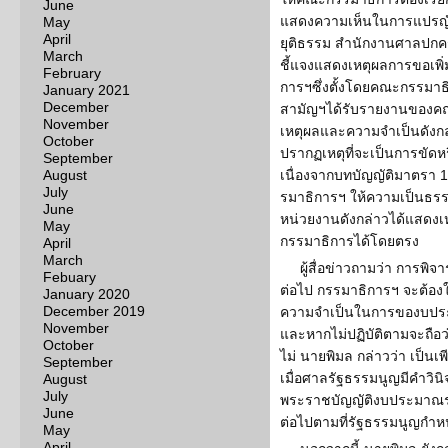
June
แสดงความเห็นในการแปรญัต
May
April
ยุติธรรม สำนักงานศาลปกค
March
ชี้แจงแสดงเหตุผลการขอเพ
February
การฯซึ่งตั้งโดยคณะกรรมา
January 2021
December
สามัญฯได้รับรายงานของคณ
November
เหตุผลและความจำเป็นดังกล
October
ปรากฏเหตุที่จะเป็นการขัดห
September
August
เนื่องจากบทบัญญัติมาตรา 
July
รมาธิการฯ ให้ความเป็นธรรม
June
หน่วยงานดังกล่าวได้แสดง
May
กรรมาธิการได้โดยตรง
April
March
ผู้สื่อข่าวถามว่า การพ
Febuary
ต่อไป กรรมาธิการฯ จะต้องใ
January 2020
December 2019
ความจำเป็นในการของบประ
November
และหากไม่ปฏิบัติตามจะถือว
October
ไม่ นายพิมล กล่าวว่า เป็นเ
September
เมื่อศาลรัฐธรรมนูญมีคำวิน
August
July
พระราชบัญญัติงบประมาณราย
June
ต่อไปตามที่รัฐธรรมนูญกำ
May
April