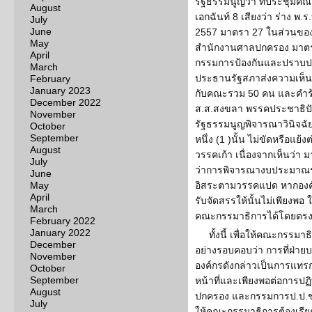
รัฐธรรมนูญว่า ที่ประชุมค
August
เอกฉันท์ 8 เสียงว่า ร่าง พ
July
June
2557 มาตรา 27 ในส่วนขอ
May
สำนักงานศาลปกครอง มาต
April
กรรมการป้องกันและปราบปรา
March
ประธานรัฐสภาส่งความเห็นข
February
January 2023
กับคณะรวม 50 คน และคำร้อ
December 2022
ส.ส.สงขลา พรรคประชาธิปั
November
รัฐธรรมนูญพิจารณาวินิจฉ
October
September
หนึ่ง (1 )นั้น ไม่ขัดหรือแ
August
วรรคเก้า เนื่องจากเห็นว่า 
July
ว่าการพิจารณางบประมาณร
June
May
อิสระตามวรรคแปด หากองค์ก
April
รับจัดสรรให้นั้นไม่เพียงพ
March
คณะกรรมาธิการได้โดยตร
February 2022
January 2022
ทั้งนี้ เพื่อให้คณะกรรมา
December
อย่างรอบคอบว่า การที่ฝ่า
November
องค์กรดังกล่าวเป็นการแทร
October
September
หน้าที่และเพียงพอต่อการปฏิ
August
ปกครอง และกรรมการป.ป.ช.ห
July
ให้คณะกรรมาธิการต้องเรีย