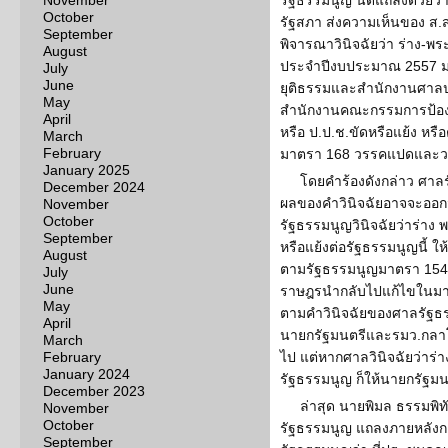
November
รัฐธรรมนูญ นัดแถลงด้วยว
October
รัฐสภา ส่งความเห็นของ ส.
September
พิจารณาวินิจฉัยว่า ร่าง-
August
ประจำปีงบประมาณ 2557 
July
June
ยุติธรรมและสำนักงานศาล
May
สำนักงานคณะกรรมการป้อง
April
หรือ ป.ป.ช.ขัดหรือแย้ง หรื
March
February
มาตรา 168 วรรคแปดและวรร
January 2025
โดยคำร้องดังกล่าว ศาลร
December 2024
ผลของคำวินิจฉัยอาจจะออกม
November
October
รัฐธรรมนูญวินิจฉัยว่าร่าง
September
หรือแย้งต่อรัฐธรรมนูญนี้ ให
August
ตามรัฐธรรมนูญมาตรา 154 ว
July
June
ราษฎรนำกลับไปแก้ไขในมาต
May
ตามคำวินิจฉัยของศาลรัฐธรร
April
นายกรัฐมนตรีและรมว.กลา
March
February
ไป แต่หากศาลวินิจฉัยว่าร่
January 2024
รัฐธรรมนูญ ก็ให้นายกรัฐม
December 2023
ล่าสุด นายพิมล ธรรมพิ
November
October
รัฐธรรมนูญ แถลงภายหลัง
September