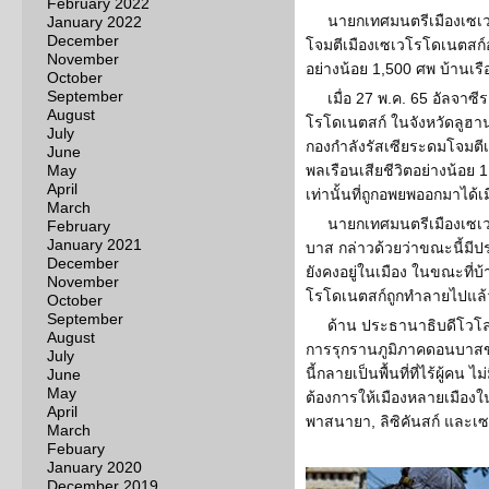
February 2022
นายกเทศมนตรีเมืองเซเว
January 2022
December
โจมตีเมืองเซเวโรโดเนตสก์อ
November
อย่างน้อย 1,500 ศพ บ้านเ
October
September
เมื่อ 27 พ.ค. 65 อัลจา
August
โรโดเนตสก์ ในจังหวัดลูฮา
July
กองกำลังรัสเซียระดมโจมตีเ
June
May
พลเรือนเสียชีวิตอย่างน้อย
April
เท่านั้นที่ถูกอพยพออกมาได้เม
March
นายกเทศมนตรีเมืองเซเวโ
February
January 2021
บาส กล่าวด้วยว่าขณะนี้ม
December
ยังคงอยู่ในเมือง ในขณะที่บ
November
โรโดเนตสก์ถูกทำลายไปแ
October
September
ด้าน ประธานาธิบดีโวโลดิ
August
การรุกรานภูมิภาคดอนบาสขอ
July
นี้กลายเป็นพื้นที่ที่ไร้ผู้คน
June
May
ต้องการให้เมืองหลายเมือง
April
พาสนายา, ลิซิคันสก์ และเ
March
Febuary
January 2020
December 2019