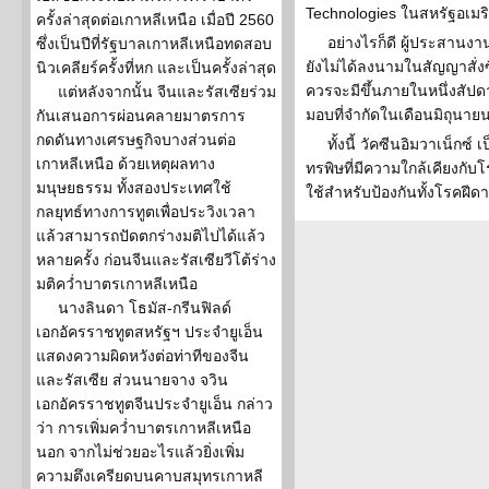
Technologies ในสหรัฐอเมร
ครั้งล่าสุดต่อเกาหลีเหนือ เมื่อปี 2560
อย่างไรก็ดี ผู้ประสานงา
ซึ่งเป็นปีที่รัฐบาลเกาหลีเหนือทดสอบ
ยังไม่ได้ลงนามในสัญญาสั่งซื้
นิวเคลียร์ครั้งที่หก และเป็นครั้งล่าสุด
ควรจะมีขึ้นภายในหนึ่งสัป
แต่หลังจากนั้น จีนและรัสเซียร่วม
มอบที่จำกัดในเดือนมิถุนายน 
กันเสนอการผ่อนคลายมาตรการ
กดดันทางเศรษฐกิจบางส่วนต่อ
ทั้งนี้ วัคซีนอิมวาเน็กซ์
เกาหลีเหนือ ด้วยเหตุผลทาง
ทรพิษที่มีความใกล้เคียงกับโ
มนุษยธรรม ทั้งสองประเทศใช้
ใช้สำหรับป้องกันทั้งโรคฝี
กลยุทธ์ทางการทูตเพื่อประวิงเวลา
แล้วสามารถปัดตกร่างมติไปได้แล้ว
หลายครั้ง ก่อนจีนและรัสเซียวีโต้ร่าง
มติคว่ำบาตรเกาหลีเหนือ
นางลินดา โธมัส-กรีนฟิลด์
เอกอัครราชทูตสหรัฐฯ ประจำยูเอ็น
แสดงความผิดหวังต่อท่าทีของจีน
และรัสเซีย ส่วนนายจาง จวิน
เอกอัครราชทูตจีนประจำยูเอ็น กล่าว
ว่า การเพิ่มคว่ำบาตรเกาหลีเหนือ
นอก จากไม่ช่วยอะไรแล้วยิ่งเพิ่ม
ความตึงเครียดบนคาบสมุทรเกาหลี