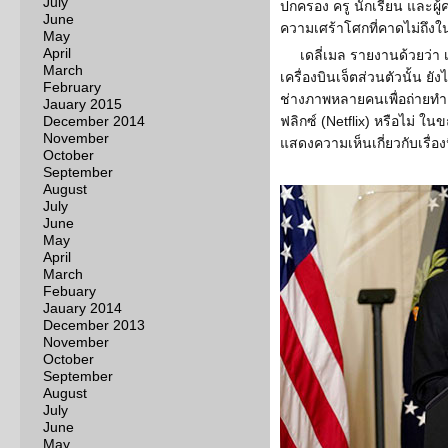
July
ปกครอง ครู นักเรียน และผู้ค
June
ความเศร้าโศกที่คาดไม่ถึงในค
May
April
เดลี่เมล รายงานด้วยว่า 
March
เครื่องบินเจ็ตส่วนตัวนั้น ยั
February
ช่างภาพหลายคนเพื่อถ่ายทำ
Jauary 2015
December 2014
ฟลิกซ์ (Netflix) หรือไม่ ใน
November
แสดงความเห็นเกี่ยวกับเรื่อง
October
September
August
July
June
May
April
March
Febuary
Jauary 2014
December 2013
November
October
September
August
July
June
May