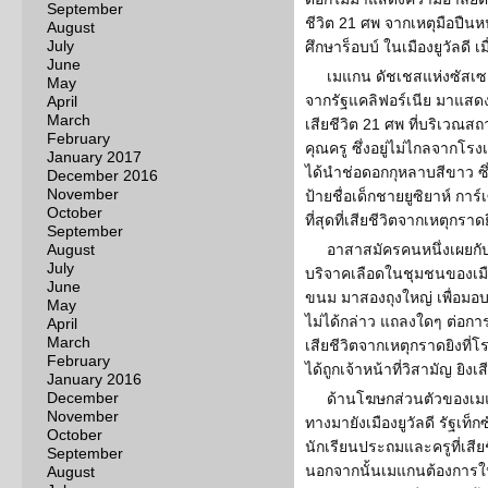
September
ชีวิต 21 ศพ จากเหตุมือปืนห
August
July
ศึกษาร็อบบ์ ในเมืองยูวัลดี เ
June
เมแกน ดัชเชสแห่งซัสเซ
May
จากรัฐแคลิฟอร์เนีย มาแสดง
April
March
เสียชีวิต 21 ศพ ที่บริเวณสถ
February
คุณครู ซึ่งอยู่ไม่ไกลจากโ
January 2017
ได้นำช่อดอกกุหลาบสีขาว ซึ่
December 2016
November
ป้ายชื่อเด็กชายยูซิยาห์ การ์
October
ที่สุดที่เสียชีวิตจากเหตุกราด
September
August
อาสาสมัครคนหนึ่งเผยกับเ
July
บริจาคเลือดในชุมชนของเมือง
June
ขนม มาสองถุงใหญ่ เพื่อมอบใ
May
ไม่ได้กล่าว แถลงใดๆ ต่อกา
April
March
เสียชีวิตจากเหตุกราดยิงที่โร
February
ได้ถูกเจ้าหน้าที่วิสามัญ ยิงเส
January 2016
December
ด้านโฆษกส่วนตัวของเมแก
November
ทางมายังเมืองยูวัลดี รัฐเท็
October
นักเรียนประถมและครูที่เสีย
September
นอกจากนั้นเมแกนต้องการให้
August