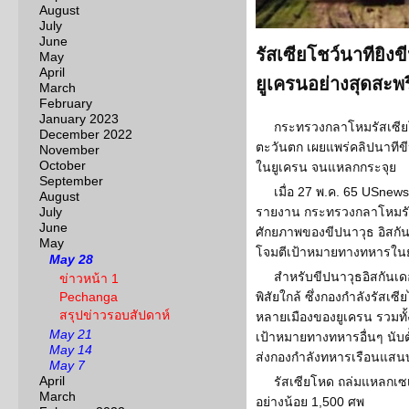
August
July
June
รัสเซียโชว์นาทียิงข
May
April
ยูเครนอย่างสุดสะพร
March
February
January 2023
กระทรวงกลาโหมรัสเซีย
December 2022
ตะวันตก เผยแพร่คลิปนาทีขี
November
October
ในยูเครน จนแหลกกระจุย
September
เมื่อ 27 พ.ค. 65 USnews
August
July
รายงาน กระทรวงกลาโหมรัส
June
ศักยภาพของขีปนาวุธ อิสกัน
May
โจมตีเป้าหมายทางทหารใน
May 28
สำหรับขีปนาวุธอิสกันเดอ
ข่าวหน้า 1
Pechanga
พิสัยใกล้ ซึ่งกองกำลังรัสเ
สรุปข่าวรอบสัปดาห์
หลายเมืองของยูเครน รวมทั้
May 21
เป้าหมายทางทหารอื่นๆ นับตั
May 14
ส่งกองกำลังทหารเรือนแสนบุก
May 7
April
รัสเซียโหด ถล่มแหลกเซ
March
อย่างน้อย 1,500 ศพ