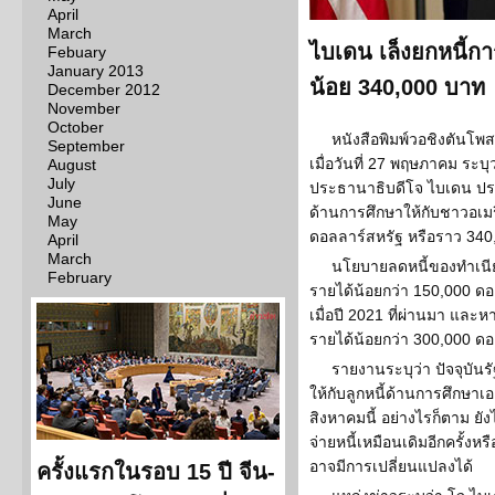
April
March
ไบเดน เล็งยกหนี้ก
Febuary
January 2013
น้อย 340,000 บาท
December 2012
November
October
หนังสือพิมพ์วอชิงตันโพ
September
เมื่อวันที่ 27 พฤษภาคม ระบ
August
July
ประธานาธิบดีโจ ไบเดน ประ
June
ด้านการศึกษาให้กับชาวอเมร
May
ดอลลาร์สหรัฐ หรือราว 340
April
March
นโยบายลดหนี้ของทำเนียบ
February
รายได้น้อยกว่า 150,000 ดอ
เมื่อปี 2021 ที่ผ่านมา และหา
รายได้น้อยกว่า 300,000 ด
รายงานระบุว่า ปัจจุบัน
ให้กับลูกหนี้ด้านการศึกษาเ
สิงหาคมนี้ อย่างไรก็ตาม ยัง
จ่ายหนี้เหมือนเดิมอีกครั้งห
อาจมีการเปลี่ยนแปลงได้
ครั้งแรกในรอบ 15 ปี จีน-