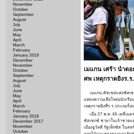
November
October
September
August
July
June
May
April
March
February
January 2019
December
November
เมแกน เศร้า นำดอก
October
September
ศพ เหตุกราดยิงร.ร
August
July
June
เมแกน ดัชเชสแห่งซัสเซ
May
แสดงความเสียใจต่อนักเรีย
April
March
เหตุกราดยิงที่ร.ร.ประถมร็อบบ
February
เมื่อ 27 พ.ค. 65 เดลี่เ
January 2018
ซัสเซกซ์ ชายาในเจ้าชายแฮร์
December 2017
November
เมืองยูวัลดี รัฐเท็กซัส ในสหร
October
ดอกไม้มาแสดงความอาลัยต่อเ