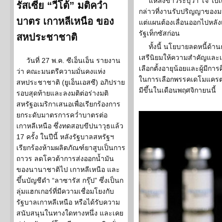
แหล่งข่าวระบุว่า โจ ไ
รัสเซีย “วีโต้” มติคว่ำ
กล่าวที่งานรับปริญญาของมห
บาตร เกาหลีเหนือ ของ
แต่แผนต้องเลื่อนออกไปหลั
รัฐเท็กซัสก่อน
สหประชาชาติ
ทั้งนี้ นโยบายลดหนี้ด้า
เสรีนิยมให้ความสำคัญและเป
วันที่ 27 พ.ค. ซีเอ็นเอ็น รายงาน
เลือกตั้งอายุน้อยและผู้มีกา
ว่า คณะมนตรีความมั่นคงแห่ง
ในการเลือกพรรคเดโมแครต ก
สหประชาชาติ (ยูเอ็นเอสซี) อภิปราย
มีขึ้นในเดือนพฤศจิกายนนี้
รอบสุดท้ายและลงมติต่อร่างมติ
สหรัฐอเมริกาเสนอเพื่อเรียกร้องการ
ยกระดับมาตรการคว่ำบาตรต่อ
เกาหลีเหนือ ซึ่งทดสอบขีปนาวุธแล้ว
17 ครั้ง ในปีนี้ หลังรัฐบาลสหรัฐฯ
เรียกร้องห้ามผลิตภัณฑ์ยาสูบเป็นการ
ถาวร ลดโควต้าการส่งออกน้ำมัน
ของนานาชาติไป เกาหลีเหนือ และ
ขึ้นบัญชีดำ “ลาซารัส กรุ๊ป” ซึ่งเป็นก
ลุ่มแฮกเกอร์ที่มีความเชื่อมโยงกับ
รัฐบาลเกาหลีเหนือ หรือได้รับความ
สนับสนุนในทางใดทางหนึ่ง และเคย