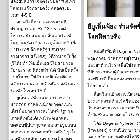
ปล่อยมัลแวร์โจมตีระบบการเงินทั่ว
โลกมาแล้วหลายครั้ง ตลอดระยะ
เวลา 4-5 ปี
อย่างไรก็ตาม ผลการลงมติ
อียูเห็นพ้อง ร่วมจัดซ
ปรากฏว่า สมาชิก 13 ประเทศ
ให้การสนับสนุน แต่จีนและรัสเซีย
โรคฝีดาษลิง
ในฐานะสมาชิกถาวรยูเอ็นเอสซี (อีก
3 ประเทศ คือ สหรัฐฯ สหราช
หนังสือพิมพ์ Dagens Nyhe
อาณาจักร ฝรั่งเศส) ใช้อำนาจยับยั้ง
พฤษภาคม ว่าสหภาพยุโรป (อียู
(วีโต้) ทำให้ยูเอ็นเอสซีไม่สามารถ
และยาต้านไวรัสเพื่อใช้ใน
รับรองร่างมติดังกล่าวได้ นับเป็นครั้ง
ที่มีรายงานพบผู้ป่วยมากกว
แรกในการใช้อำนาจยับยั้งมติการ
แอฟริกาที่เป็นแหล่งแพร่ระบา
คว่ำบาตร ต่อเกาหลีเหนือของจีนและ
ได้ยากแล้ว
รัสเซียในรอบ 15 ปี
สื่อสวีเดนอ้างการเปิดเผ
ยูเอ็นเอสซีผ่านมาตรการคว่ำ
ประสานงานด้านวัคซีนของสวีเ
บาตรต่อเกาหลีเหนืออย่างต่อเนื่อง
ว่า หลังจากการประชุมหารือหล
เพื่อเป็นมาตรการลงโทษที่ รัฐบาล
ทั้งวัคซีนและยาต้านไวรัสร
เกาหลีเหนือเดินหน้าพัฒนาและ
โดย Dagens Nyheter รายง
ทดสอบขีปนาวุธหลากหลายรูปแบบ
(Imvanex) จากบริษัท บาวาเ
ตลอดจนการทดสอบนิวเคลียร์ ยูเอ็น
เดนมาร์ก และวัคซีนทีโควิริ
เอสซียกระดับมาตรการคว่ำบาตร