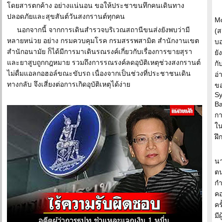
โดยสารตกค้าง อย่างแน่นอน ขอให้ประชาขนทึกคนเดินทาง
ปลอดภัยและสุขสันต์วันสงกรานต์ทุกคน
Mc
นอกจากนี้ จากการเดินสำรวจบริเวณสถานีขนส่งยังพบว่ามี
(ส
หลายหน่วย อย่าง กรมควบคุมโรค กรมสรรพสามิต สำนักงานเขต
บอ
สำนักอนามัย ก็ได้มีการมาเดินรณรงค์เกี่ยวกับเรื่องการขายสุรา
ยั
และยาสูบถูกกฎหมาย รวมถึงการรณรงค์ลดอุบัติเหตุช่วงสงกรานต์
กั
ไม่ดื่มแอลกอฮอล์ขณะขับรถ เนื่องจากเป็นช่วงที่ประชาชนเดิน
อ่
ทางกลับ จึงเสี่ยงต่อการเกิดอุบัติเหตุได้ง่าย
ขอ
Sy
Ba
กา
ใน
ฝึ
นา
ตน
กำ
คอ
คร
มี