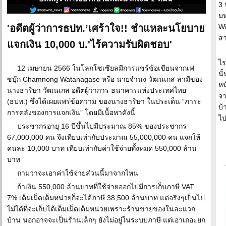
3 
มห
'อดีตผู้ว่าการธปท.’เศร้าใจ!! ชำแหละนโยบาย
Wi
สา
แจกเงิน 10,000 บ.'ไร้ความรับผิดชอบ'
ไร
12 เมษายน 2566 ในโลกโซเซียลมีการแชร์ข้อเขียนจากเฟ
นั
ซบุ๊ก Chamnong Watanagase หรือ นายจำนง วัฒนเกส สามีของ
หน
นางธาริษา วัฒนเกส อดีตผู้ว่าการ ธนาคารแห่งประเทศไทย
จา
(ธปท.) ซึ่งได้เผยแพร่ข้อความ ของนางธาริษา ในประเด็น “ภาระ
บ้
การคลังของการแจกเงิน” โดยมีเนื้อหาดังนี้
ไป
ประชากรอายุ 16 ปีขึ้นไปมีประมาณ 85% ของประชากร
67,000,000 คน จึงเทียบเท่ากับประมาณ 55,000,000 คน แจกให้
คนละ 10,000 บาท เทียบเท่ากับค่าใช้จ่ายทั้งหมด 550,000 ล้าน
บาท
ถามว่าจะเอาค่าใช้จ่ายส่วนนี้มาจากไหน
ถ้าเงิน 550,000 ล้านบาทที่ใช้จ่ายออกไปมีการเก็บภาษี VAT
7% เต็มเม็ดเต็มหน่วยก็จะได้ภาษี 38,500 ล้านบาท แต่จริงๆเป็นไป
ไม่ได้ที่จะเก็บได้เต็มเม็ดเต็มหน่วยเพราะร้านขายของในละแวก
บ้าน นอกอาจจะเป็นร้านเล็กๆ ยังไม่อยู่ในระบบภาษี แต่เอาเถอะยก