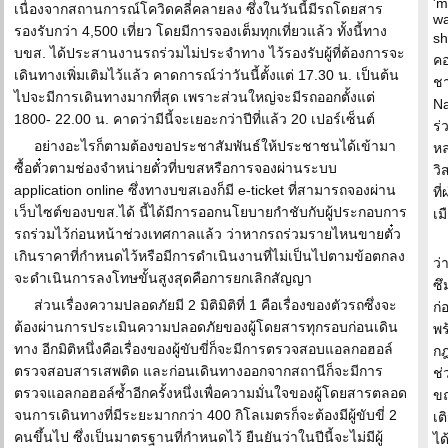
'm
เนื่องจากสถานการณ์โควิดคลี่คลายลง ซึ่งในวันนี้มีรถโดยสาร
wa
รองรับกว่า 4,500 เที่ยว โดยมีการจองเต็มทุกเที่ยวแล้ว ทั้งนี้ทาง
sh
บขส. ได้ประสานงานรถร่วมไม่ประจำทาง ไว้รองรับผู้ที่ต้องการจะ
คอ
เดินทางเพิ่มเติมไว้แล้ว คาดการณ์ว่าวันนี้ตั้งแต่ 17.30 น. เป็นต้น
ชา
ไปจะมีการเดินทางมากที่สุด เพราะส่วนใหญ่จะมีรถออกตั้งแต่
Na
1800- 22.00 น. คาดว่ามีนี้จะเยอะกว่าปีที่แล้ว 20 เปอร์เซ็นต์
ร่
อย่างอะไรก็ตามต้องขอประชาสัมพันธ์ให้ประชาชนได้เข้ามา
หล
ซื้อตั๋วตามช่องจำหน่ายตั๋วที่บขสหรือการจองผ่านระบบ
วิ
application online ซึ่งทางบขสเองก็มี e-ticket ที่สามารถจองผ่าน
ที
เว็บไซต์ของบขส.ได้ นี้ได้มีการออกนโยบายกำชับกับผู้ประกอบการ
เม
รถร่วมไว้ก่อนหน้าช่วงเทศกาลแล้ว ว่าหากรถร่วมรายไหนขายตั๋ว
เกินราคาที่กำหนดไว้หรือมีการดำเนินงานที่ไม่เป็นไปตามข้อตกลง
ว่
จะดำเนินการลงโทษขั้นสูงสุดคือการยกเลิกสัญญา
ซึ
ส่วนเรื่องความปลอดภัยมี 2 มิติมิติที่ 1 คือเรื่องของตัวรถซึ่งจะ
ก่
ต้องผ่านการประเมินความปลอดภัยของผู้โดยสารทุกรอบก่อนเดิน
พร
ทาง อีกมิติหนึ่งคือเรื่องของผู้ขับขี่ก็จะมีการตรวจสอบแอลกอฮอล์
กฎ
ตรวจสอบสารเสพติด และก่อนเดินทางออกจากสถานีก็จะมีการ
ช่
ตรวจแอลกอฮอล์ซ้ำอีกครั้งหนึ่งเพื่อความมั่นใจของผู้โดยสารตลอด
ขณ
จนการเดินทางที่มีระยะมากกว่า 400 กิโลเมตรก็จะต้องมีผู้ขับขี่ 2
เต
คนขึ้นไป ซึ่งเป็นมาตรฐานที่กำหนดไว้ ยืนยันว่าในปีนี้จะไม่มีผู้
ได