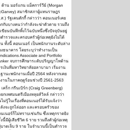
ด้าน มอร์แกน แม็คการ์วีย์ (Morgan
Garvey) สมาชิกสภาผู้แทนราษฎร
.ส.) รัฐเคนตักกี้ กล่าวว่า คอนเนอร์เคย
กกับบางคนว่ากำลังจะฆ่าตัวตาย รวมถึง
งเขียนบันทึกทิ้งไว้ฉบับหนึ่งซึ่งปัจจุบันยยู่
บตำรวจและครอบครัวผู้ก่อเหตุยังไม่ได้
าน ทั้งนี้ คอนเนอร์ เป็นพนักงานระดับล่าง
งธนาคาร โดยระบุว่าทำงานเป็น
ndications Associate and Portfolio
nker จบการศึกษาระดับปริญญาโทด้าน
รเงินที่มหาวิทยาลัยอลาบามา เริ่มงาน
ฐานะพนักงานเมื่อปี 2564 หลังจากเคย
กงานในภาคฤดูร้อนช่วงปี 2561-2563
เคร็ก กรีนเบิร์ก (Craig Greenberg)
ยกเทศมนตรีเมืองหลุยส์วิลล์ กล่าวว่า
ไม่รู้ในเรื่องที่คอนเนอร์ได้รับแจ้งว่า
ลังจะถูกไล่ออก และครอบครัวของ
นเนอร์ก็ไม่ทราบเช่นกัน ซึ่งเหตุกราดยิง
ั้งนี้มีผู้เสียชีวิต 6 ราย รวมถึงตัวผู้ก่อเหตุ
ผู้บาดเจ็บ 9 ราย ในจำนวนนี้เป็นตำรวจ