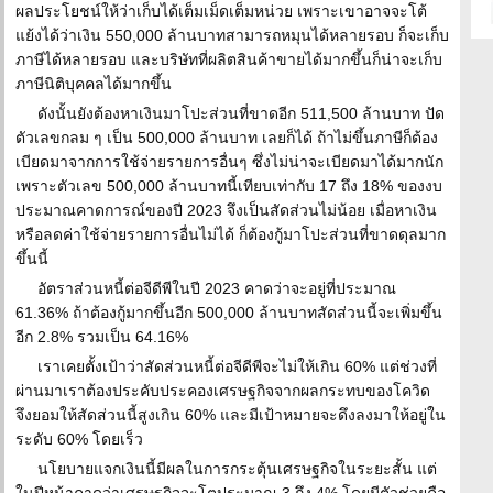
ผลประโยชน์ให้ว่าเก็บได้เต็มเม็ดเต็มหน่วย เพราะเขาอาจจะโต้
แย้งได้ว่าเงิน 550,000 ล้านบาทสามารถหมุนได้หลายรอบ ก็จะเก็บ
ภาษีได้หลายรอบ และบริษัทที่ผลิตสินค้าขายได้มากขึ้นก็น่าจะเก็บ
ภาษีนิติบุคคลได้มากขึ้น
ดังนั้นยังต้องหาเงินมาโปะส่วนที่ขาดอีก 511,500 ล้านบาท ปัด
ตัวเลขกลม ๆ เป็น 500,000 ล้านบาท เลยก็ได้ ถ้าไม่ขึ้นภาษีก็ต้อง
เบียดมาจากการใช้จ่ายรายการอื่นๆ ซึ่งไม่น่าจะเบียดมาได้มากนัก
เพราะตัวเลข 500,000 ล้านบาทนี้เทียบเท่ากับ 17 ถึง 18% ของงบ
ประมาณคาดการณ์ของปี 2023 จึงเป็นสัดส่วนไม่น้อย เมื่อหาเงิน
หรือลดค่าใช้จ่ายรายการอื่นไม่ได้ ก็ต้องกู้มาโปะส่วนที่ขาดดุลมาก
ขึ้นนี้
อัตราส่วนหนี้ต่อจีดีพีในปี 2023 คาดว่าจะอยู่ที่ประมาณ
61.36% ถ้าต้องกู้มากขึ้นอีก 500,000 ล้านบาทสัดส่วนนี้จะเพิ่มขึ้น
อีก 2.8% รวมเป็น 64.16%
เราเคยตั้งเป้าว่าสัดส่วนหนี้ต่อจีดีพีจะไม่ให้เกิน 60% แต่ช่วงที่
ผ่านมาเราต้องประคับประคองเศรษฐกิจจากผลกระทบของโควิด
จึงยอมให้สัดส่วนนี้สูงเกิน 60% และมีเป้าหมายจะดึงลงมาให้อยู่ใน
ระดับ 60% โดยเร็ว
นโยบายแจกเงินนี้มีผลในการกระตุ้นเศรษฐกิจในระยะสั้น แต่