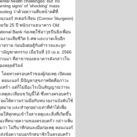
ental health challenges' but 'no
rning signs' of 'shocking' mass
ooting ว่าด้วยความคืบหน้าคดีที่
นเนอร์ สเตอร์เจียน (Connor Sturgeon)
ยวัย 25 ปี พนักงานธนาคาร Old
tional Bank ก่อเหตุใช้อาวุธปืนยิงเพื่อน
วมงานเสียชีวิต 5 ศพ และบาดเจ็บอีก
ายราย ก่อนยิงต่อสู้กับตำรวจและถูก
สามัญฆาตกรรม เมื่อวันที่ 10 เม.ย. 2566
่ผ่านมา ที่สาขาของธนาคารดังกล่าวใน
ืองหลุยส์วิลล์
โดยทางครอบครัวของผู้ก่อเหตุ เปิดเผย
า คอนเนอร์ มีปัญหาสุขภาพจิตคือภาวะ
มเศร้า แต่ก็ไม่มีอะไรเป็นสัญญาณว่าจะ
อเหตุสะเทือนขวัญนี้ได้ ซึ่งทางครอบครัว
้อมให้ความร่วมมือกับหน่วยงานบังคับใช้
หมาย และทำทุกอย่างเท่าที่ทำได้เพื่อ
วยให้ทุกคนเข้าใจสาเหตุและสิ่งที่เกิดขึ้น
ะที่ทนายความของครอบครัว กล่าวเพิ่ม
ิมว่า ไม่กี่นาทีก่อนลงมือก่อเหตุ คอนเนอร์
้ส่งข้อความบอกรักสมาชิกในครอบครัว