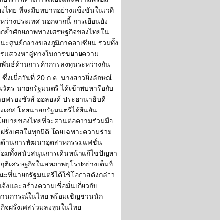
งไทย ที่จะมีบทบาทอย่างแข็งขันในเวที
หว่างประเทศ นอกจากนี้ การเยือนยัง
กย้ำศักยภาพทางเศรษฐกิจของไทยใน
นะศูนย์กลางของภูมิภาคอาเซียน รวมทั้ง
ารแสวงหาลู่ทางในการขยายความ
มพันธ์ด้านการค้าการลงทุนระหว่างกัน
ซึ่งเมื่อวันที่ 20 ก.ค. นางสาวยิ่งลักษณ์
นวัตร นายกรัฐมนตรี ได้เข้าพบหารือกับ
ยฟรองซัวส์ ออลองด์ ประธานาธิบดี
ั่งเศส โดยนายกรัฐมนตรีได้ยืนยัน
ยบายของไทยที่จะสานต่อความร่วมมือ
บฝรั่งเศสในทุกมิติ โดยเฉพาะความร่วม
อด้านการพัฒนาอุตสาหกรรมแฟชั่น
้อมทั้งสนับสนุนการเดินหน้าแก้ไขปัญหา
กฤติเศรษฐกิจในสหภาพยุโรปอย่างเต็มที่
ะที่นายกรัฐมนตรีได้ใช้โอกาสดังกล่าว
้แจ้งและสร้างความเชื่อมั่นเกี่ยวกับ
านการณ์ในไทย พร้อมเชิญชวนนัก
รกิจฝรั่งเศสร่วมลงทุนในไทย.