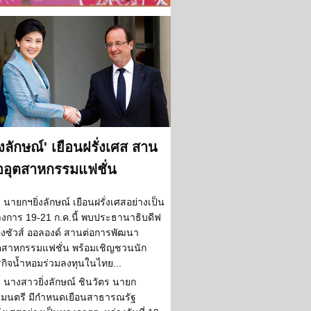
ิ่งลักษณ์' เยือนฝรั่งเศส สาน
ออุตสาหกรรมแฟชั่น
นายกฯยิ่งลักษณ์ เยือนฝรั่งเศสอย่างเป็น
งการ 19-21 ก.ค.นี้ พบประธานาธิบดีฟ
งซัวส์ ออลองด์ สานต่อการพัฒนา
ตสาหกรรมแฟชั่น พร้อมเชิญชวนนัก
รกิจน้ำหอมร่วมลงทุนในไทย...
นางสาวยิ่งลักษณ์ ชินวัตร นายก
ฐมนตรี มีกำหนดเยือนสาธารณรัฐ