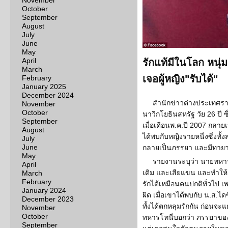
November
October
September
August
July
June
May
April
รักแท้มีในโลก หนุ่
March
เจอผู้หญิง"รับได้"
February
January 2025
December 2024
สำนักข่าวต่างประเทศรายงา
November
October
นาวิกโยธินสหรัฐ วัย 26 ปี 
September
เมื่อเดือนพ.ค.ปี 2007 กลายเ
August
ได้พบกับหญิงรายหนึ่งซึ่งทั้
July
June
กลายเป็นภรรยา และมีทายา
May
รายงานระบุว่า นายทหารโ
April
เดิม และเสียแขน และทำให้
March
February
รักได้เหมือนคนปกติทั่วไป เ
January 2024
ผิด เมื่อเขาได้พบกับ น.ส.ไ
December 2023
ทั้งได้ตกหลุมรักกัน ก่อนจ
November
October
ทหารโทนี่บอกว่า ภรรยาข
September