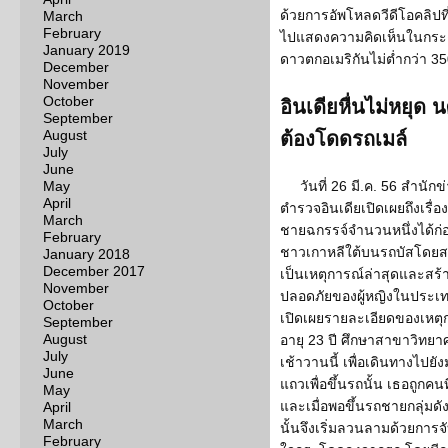
ด้วยการอัพโหลดวีดีโอคลิปที
March
February
ไปแสดงความคิดเห็นในกระ
January 2019
ดาวตกอเมริกันไม่ต่ำกว่า 350
December
November
October
อินเดียหื่นไม่หยุด
September
August
ต้องโดดรถเมล์
July
June
May
วันที่ 26 มี.ค. 56 สำนัก
April
ตำรวจอินเดียเปิดเผยถึงเรื่องฉ
March
ชายฉกรรจ์จำนวนหนึ่งได้ก
February
ชาวเกาหลีใต้บนรถบัสโดยส
January 2018
December 2017
เป็นเหตุการณ์ล่าสุดและสร้า
November
ปลอดภัยของผู้หญิงในประเทศอิ
October
เปิดเผยรายละเอียดของเหตุ
September
August
อายุ 23 ปี ศึกษาสาขาวิทยาศ
July
เช้าวานนี้ เพื่อเดินทางไปยั
June
แถวเพื่อขึ้นรถนั้น เธอถูกคนท
May
และเมื่อพอขึ้นรถชายกลุ่มดัง
April
March
นั้นจึงเริ่มลวนลามด้วยการจ
February