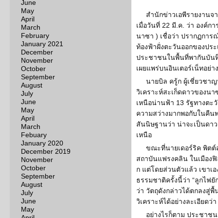
June
May
สำนักข่าวเอพีรายงานจา
April
เมื่อวันที่ 22 มี.ค. ว่า อง
March
February
นาซา ) เชื่อว่า ปรากฏการ
January 2021
ท้องฟ้าฝั่งตะวันออกของประ
December
ประชาชนในพื้นที่พากันบัน
November
เผยแพร่บนอินเตอร์เน็ทอย่าง
October
September
นายบิล ครู้ก ผู้เชี่ยว
August
วิเคราะห์สะเก็ดดาวของนาซา 
July
June
เหนือน่านฟ้า 13 รัฐทางตะว
May
ความสว่างมากพอกับในคืนพระ
April
สันนิษฐานว่า น่าจะเป็นดาว
March
Febuary
เหนือ
January 2020
ขณะที่นายเดอร์ริค พิตต
December 2019
สถาบันแฟรงคลิน ในเมืองฟิล
November
October
ก แต่โดยส่วนตัวแล้ว เขาเ
September
ธรรมชาติครั้งนี้ว่า “ลูกไฟ
August
ว่า วัตถุดังกล่าวได้ตกลงสู่
July
June
วิเคราะห์ได้อย่างละเอียดว่
May
อย่างไรก็ตาม ประชาชน
April