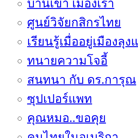
บ้านเขา เมืองเรา
ศูนย์วิจัยกสิกรไทย
เรียนรู้เมื่ออยู่เมืองลุ
ทนายความโจอี้
สนทนา กับ ดร.การุณ
ซุปเปอร์แพท
คุณหมอ..ขอคุย
คนไทยในอเมริกา