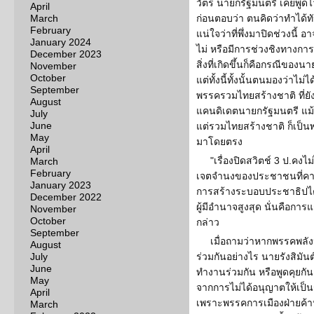
วัตร นายกรัฐมนตรี เคยพูดไว้
April
March
ก่อนตอบว่า ตนคิดว่าทำได้ทัน
February
แน่ใจว่าที่พึ่งมาปิดช่วงนี้
January 2024
ไม่ หรือมีการช่วงชิงทางการ
December 2023
สิ่งที่เกิดขึ้นก็คือกรณีขอ
November
October
แต่ทั้งนี้ทั้งนั้นตนมองว่าไม
September
พรรครวมไทยสร้างชาติ ที่ยัง
August
แคนดิเดตนายกรัฐมนตรี แม้
July
June
แต่รวมไทยสร้างชาติ ก็เป็น
May
มาโดยตรง
April
"เรื่องปิดสวิตช์ 3 ป.คงไ
March
February
เจตจำนงของประชาชนที่คาด
January 2023
การสร้างระบอบประชาธิปไต
December 2022
ผู้มีอำนาจสูงสุด นั่นคือการแ
November
October
กล่าว
September
เมื่อถามว่าหากพรรคพลั
August
July
ร่วมกันอย่างไร นายรังสิมันต
June
ทำงานร่วมกัน หรือพูดคุยก
May
จากการไม่ได้อนุญาตให้เป็น
April
เพราะพรรคการเมืองฝ่ายค้านไ
March