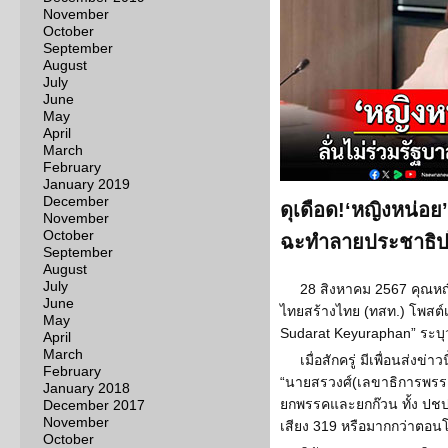
November
October
September
August
July
June
May
April
March
February
January 2019
December
ดุเดือด!‘หญิงหน่อย’
November
October
ฉะทำลายประชาธิปไต
September
August
July
28 สิงหาคม 2567 คุณหญิง
June
ไทยสร้างไทย (ทสท.) โพสต์เฟ
May
Sudarat Keyuraphan” ระบุว่
April
March
เมื่อสักครู่ มีเพื่อนส่งข
February
“นายสรวงศ์(เลขาธิการพรรค
January 2018
ยกพรรคและยกก๊วน ทั้ง ปชป
December 2017
November
เสียง 319 หรือมากกว่าตอนโหว
October