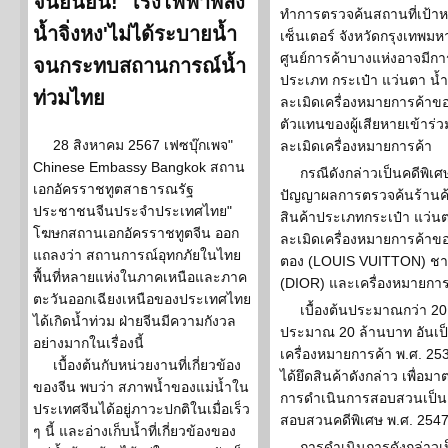
จีนยืนยัน! 'โรงไฟฟ้าพลัง
ทำการตรวจค้นสถานที่เป้าหม
น้ำจิ่งหง'ไม่ได้ระบายน้ำ
เซ็นเตอร์ จังหวัดกรุงเทพม
ศูนย์การค้าบางแห่งอาจมีก
จนกระทบสถานการณ์น้ำ
ประเภท กระเป๋า แว่นตา น้ำ
ท่วมไทย
ละเมิดเครื่องหมายการค้าข
ตัวแทนของผู้เสียหายเข้าร่
28 สิงหาคม 2567 เฟซบุ๊กเพจ"
ละเมิดเครื่องหมายการค้า
Chinese Embassy Bangkok สถาน
กรณีดังกล่าวเป็นคดีพิเศ
เอกอัครราชทูตสาธารณรัฐ
ปัญญาผลการตรวจค้นร้านค้าแ
ประชาชนจีนประจำประเทศไทย"
สินค้าประเภทกระเป๋า แว่นตา
โฆษกสถานเอกอัครราชทูตจีน ออก
ละเมิดเครื่องหมายการค้าของ
แถลงว่า สถานการณ์อุทกภัยในไทย
ตอง (LOUIS VUITTON) ชาแ
พื้นที่หลายแห่งในภาคเหนือและภาค
(DIOR) และเครื่องหมายการค้
ตะวันออกเฉียงเหนือของประเทศไทย
เบื้องต้นประมาณกว่า 20
ได้เกิดน้ำท่วม ฝ่ายจีนมีความกังวล
ประมาณ 20 ล้านบาท อันเป
อย่างมากในเรื่องนี้
เครื่องหมายการค้า พ.ศ. 25
เบื้องต้นกับหน่วยงานที่เกี่ยวข้อง
ได้ยึดสินค้าดังกล่าว เพื
ของจีน พบว่า สภาพน้ำของแม่น้ำใน
การดำเนินการสอบสวนเป็นค
ประเทศจีนได้อยู่ภาวะปกติในเมื่อเร็ว
สอบสวนคดีพิเศษ พ.ศ. 2547 แ
ๆ นี้ และอ่างเก็บน้ำที่เกี่ยวข้องของ
การดำเนินการดังกล่าว