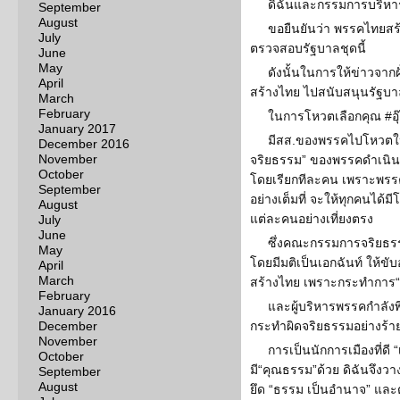
ดิฉันและกรรมการบริห
September
August
ขอยืนยันว่า พรรคไทยสร้า
July
ตรวจสอบรัฐบาลชุดนี้
June
May
ดังนั้นในการให้ข่าวจากฝ
April
สร้างไทย ไปสนับสนุนรัฐบาลช
March
February
ในการโหวตเลือกคุณ #อุ๊ง
January 2017
มีสส.ของพรรคไปโหวตให้
December 2016
November
จริยธรรม” ของพรรคดำเนินก
October
โดยเรียกทีละคน เพราะพรร
September
อย่างเต็มที่ จะให้ทุกคนได้
August
แต่ละคนอย่างเที่ยงตรง
July
June
ซึ่งคณะกรรมการจริยธร
May
โดยมีมติเป็นเอกฉันท์ ให้
April
March
สร้างไทย เพราะกระทำการ“ผ
February
และผู้บริหารพรรคกำลัง
January 2016
December
กระทำผิดจริยธรรมอย่างร้า
November
การเป็นนักการเมืองที่ดี “
October
มี“คุณธรรม”ด้วย ดิฉันจึง
September
August
ยึด “ธรรม เป็นอำนาจ” แล