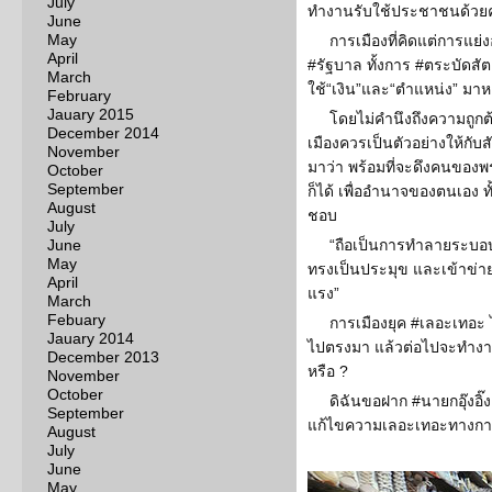
July
ทำงานรับใช้ประชาชนด้วยค
June
May
การเมืองที่คิดแต่การแย่ง
April
#รัฐบาล ทั้งการ #ตระบัดสัต
March
ใช้“เงิน”และ“ตำแหน่ง” มา
February
Jauary 2015
โดยไม่คำนึงถึงความถูกต้
December 2014
เมืองควรเป็นตัวอย่างให้กับ
November
มาว่า พร้อมที่จะดึงคนของพ
October
September
ก็ได้ เพื่ออำนาจของตนเอง ทั
August
ชอบ
July
June
“ถือเป็นการทำลายระบอบ
May
ทรงเป็นประมุข และเข้าข่า
April
แรง”
March
Febuary
การเมืองยุค #เลอะเทอะ 
Jauary 2014
ไปตรงมา แล้วต่อไปจะทำงาน
December 2013
หรือ ?
November
October
ดิฉันขอฝาก #นายกอุ๊งอิ๊
September
แก้ไขความเลอะเทอะทางการเม
August
July
June
May