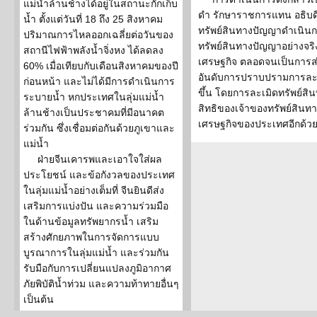
แม่น้ำล้านช้างได้อยู่ในสถานะกักเก็บ
ดำ รักษาราชการแทน อธิบด
น้ำ ตั้งแต่วันที่ 18 ถึง 25 สิงหาคม
ทรัพย์สินทางปัญญาดำเนิน
ปริมาณการไหลออกเฉลี่ยต่อวันของ
ทรัพย์สินทางปัญญาอย่างจริง
สถานีไฟฟ้าพลังน้ำจิ่งหง ได้ลดลง
เศรษฐกิจ ตลอดจนเป็นการส
60% เมื่อเทียบกับเดือนสิงหาคมของปี
อันดับการปราบปรามการละเม
ก่อนหน้า และไม่ได้มีการดำเนินการ
ขึ้น โดยการละเมิดทรัพย์ส
ระบายน้ำ หกประเทศในลุ่มแม่น้ำ
สิทธิของเจ้าของทรัพย์สิน
ล้านช้างเป็นประชาคมที่มีอนาคต
เศรษฐกิจของประเทศอีกด้ว
ร่วมกัน ซึ่งเชื่อมต่อกันด้วยภูเขาและ
แม่น้ำ
ฝ่ายจีนเคารพและเอาใจใส่ผล
ประโยชน์ และข้อกังวลของประเทศ
ในลุ่มแม่น้ำอย่างเต็มที่ จีนยินดีส่ง
เสริมการแบ่งปัน และความร่วมมือ
ในด้านข้อมูลทรัพยากรน้ำ เสริม
สร้างศักยภาพในการจัดการแบบ
บูรณาการในลุ่มแม่น้ำ และร่วมกัน
รับมือกับการเปลี่ยนแปลงภูมิอากาศ
ภัยพิบัติน้ำท่วม และความท้าทายอื่นๆ
เป็นต้น