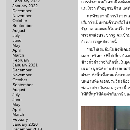
February 2022
การทำงานหลังจากนี้คงต้องด
January 2022
แน่ใจว่า ตัวอยู่ฝ่ายค้าน แต่ห
December
November
สุดท้ายหากมีการโหวตแล
October
เรียกว่าเป็นฝ่ายค้านหรือไม
September
รัฐบาล และตนก็ไม่แน่ใจว่า
August
พรรคพลังประชารัฐ จะเข้าม
July
June
ยังต้องรอดูหลังจากนี้
May
"ผมไม่เคยลืมในสิ่งที่เค
April
March
คสช. หรือการที่ไปเกี่ยวข้อง
February
ช้างตั๋วตำรวจก็เกิดขึ้นในยุ
January 2021
เฉพาะมูลนิธิบ้านป่ารอยต่อที
December
November
ต่างๆ ดังนั้นทั้งหมดทั้งมวล
October
บทบาทที่พลเอกประวิตรต้องย
September
พลเอกประวิตรมาอยู่ตรงนี้ เข
August
ให้ดีที่สุดให้คุ้มค่ากับภาษ
July
June
May
April
March
Febuary
January 2020
December 2019