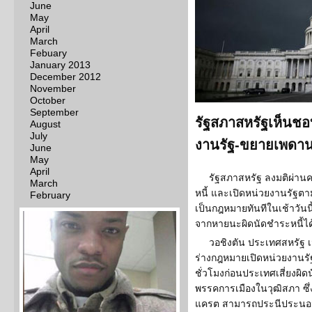
June
May
April
March
Febuary
January 2013
December 2012
November
October
September
รัฐสภาสหรัฐเห็นชอ
August
July
งานรัฐ-ขยายเพดาน
June
May
April
รัฐสภาสหรัฐ ลงมติผ่า
March
หนี้ และเปิดหน่วยงานรัฐต
February
เป็นกฎหมายทันทีในเช้าวันน
จากหายนะผิดนัดชำระหนี้ได
วอชิงตัน ประเทศสหรัฐ เมื
ร่างกฎหมายเปิดหน่วยงานรัฐบ
ชั่วโมงก่อนประเทศเสี่ยงผิด
พรรคการเมืองในวุฒิสภา ซ
แครต สามารถประนีประนอม