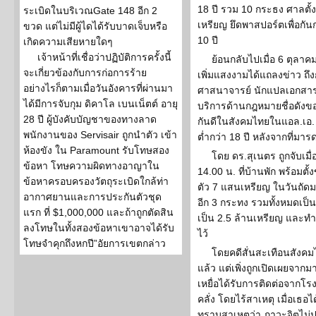
18 ปี รวม 10 กระธง ศาลตั้ง
ระเบิดในบริเวณGate 148 อีก 2
เหรียญ ยึดพาสปอร์ตเพื่อกั
ขวด แต่ไม่มีผู้ไดได้รับบาดเจ็บหรือ
10 ปี
เกิดความเสียหายใดๆ
เจ้าหน้าที่เชื่อว่าปฏิบัติการครั้งนี้
ย้อนกลับไปเมื่อ 6 ตุลาคม
จะเกี่ยวข้องกับการก่อการร้าย
เพิ่มแสงงามได้แถลงข่าว ถึ
อย่างไรก็ตามเมื่อวันอังคารที่ผ่านมา
ศาสนาจารย์ นักแปลเอกสารแ
ได้มีการจับกุม ดิคาโล เบนเน็ตต์ อายุ
บริการด้านกฎหมายชื่อดังของเมื
28 ปี ผู้บังคับบัญชาของทางลาด
กันดีในสังคมไทยในแอล.เอ.
พนักงานของ Servisair ถูกนำตัว เข้า
ต่ำกว่า 18 ปี หลังจากที่มา
ห้องขัง ใน Paramount รับโทษสอง
โดย ดร.สุเนตร ถูกจับเม
ข้อหา โทษความผิดทางอาญาใน
14.00 น. ที่บ้านพัก พร้อมต
ข้อหาครอบครองวัตถุระเบิดใกล้ท่า
ตัว 7 แสนเหรียญ ในวันถัดมา
อากาศยานและการประกันตัวชุด
อีก 3 กระทง รวมทั้งหมดเป็
แรก ที่ $1,000,000 และถ้าถูกตัดสิน
เป็น 2.5 ล้านเหรียญ และท
ลงโทษในทั้งสองข้อหาเขาอาจได้รับ
ไว้
โทษจำคุกถึงหกปี”อัยการเขตกล่าว
โดยคดีสั่นสะเทือนสังคมไทย
แล้ว แต่เพิ่งถูกเปิดเผยจา
เหยื่อได้รับการติดต่อจากโร
คลั่ง โดยไร้สาเหตุ เมื่อเธ
ทราบสาเหตุว่า ภาวะจิตไม่