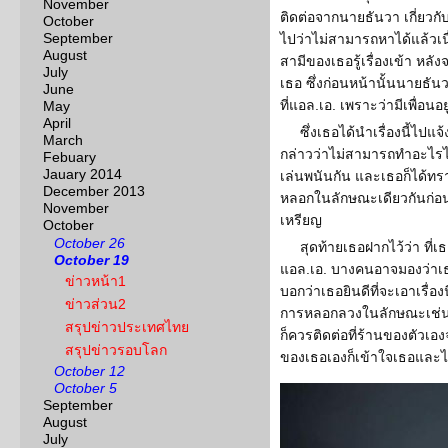
November
ติดต่อจากนายธันวา เกี่ยวกับเ
October
September
ไปว่าไม่สามารถหาได้แล้วเน
August
สามีของเธอรู้เรื่องเข้า หล
July
เธอ ซึ่งก่อนหน้านั้นนายธัน
June
ที่แอล.เอ. เพราะว่ามีเพื่อนอยู
May
April
ซึ่งเธอได้นำเรื่องนี้ไ
March
กล่าวว่าไม่สามารถทำอะไรได
Febuary
Jauary 2014
เล่นพนันกัน และเธอก็ได้ทรา
December 2013
หลอกในลักษณะเดียวกันก่อน
November
เหรียญ
October
October 26
สุดท้ายเธอฝากไว้ว่า ที่เ
October 19
แอล.เอ. บางคนอาจมองว่าเธอ
ข่าวหน้า1
บอกว่าเธอยินดีที่จะเอาเรื่องน
ข่าวส่วน2
การหลอกลวงในลักษณะเช่นนี
สรุปข่าวประเทศไทย
ก็ควรติดต่อที่ร้านของตัวเอ
สรุปข่าวรอบโลก
ของเธอเองก็เข้าใจเธอและไม่ไ
October 12
October 5
September
August
July