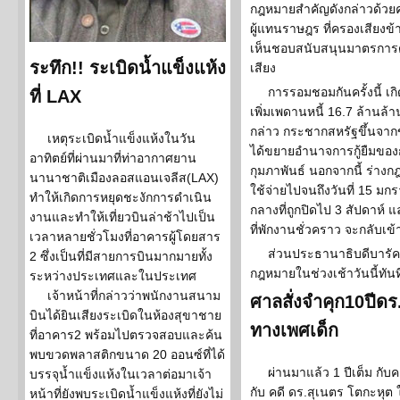
กฎหมายสำคัญดังกล่าวด้วยค
ผู้แทนราษฎร ที่ครองเสียงข
เห็นชอบสนับสนุนมาตรการด
ระทึก!! ระเบิดน้ำแข็งแห้ง
เสียง
การรอมชอมกันครั้งนี้ เกิ
ที่ LAX
เพิ่มเพดานหนี้ 16.7 ล้านล้
กล่าว กระชากสหรัฐขึ้นจา
เหตุระเบิดน้ำแข็งแห้งในวัน
ได้ขยายอำนาจการกู้ยืมของ
อาทิตย์ที่ผ่านมาที่ท่าอากาศยาน
กุมภาพันธ์ นอกจากนี้ ร่างก
นานาชาติเมืองลอสแอนเจลีส(LAX)
ใช้จ่ายไปจนถึงวันที่ 15 ม
ทำให้เกิดการหยุดชะงักการดำเนิน
กลางที่ถูกปิดไป 3 สัปดาห
งานและทำให้เที่ยวบินล่าช้าไปเป็น
ที่พักงานชั่วคราว จะกลับเ
เวลาหลายชั่วโมงที่อาคารผู้โดยสาร
ส่วนประธานาธิบดีบารัค 
2 ซึ่งเป็นที่มีสายการบินมากมายทั้ง
กฎหมายในช่วงเช้าวันนี้ทันท
ระหว่างประเทศและในประเทศ
เจ้าหน้าที่กล่าวว่าพนักงานสนาม
ศาลสั่งจำคุก10ปีดร
บินได้ยินเสียงระเบิดในห้องสุขาชาย
ทางเพศเด็ก
ที่อาคาร2 พร้อมไปตรวจสอบและค้น
พบขวดพลาสติกขนาด 20 ออนซ์ที่ได้
ผ่านมาแล้ว 1 ปีเต็ม กั
บรรจุน้ำแข็งแห้งในเวลาต่อมาเจ้า
กับ คดี ดร.สุเนตร โตกะหุต
หน้าที่ยังพบระเบิดน้ำแข็งแห้งที่ยังไม่