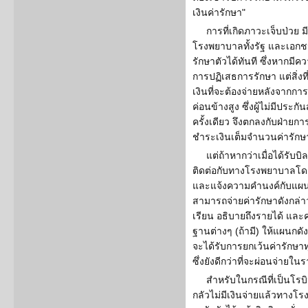
เงินค่ารักษา"
การที่เกิดภาวะเจ็บป่วย ม
โรงพยาบาลทั้งรัฐ และเอกชน 
รักษาตัวได้ทันที ซึ่งหากมี
การปฏิเสธการรักษา แต่สิ่งที่
เงินที่จะต้องจ่ายหลังจากกา
ค่อนข้างสูง ซึ่งผู้ไม่มีปร
ครั้งเดียว จึงตกลงกับฝ่ายกา
ชำระเงินเต็มจำนวนค่ารักษ
แต่ถ้าหากว่าเมื่อได้รับ
ติดต่อกับทางโรงพยาบาลโดย
และแจ้งความคำนงค์กับแผนกโ
สามารถจ่ายค่ารักษาดังกล่า
เรียน อธิบายถึงรายได้ และ
ฐานต่างๆ (ถ้ามี) ให้แผนกดัง
จะได้รับการยกเว้นค่ารักษาท
ซึ่งยังดีกว่าที่จะผ่อนจ่ายใ
สำหรับในกรณีที่เป็นโร
กลัวไม่มีเงินจ่ายแล้วทางโ