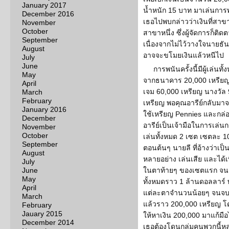
January 2017
น้ำหนัก 15 บาท มาเล่นการพนั
December 2016
เธอไปพบกล่าวว่าเงินที่สาขาน
November
October
สาขาหนึ่ง ซึ่งผู้จัดการก็ติ
September
เนื่องจากไม่ไว้วางใจนายธั
August
อาจจะขโมยเงินแล้วหนีไป
July
June
การพนันครั้งนี้มีผู้เล่นท
May
จากธนาคาร 20,000 เหรียญ
April
เจม 60,000 เหรียญ นางวัล
March
February
เหรียญ พอคุณอารีย์กลับมาจา
January 2016
ใช้เหรียญ Pennies และกล่
December
อารีย์เป็นเจ้ามือในการเล่น
November
October
เล่นทั้งหมด 2 เซต เซตละ
September
ตอนต้นๆ นายลี ที่อ้างว่าเป็
August
หลายอย่าง เล่นเสีย และได้เ
July
June
ในตาท้ายๆ ของเซตแรก จนจบ
May
ทั้งหมดราว 1 ล้านดอลลาร์ พ
April
แต่ละตาจำนวนน้อยๆ จนจบตา
March
แล้วราว 200,000 เหรียญ โด
February
Jauary 2015
ให้หาเงิน 200,000 มาแก้มือไ
December 2014
เธอต้องโดนกลุ่มคนพวกนี้หลอ