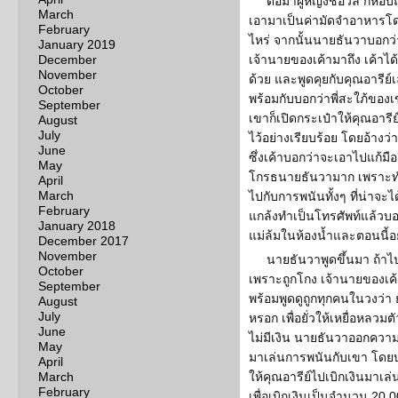
ต่อมาผู้หญิงชื่อวัล ก็ห
March
เอามาเป็นค่ามัดจำอาหารโดยท
February
ไหร่ จากนั้นนายธันวาบอกว่
January 2019
December
เจ้านายของเค้ามาถึง เค้าไ
November
ด้วย และพูดคุยกับคุณอารีย์เ
October
พร้อมกับบอกว่าพี่สะใภ้ของเ
September
เขาก็เปิดกระเป๋าให้คุณอารีย์
August
July
ไว้อย่างเรียบร้อย โดยอ้างว่
June
ซึ่งเค้าบอกว่าจะเอาไปแก้มืออ
May
โกรธนายธันวามาก เพราะทำใ
April
March
ไปกับการพนันทั้งๆ ที่น่าจะไ
February
แกล้งทำเป็นโทรศัพท์แล้วบอก
January 2018
แม่ล้มในห้องน้ำและตอนนี้อย
December 2017
November
นายธันวาพูดขึ้นมา ถ้าไป
October
เพราะถูกโกง เจ้านายของเค้า
September
พร้อมพูดดูถูกทุกคนในวงว่า ย
August
July
หรอก เพื่อยั่วให้เหยื่อหลวม
June
ไม่มีเงิน นายธันวาออกความเห
May
มาเล่นการพนันกับเขา โดยบอ
April
March
ให้คุณอารีย์ไปเบิกเงินมาเล
February
เพื่อเบิกเงินเป็นจำนวน 20