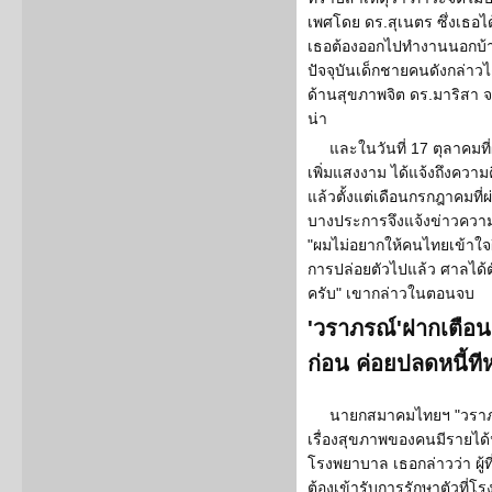
เพศโดย ดร.สุเนตร ซึ่งเธอไ
เธอต้องออกไปทำงานนอกบ้าน ต
ปัจจุบันเด็กชายคนดังกล่าวไ
ด้านสุขภาพจิต ดร.มาริสา 
น่า
และในวันที่ 17 ตุลาคมที
เพิ่มแสงงาม ได้แจ้งถึงความ
แล้วตั้งแต่เดือนกรกฎาคมที
บางประการจึงแจ้งข่าวความค
"ผมไม่อยากให้คนไทยเข้าใจผิ
การปล่อยตัวไปแล้ว ศาลได้ต
ครับ" เขากล่าวในตอนจบ
'วราภรณ์'ฝากเตือน 
ก่อน ค่อยปลดหนี้ทีห
นายกสมาคมไทยฯ "วราภร
เรื่องสุขภาพของคนมีรายได้น้
โรงพยาบาล เธอกล่าวว่า ผู้ที
ต้องเข้ารับการรักษาตัวที่โ