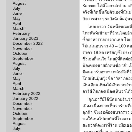
August
Kansas ได้มีโอกาสเข้ามาเยี่
July
จริงที่เกิดขึ้นกับตัวเองที่น
June
May
กิจการต่างๆ ระวังนักต้มตุ
April
เธอเล่าว่า วันหนึ่งขณะที
March
โทรศัพท์เข้ามาที่ร้านโดยอ้
February
January 2023
ซื้ออาหารกล่องจากเธอ โดยบ
December 2022
ไม่แน่นอนราว 40 – 100 ต่
November
ราคา 19.95 เหรียญซึ่งประก
October
September
ซึ่งเธอก็สนใจ โดยผู้ที่ติดต่ออ
August
น้องของชายอีกคนชื่อ “ลี” 
July
มีคนมารับอาหารกล่องถึงที่ร้
June
May
โดยเป็นผู้หญิงชื่อ “วัล” กล
April
เงินเดือนเพียงได้เงินจากส่วน
March
อารีย์ ก็ตกลงเนื่องเห็นว่าได
February 2022
January 2022
คุณอารีย์ได้นัดนายธันวาท
December
เมือง เนื่องจากเห็นว่าร้านที
November
ลูกค้า ซึ่งเธอต้องขับรถราว 
October
September
ขอให้เธอไปพบกันที่โรงแรมแห
August
สะดวกที่จะมาที่ร้าน เมื่อเธ
July
จอดรถอยู่ที่ลานจอดรถรออยู่