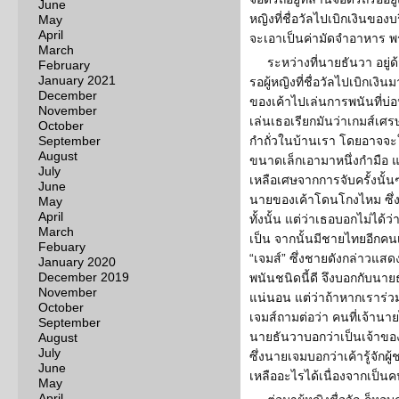
June
หญิงที่ชื่อวัลไปเบิกเงินขอ
May
April
จะเอาเป็นค่ามัดจำอาหาร พร
March
ระหว่างที่นายธันวา อยู่ด
February
January 2021
รอผู้หญิงที่ชื่อวัลไปเบิกเงินม
December
ของเค้าไปเล่นการพนันที่บ่อ
November
เล่นเธอเรียกมันว่าเกมส์เศ
October
September
กำถั่วในบ้านเรา โดยอาจจะใช
August
ขนาดเล็กเอามาหนึ่งกำมือ 
July
เหลือเศษจากการจับครั้งนั้น
June
นายของเค้าโดนโกงไหม ซึ่ง
May
April
ทั้งนั้น แต่ว่าเธอบอกไม่ได้
March
เป็น จากนั้นมีชายไทยอีกคนเ
Febuary
“เจมส์” ซึ่งชายดังกล่าวแสดง
January 2020
December 2019
พนันชนิดนี้ดี จึงบอกกับนาย
November
แน่นอน แต่ว่าถ้าหากเราร่ว
October
เจมส์ถามต่อว่า คนที่เจ้าน
September
นายธันวาบอกว่าเป็นเจ้าของ
August
July
ซึ่งนายเจมบอกว่าเค้ารู้จักผ
June
เหลืออะไรได้เนื่องจากเป็นคน
May
April