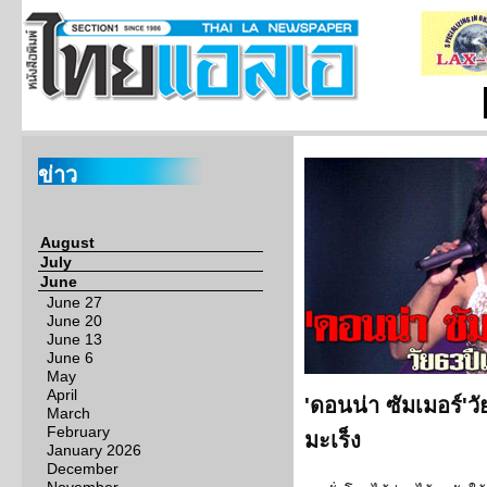
ข่าว
August
July
June
June 27
June 20
June 13
June 6
May
April
'ดอนน่า ซัมเมอร์'วั
March
February
มะเร็ง
January 2026
December