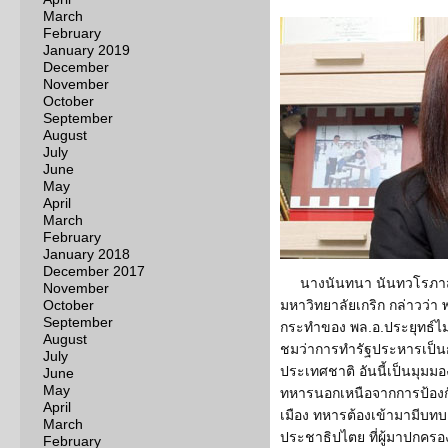
March
February
January 2019
December
November
October
September
August
July
June
May
April
March
February
January 2018
December 2017
นางนันทนา นันทวโรภาส 
November
October
มหาวิทยาลัยเกริก กล่าวว่า 
September
กระทำของ พล.อ.ประยุทธ์ไม่
August
ชมว่าการทำรัฐประหารเป็นกา
July
ประเทศชาติ อันนี้เป็นมุม
June
May
ทหารนอกเหนือจากการป้องก
April
เมือง ทหารต้องเข้ามามีบทบา
March
ประชาธิปไตย ที่ผู้มาปกครอง
February