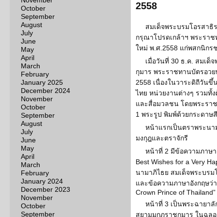
November
2558
October
September
August
สมเด็จพระบรมโอรสาธิ
July
กรุณาโปรดเกล้าฯ พระราชทา
June
ใหม่ พ.ศ.2558 แก่พสกนิกร
May
April
เมื่อวันที่ 30 ธ.ค. สม
March
กุมาร พระราชทานบัตรอวยพร
February
January 2025
2558 เนื่องในวาระดิถีวัน
December 2024
ไทย หน่วยงานต่างๆ รวมทั้
November
และสื่อมวลชน โดยพระราช
October
1 พระรูป พิมพ์ด้วยกระดาษสี
September
August
หน้าแรกเป็นตราพระนาม
July
มงกุฎและตราจักรี
June
May
หน้าที่ 2 มีข้อความภาษ
April
Best Wishes for a Very H
March
นามาภิไธย สมเด็จพระบรม
February
January 2024
และข้อความภาษาอังกฤษว่า 
December 2023
Crown Prince of Thailand”
November
หน้าที่ 3 เป็นพระฉายา
October
September
สยามมกุฎราชกุมาร ในฉลองพ