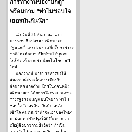
การทำงานของ"บิ๊กตู่"
พร้อมถาม "ทำไมชอบใจ
เยอรมันกันนัก"
เมื่อวันที่ 31 ธันวาคม นาย
บรรหาร ศิลปอาชา อดีตนายก
รัฐมนตรี และประธานที่ปรึกษาพรรค
ชาติไทยพัฒนา เปิดบ้านให้บุคคล
ใกล้ชิดเข้าอวยพรเนื่องในโอกาสปี
ใหม่
นอกจากนี้ นายบรรหารยังให้
สัมภาษณ์ประเด็นการเมืองกับ
สื่อมวลชนอีกด้วย โดยในตอนหนึ่ง
อดีตนายกฯ ได้กล่าวถึงกระบวนการ
ร่างรัฐธรรมนูญฉบับใหม่ว่า ทำไม
ชอบใจ "เยอรมัน" กันนัก ตนไม่
เข้าใจ ตนเห็นว่าน่าจะเอาของไทยๆ
มาพัฒนาปรับปรุงให้ดีขึ้นมากกว่า
เมื่อผู้สื่อข่าวถามย้ำอีกว่า ถ้าเป็น
"แกงส้มไส้กรอกเยอรมัน" จะเป็น