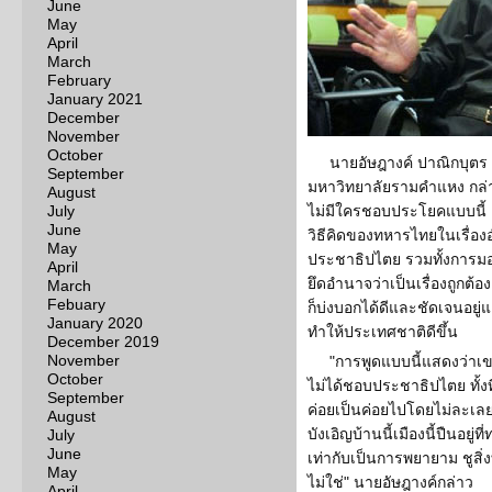
June
May
April
March
February
January 2021
December
November
October
นายอัษฎางค์ ปาณิกบุตร
September
มหาวิทยาลัยรามคำแหง กล่าว
August
July
ไม่มีใครชอบประโยคแบบนี้ 
June
วิธีคิดของทหารไทยในเรื่อง
May
ประชาธิปไตย รวมทั้งการมอ
April
ยึดอำนาจว่าเป็นเรื่องถูกต้อง 
March
Febuary
ก็บ่งบอกได้ดีและชัดเจนอยู่แล
January 2020
ทำให้ประเทศชาติดีขึ้น
December 2019
November
"การพูดแบบนี้แสดงว่า
October
ไม่ได้ชอบประชาธิปไตย ทั้
September
ค่อยเป็นค่อยไปโดยไม่ละเลย
August
บังเอิญบ้านนี้เมืองนี้ปืนอยู
July
June
เท่ากับเป็นการพยายาม ชูสิ่งท
May
ไม่ใช่" นายอัษฎางค์กล่าว
April