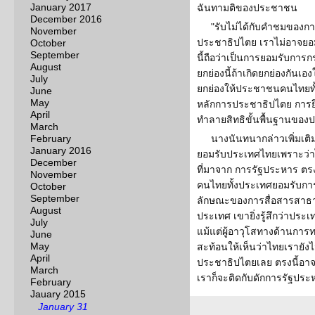
January 2017
ฉันทามติของประชาชน
December 2016
"รับไม่ได้กับคำชมของก
November
ประชาธิปไตย เราไม่อาจย
October
September
นี้ถือว่าเป็นการยอมรับการ
August
ยกย่องนี้ถ้าเกิดยกย่องกันเ
July
ยกย่องให้ประชาชนคนไทยทั้
June
May
หลักการประชาธิปไตย การ
April
ทำลายสิทธิขั้นพื้นฐานขอ
March
February
นางนันทนากล่าวเพิ่มเติ
January 2016
ยอมรับประเทศไทยเพราะว่าไม่
December
ที่มาจาก การรัฐประหาร ตรง
November
คนไทยทั้งประเทศยอมรับการ
October
September
ลักษณะของการสื่อสารสาธาร
August
ประเทศ เขายิ่งรู้สึกว่าปร
July
แม้แต่ผู้อาวุโสทางด้านกา
June
May
สะท้อนให้เห็นว่าไทยเรายังไ
April
ประชาธิปไตยเลย ตรงนี้อา
March
เราก็จะติดกับดักการรัฐประ
February
Jauary 2015
January 31