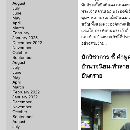
August
ทับด้วยเสื้อยืดสีแดง ฉลอง
July
พระเจ้าหลานเธอ พระองค์เจ้
June
ชุดซานตาครอสเด็กสีแดงส
May
April
ขวัญ ทั้งสองพระองค์ทรงแย
March
แจ่มใส ประทับบนพระเก้าอี้ 
February
และด้านข้างพระเก้าอี้ที่ปร
January 2023
December 2022
อย่างสวยงาม..
November
October
นักวิชาการ ชี้ คำพู
September
August
อำนาจนิยม-ทำลาย ป
July
June
อันตราย
May
April
March
February 2022
January 2022
December
November
October
September
August
July