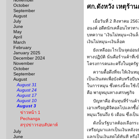
November
October
ศก.ดังหวัง เหตุร้าน
September
August
July
เมื่อวันที่ 2 สิงหาคม 2
June
อนงค์ อดีตนักเคลื่อนไหวทาง
May
บทความ “เงินไม่หมุน=เงินล็อ
April
เงินไม่หมุน=เงินล็อค
March
February
ยังเหลืออะไรเป็นจุดอ่อน
January 2025
ทางปฏิบัติ นั่นคือร้านค้าที
December 2024
November
โครงการคนละครึ่งในยุครั
October
ความดื้อดึงที่จะให้เงิน
September
เป็นเงินสดเพื่อบังคับหรือบีบ
August
August 31
ในการหมุน ซึ่งตรงนี้จะใช้
August 24
คือ พายุหมุนทางเศรษฐกิจ
August 17
August 10
ปัญหาคือ ต้นทุนที่ร้านค
August 3
เอาเหรียญดิจิตอลไปแลกซื้อไม
ข่าวหน้า 1
หมุนเวียนถึง 6 เดือน ซึ่งเป็น
Pechanga
ดังนั้นรัฐบาลต้องเลือก
สรุปข่าวรอบสัปดาห์
เหรียญมาแลกเป็นเงินหลังจ
July
June
แลกเป็นเงินสดได้ทันที หรือ