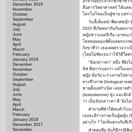
อาจารย์ประจำภาควิชาชีวว
December 2019
สื่อสารวิทยาศาสตร์ ได้แสดง
November
โครโมโซมเป็นผู้ชาย แต่ร่า
October
September
วันนี้เต็มหน้าฟีดเฟซบุ๊ก
August
2024 ที่เกิดดม่ากันกับผลกา
July
June
หญิงชาวแอลจีเรีย เอาชนะนั
May
โดยขอยอมแพ้ตั้งแต่ยกแรกผ่
April
กังขาที่ว่า เธอเคยตรวจว่าเ
March
February
(โดยไม่ชัดเจนว่าใช้วิธีใดต
January 2019
"ข้อกล่าวหา" หนึ่ง ที่ย
December
ลิฟ คือการบอกว่า แม้ในเอ
November
October
หญิง มีอวัยวะร่างกายไปทาง
September
ทางชีวภาพ (biological mal
August
ชายตั้งแต่กำเนิด เลยอาจท
July
June
(testosterone) สูง และมีกล้า
May
ว่า เป็นข้อกล่าวหา ที่ "ยังไม่
April
คำถามที่ทำให้คนทั่วไปง
March
February
เธอจะมีร่างกายเป็นผู้หญิง 
January 2018
อย่างไร ? ไม่เห็นตรงกับที่เ
December 2017
November
คำตอบคือ มันก็มีกรณีพิเ