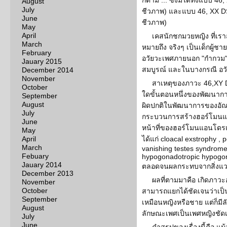
ก็ตาม ... ซึ่งมีได้ทั้งแบบ 
August
July
ชีวภาพ) และแบบ 46, XX DS
June
ชีวภาพ)
May
April
เคสนักชกมวยหญิง ที่เรา
March
หมายถึง จริงๆ เป็นเด็กผู้ชา
February
อวัยวะเพศภายนอก "กำกวม"
Jauary 2015
สมบูรณ์ และในบางกรณี อวั
December 2014
November
สาเหตุของภาวะ 46,XY 
October
ใดขั้นตอนหนึ่งของพัฒนาก
September
August
ผิดปกติในพัฒนาการของอัณ
July
กระบวนการสร้างฮอร์โมนแ
June
หน้าที่ของฮอร์โมนแอนโดรเจ
May
April
ได้แก่ cloacal exstrophy , 
March
vanishing testes syndrome
Febuary
hypogonadotropic hypogon
Jauary 2014
ตลอดจนผลกระทบจากสิ่งแว
December 2013
ผลที่ตามมาคือ เกิดภาวะอ
November
October
สามารถแยกได้ชัดเจนว่าเป็
September
เหมือนหญิงหรือชาย แต่ก็มี
August
ลักษณะเพศเป็นเพศหญิงชัด
July
June