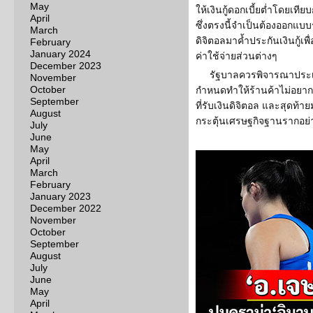
May
ให้เงินกู้ดอกเบี้ยต่ำโดยเทีย
April
ซึ่งตรงนี้จำเป็นต้องออกแ
March
ดิจิตอลมาค้ำประกันเงินกู้เพ
February
January 2024
ค่าใช้จ่ายส่วนต่างๆ
December 2023
รัฐบาลควรพิจารณาประเด็น
November
October
กำหนดทำให้ร้านค้าไม่อยากเ
September
ที่รับเงินดิจิตอล และสุดท
August
กระตุ้นเศรษฐกิจฐานรากอย่าง
July
June
May
April
March
February
January 2023
December 2022
November
October
September
August
July
June
May
April