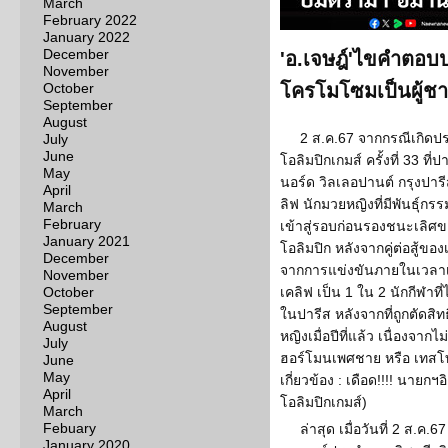
March
February 2022
January 2022
December
'อ.เจษฎ์'ไขคำตอบป
November
October
โครโมโซมเป็นผู้ชาย
September
August
2 ส.ค.67 จากกรณีเกิดป
July
June
โอลิมปิกเกมส์ ครั้งที่ 33 ที่
May
นอร์ด วิลเลอปานต์ กรุงปาร
April
ลิฟ นักมวยหญิงที่มีพันธุ์กร
March
February
เข้าสู่รอบก่อนรองชนะเลิศข
January 2021
โอลิมปิก หลังจากคู่ต่อสู้ขอ
December
จากการแข่งขันภายในเวลาเพ
November
October
เคลิฟ เป็น 1 ใน 2 นักกีฬาที
September
ในปารีส หลังจากที่ถูกตัดส
August
หญิงเมื่อปีที่แล้ว เนื่องจา
July
ฮอร์โมนเพศชาย หรือ เทสโทส
June
May
เกี่ยวข้อง : เดือด!!!! นายกฯ
April
โอลิมปิกเกมส์)
March
Febuary
ล่าสุด เมื่อวันที่ 2 ส.ค
January 2020