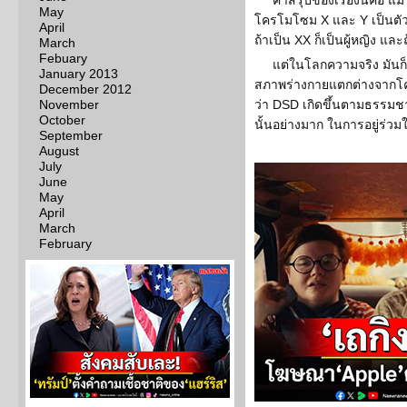
คำสรุปของเรื่องนี้คือ แ
May
โครโมโซม X และ Y เป็นตัว
April
ถ้าเป็น XX ก็เป็นผู้หญิง และ
March
Febuary
แต่ในโลกความจริง มันก็ม
January 2013
สภาพร่างกายแตกต่างจากโคร
December 2012
November
ว่า DSD เกิดขึ้นตามธรรมช
October
นั้นอย่างมาก ในการอยู่ร่วมใ
September
August
July
June
May
April
March
February