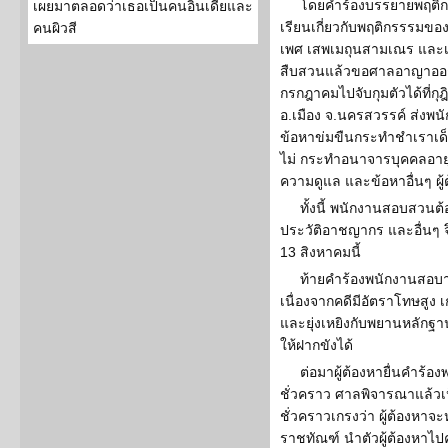
โดยคำร้องบรรยายพฤติกา
เผยมาตลอดว่าเธอเป็นคนอินเดียและ
เรียนเกี่ยวกับพฤติกรรรมของ
คนผิวสี
เพศ เสพเมถุนสามเณร และเด
สืบสวนแล้วขอศาลอาญาออกหม
กรกฎาคมไปจับกุมตัวได้ที่ก
อ.เมือง จ.นครสวรรค์ ส่งพ
ข้อหาข่มขืนกระทำชำเราเด็ก
ไม่ กระทำอนาจารบุคคลอายุไ
ความดูแล และข้อหาอื่นๆ ผู
ทั้งนี้ พนักงานสอบสว
ประวัติอาชญากร และอื่นๆ จึ
13 สิงหาคมนี้
ท้ายคำร้องพนักงานสอบ
เนื่องจากคดีมีอัตราโทษสูง
และยุ่งเหยิงกับพยานหลักฐ
ให้ฝากขังได้
ต่อมาผู้ต้องหายื่นคำร้อ
ชั่วคราว ศาลพิจารณาแล้วเห
ชั่วคราวเกรงว่า ผู้ต้องหาจะ
ราชทัณฑ์ นำตัวผู้ต้องหาไปค