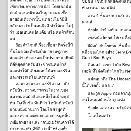
แต่เพิ่งมาบอกว่า เป็นคนผิวสี เพียง
ขบขัน ใช้ทีมนักแสดงทีมเด
เพื่อหวังผลทางการเมือง โดยเธอนั้น
ทำงานนอกออฟฟิศ
มักนำเสนอตัวเองในฐานะคนเชื้อ
งาน 4 ชิ้นแรกประสบความ
สายอินเดียเท่านั้น แต่ช่วงไม่กี่ปีนี้
คานส์
กลับบอกว่าเป็นคนผิวสี ทำให้เขาไม่รู้
Apple ว่าจ้างทำมาตลอด 
ว่า เธอเป็นคนอินเดีย หรือ คนผิวสีกัน
เพจหนัง Imbd ให้เรตติ้งด
แน่
ถ้อยคำโจมตีเรื่องเชื้อชาติครั้งนี้มี
ฝีมือกำกับโฆษณาชิ้นนี้ข
ขึ้นในขณะที่ทรัมป์พยายามชูภาพ
หนึ่งของโลก อย่าง Jerry Br
Gun / Bad Boys…
ลักษณ์ว่าตัวเองจะเป็นประธานาธิบดี
ที่ดีที่สุดสำหรับประชาชนคนผิวสี
ติดต่อจ้างเขากำกับ Bever
และทำให้มีเสียงตอบโต้จากแฮร์ริส
เมอฟี่ ที่โด่งดังทั่วโลกใน Net
และพรรคเดโมแครตทันที
แต่พอมาถึง The Underd
ต่อมาคามาลา แฮร์ริส กล่าวถึง
นี้ได้เรตติ้ง แค่ 5.7
ทรัมป์ระหว่างปราศรัยในงานของ
และถูก Apple ถอนจากท
สมาคมคนผิวสีแห่งหนึ่งในเมืองฮุส
จนโดนต่อต้านไปทุกแห่ง
ตัน รัฐเท็กซัส ทันทีว่า โดนัลด์ ทรัมป์
Apple แสดงความรับผิด
ฉายหนังม้วนเก่า โดยใช้คำพูดที่
โอเคไหมครับ
แสดงความแตกแยกและการดูหมิ่น
เหยียดหยาม และ “คนอเมริกันควรได้
ประธานาธิบดีที่ดีกว่านี้” พร้อมทั้ง