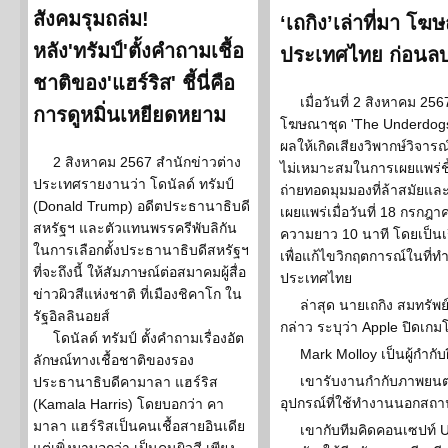
สังคมรุมถล่ม!
‘เถกิง’เล่าที่มา โ
หลัง'ทรัมป์'ตั้งคำถามเชื้อ
ประเทศไทย ก่อนลบท
ชาติของ'แฮร์ริส' ชี้นี่คือ
เมื่อวันที่ 2 สิงหาคม 25
การดูหมิ่นเหยียดหยาม
โฆษณาชุด 'The Underdogs:
ผลให้เกิดเสียงวิพากษ์วิจา
2 สิงหาคม 2567 สำนักข่าวต่าง
ไม่เหมาะสมในการเผยแพร่ชิ้
ประเทศรายงานว่า โดนัลด์ ทรัมป์
ถ่ายทอดมุมมองที่ล้าสมัยและไ
(Donald Trump) อดีตประธานาธิบดี
เผยแพร่เมื่อวันที่ 18 กรกฎ
สหรัฐฯ และตัวแทนพรรครีพับลิกัน
ความยาว 10 นาที โดยเป็นเร
ในการเลือกตั้งประธานาธิบดีสหรัฐฯ
เพื่อแก้ไขวิกฤตการณ์ในที่
ที่จะถึงนี้ ให้สัมภาษณ์ต่อสมาคมผู้สื่อ
ประเทศไทย
ข่าวผิวสีแห่งชาติ ที่เมืองชิคาโก ใน
ล่าสุด นายเถกิง สมทรัพย์
รัฐอิลลินอยส์
กล่าว ระบุว่า Apple ปิด
โดนัลด์ ทรัมป์ ตั้งคำถามเรื่องอัต
Mark Molloy เป็นผู้กำกั
ลักษณ์ทางเชื้อชาติของรอง
เขารับงานกำกับภาพยนตร
ประธานาธิบดีคามาลา แฮร์ริส
อุปกรณ์ที่ใช้ทำงานนอกสถาน
(Kamala Harris) โดยบอกว่า คา
มาลา แฮร์ริสเป็นคนเชื้อสายอินเดีย
เขากับทีมคิดคอนเซปท์ 