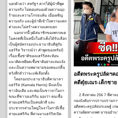
บอกด้วยว่า สหรัฐฯ ควรได้ผู้นำที่พูด
ความจริง ไม่ตอบสนองด้วยความมุ่ง
ร้ายและความโกรธแค้น เมื่อเผชิญ
ความจริง และผู้นำที่เข้าใจความแตก
ต่างและไม่สร้างความแตกแยก
นอกจากนี้วุฒิสมาชิกของพรรคเด
โมครตที่เป็นหนึ่งในตัวเต็งได้รับเลือก
เป็นผู้สมัครรองประธานาธิบดีคู่กับ
แฮร์ริส วิจารณ์ว่า คำพูดของทรัมป์
เรื่องเชื้อชาติของแฮร์ริสสะท้อน
แนวคิดเหยียดเชื้อชาติอย่างแจ่มแจ้ง
และเป็นความพยายามของคนแก่สิ้น
หวังที่กลัวว่าจะแพ้เลือกตั้ง
อดีตพระครูปลัดฯค
โดยรองประธานาธิบดีคามาลา
คดีตุ๋ยเณร-เด็กชาย
แฮร์ริส (Kamala Harris) มีแม่เป็น
ชาวอินเดีย และพ่อเป็นชาวจาไมกา
2 สิงหาคม 256 7 ที่ศา
ขณะที่ชาวอเมริกัน มองว่า คนเชื้อ
กองบังคับการปราบปรามการค
สายแอฟริกันเป็นคนผิวสี และ
อดีตพระครูปลัดปรเมษฐ์ เกษา
ประชากรส่วนใหญ่ในจาไมกามีเชื้อ
ความผิดทางเพศ มาขออำนาจ
สายแอฟริกัน ที่ผ่านมาแฮร์ริสเปิด