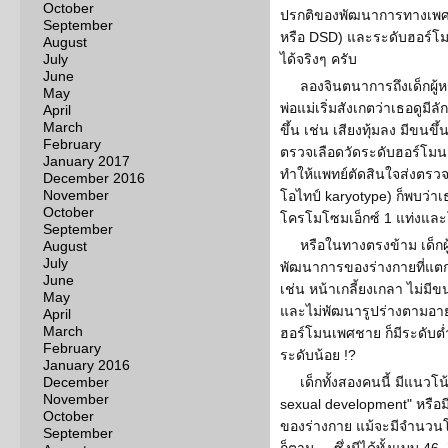
October
ปรกติของพัฒนาการทางเพศ (
September
หรือ DSD) และระดับฮอร์
August
July
ได้จริงๆ ครับ
June
ลองจินตนาการถึงเด็กผู้หญ
May
พ่อแม่เริ่มสังเกตว่าเธอดูมี
April
March
ขึ้น เช่น เสียงทุ้มลง มีข
February
ตรวจเลือดวัดระดับฮอร์โมน
January 2017
ทำให้แพทย์ตัดสินใจส่งตรว
December 2016
November
โอไทป์ karyotype) ก็พบว่า
October
โครโมโซมเอ็กซ์ 1 แท่งแล
September
หรือในทางตรงข้าม เด็ก
August
July
พัฒนาการของร่างกายที่แตกต
June
เช่น หน้าเกลี้ยงเกลา ไม่ม
May
และไม่พัฒนารูปร่างตามอาย
April
March
ฮอร์โมนเพศชาย ก็มีระดับต่
February
ระดับน้อย !?
January 2016
December
เด็กทั้งสองคนนี้ มีแนวโ
November
sexual development" หรื
October
ของร่างกาย แม้จะมีจำนวน
September